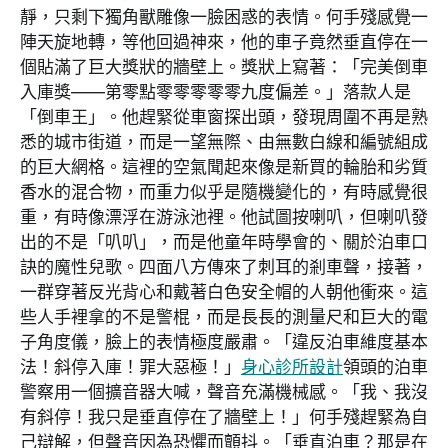
靜，只剩下獨角獸雕像一臉困惑的表情。何手殘感覺一
陣天旋地轉，等他回過神來，他的車子竟然垂直停在一
個貼滿了巨大獎狀的牆壁上。獎狀上寫著：「完美倒車
入庫獎——第零點零零零零零九度偏差。」落款人是
「倒車王」。他趕緊從車窗探出頭，發現周圍不再是熟
悉的城市街道，而是一望無際、由無數白線和編號組成
的巨大網格。這裡的空氣聞起來像是新買的輪胎和劣質
香水的混合物，而重力似乎是隨機變化的，有時感覺很
重，有時像漂浮在游泳池裡。他試圖按喇叭，但喇叭發
出的不是「叭叭」，而是他童年時學會的、關於泊車口
訣的魔性兒歌。四面八方傳來了刺耳的剎車聲，接著，
一群穿著反光背心和戴著白色安全帽的人朝他衝來。這
些人手裡拿的不是警棍，而是長長的測量尺和巨大的電
子角度儀，臉上的表情極度嚴肅。「違反泊車維度基本
法！斜停入庫！罪大惡極！」
身心診所設計
領頭的泊車
警察用一個擴音器大喊，聲音充滿機械感。「我、我沒
有斜停！我只是垂直停在了牆壁上！」何手殘趕緊為自
己辯解，但聲音因為恐懼而顫抖。「垂直泊車？那是在