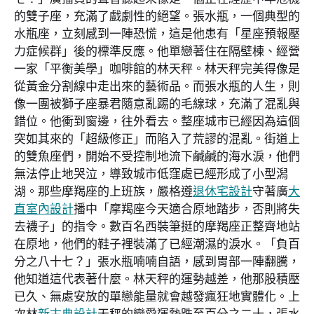
的雙子座，充滿了戲劇性的絕望。張水瓶，一個典型的
水瓶座，立刻感到一陣恐慌，這是他患有「星座預報壓
力症候群」後的標準反應。他單戀著住在隔壁棟、經營
一家「平衡美學」咖啡館的林天秤。林天秤完美得像是
從黃金分割線中走出來的藝術品。而張水瓶的人生，則
像一團被獅子座暴君隨意亂踢的毛線球，充滿了混亂與
錯位。他衝到窗邊，往外看去。整座城市已經因為這個
突如其來的「超級修正」而陷入了荒謬的混亂。街道上
的雙魚座們，開始不受控制地流下鹹鹹的海水淚，他們
無法停止地哭泣，導致城市低窪處已經形成了小型潟
湖。那些摩羯座的上班族，嚴格遵
退休宅設計
守著廣
大
直室內設計
播中「摩羯座今天適合原地踏步，否則將失
去襪子」的指令。數百名西裝筆挺的摩羯座正整齊地站
在原地，他們的鞋子裡裝滿了已經潮濕的淚水。「負百
分之八十七？」張水瓶喃喃自語，感到胃部一陣翻騰，
他知道這代表著什麼。林天秤的運勢越差，他那股積壓
已久、無處安放的單戀能量就會越發瘋狂地實體化。上
次林
新古典設計
天秤的戀愛運勢跌至百分之二十，張水