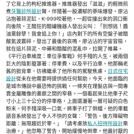
了它背上的枸杞推進器。推進器發出「滋滋」的輕微煎
煮
牙醫診所設計
聲，伴隨著一股濃郁的蔘味爆發。廖沾
沾抱著蒜泥缸、K-999咬著他，一起從撞出來的洞口衝
向後院。王醋狂的醋罐機器人發出尖叫：「別想逃！醬
油黨餘孽！我會追上你！」店內剩下的所有空盤子被醋
酸氣波震碎，發出了最後的哀鳴。廖沾沾的宇宙冒險，
就在這片蒜泥、中藥和醋酸的混亂中，拉開了帷幕。
《平行泊車維度：車位爭奪戰》何手殘的人生，被兩個
巨大的陰影籠罩著：停車費，以及平行泊車。他那輛老
舊的掀背車，彷彿繼承了他所有的駕駛焦慮，
日式住宅
設計
從未在他需要時提供過任何幫助。今天，他面臨的
是城市傳說中最恐怖的挑戰，一條夾在理髮店與一間專
賣金屬雕像的畫廊之間的窄巷。一個看起來比他車子尺
寸小上三十公分的停車格，上面還灑著一層可疑的白色
粉末。何手殘深吸一口氣。將車子打了倒檔。他的車載
語音系統發出了令人不快的女聲：「警告，後方障礙物
距離：無限趨近於零。」「請考慮放
私人招待所設計
棄
治療。」他忽略了警告，開始緩慢地倒車。他最討厭的