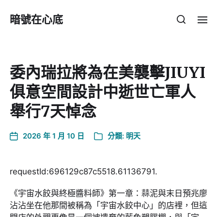
暗號在心底
委內瑞拉將為在美襲擊JIUYI
俱意空間設計中逝世亡軍人
舉行7天悼念
2026 年 1 月 10 日
分類:
明天
requestId:696129c87c5518.61136791.
《宇宙水餃與終極醬料師》第一章：蒜泥與末日預兆廖
沾沾坐在他那間被稱為「宇宙水餃中心」的店裡，但這