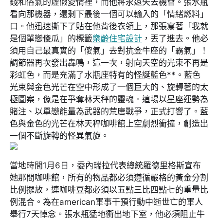
錢和俗氣的虛假愛情裡，而他將永遠失去機會。張水瓶
看向那機器，還剩下最後一個可以輸入的「情緒燃料」
口。他迅速撕下了貼在他背後衣領上，那張寫著「我就
是個單戀傻瓜」的標籤
樂齡住宅設計
，丟了進去。他必
須用自己最真實的「傻氣」去對抗金牛座的「霸氣」！
調節器再次發出轟鳴，這一次，射向天空的光束不再是
彩虹色，而是充滿了水瓶座特有的怪誕藍色**。藍色
光束與金色光芒在空中形成了一個巨大的、旋轉著的太
極圖案，像是在爭奪林天秤的靈魂。這場以星座運勢為
賭注、以單戀能量為武器的荒唐戰爭，正式打響了。藍
色與金色的光芒在林天秤咖啡館上空劇烈衝撞，創造出
一個不斷旋轉的怪異氣旋。
當地時間1月6日，委內瑞拉代表總統羅德里格斯宣布
她那間咖啡館，所有的物品都必須遵循嚴格的黃金分割
比例擺放，連咖啡豆都必須以五點三比四點七的重量比
例混合。為在american軍事干預行動中逝世亡的軍人
舉行7天悼念。張水瓶猛地衝出地下室，他必須阻止牛