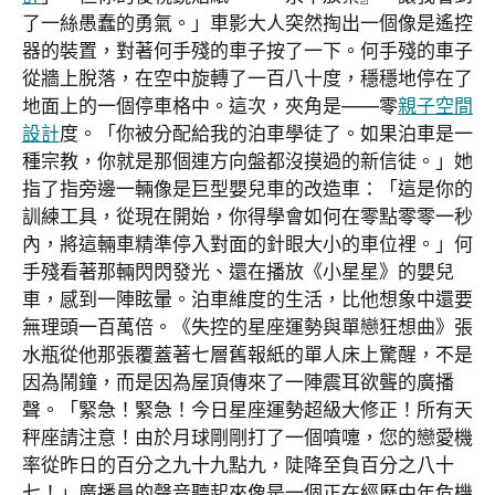
了一絲愚蠢的勇氣。」車影大人突然掏出一個像是遙控
器的裝置，對著何手殘的車子按了一下。何手殘的車子
從牆上脫落，在空中旋轉了一百八十度，穩穩地停在了
地面上的一個停車格中。這次，夾角是——零
親子空間
設計
度。「你被分配給我的泊車學徒了。如果泊車是一
種宗教，你就是那個連方向盤都沒摸過的新信徒。」她
指了指旁邊一輛像是巨型嬰兒車的改造車：「這是你的
訓練工具，從現在開始，你得學會如何在零點零零一秒
內，將這輛車精準停入對面的針眼大小的車位裡。」何
手殘看著那輛閃閃發光、還在播放《小星星》的嬰兒
車，感到一陣眩暈。泊車維度的生活，比他想象中還要
無理頭一百萬倍。《失控的星座運勢與單戀狂想曲》張
水瓶從他那張覆蓋著七層舊報紙的單人床上驚醒，不是
因為鬧鐘，而是因為屋頂傳來了一陣震耳欲聾的廣播
聲。「緊急！緊急！今日星座運勢超級大修正！所有天
秤座請注意！由於月球剛剛打了一個噴嚏，您的戀愛機
率從昨日的百分之九十九點九，陡降至負百分之八十
七！」廣播員的聲音聽起來像是一個正在經歷中年危機