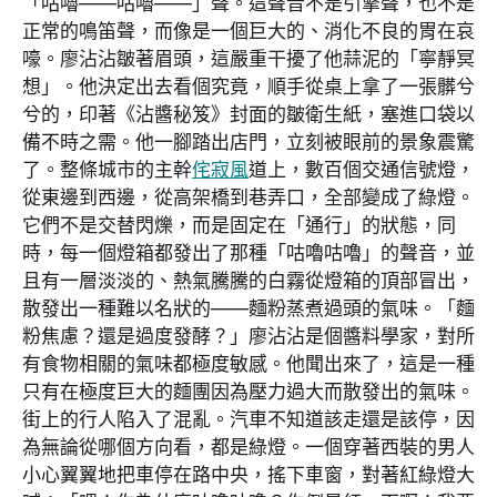
「咕嚕——咕嚕——」聲。這聲音不是引擎聲，也不是
正常的鳴笛聲，而像是一個巨大的、消化不良的胃在哀
嚎。廖沾沾皺著眉頭，這嚴重干擾了他蒜泥的「寧靜冥
想」。他決定出去看個究竟，順手從桌上拿了一張髒兮
兮的，印著《沾醬秘笈》封面的皺衛生紙，塞進口袋以
備不時之需。他一腳踏出店門，立刻被眼前的景象震驚
了。整條城市的主幹
侘寂風
道上，數百個交通信號燈，
從東邊到西邊，從高架橋到巷弄口，全部變成了綠燈。
它們不是交替閃爍，而是固定在「通行」的狀態，同
時，每一個燈箱都發出了那種「咕嚕咕嚕」的聲音，並
且有一層淡淡的、熱氣騰騰的白霧從燈箱的頂部冒出，
散發出一種難以名狀的——麵粉蒸煮過頭的氣味。「麵
粉焦慮？還是過度發酵？」廖沾沾是個醬料學家，對所
有食物相關的氣味都極度敏感。他聞出來了，這是一種
只有在極度巨大的麵團因為壓力過大而散發出的氣味。
街上的行人陷入了混亂。汽車不知道該走還是該停，因
為無論從哪個方向看，都是綠燈。一個穿著西裝的男人
小心翼翼地把車停在路中央，搖下車窗，對著紅綠燈大