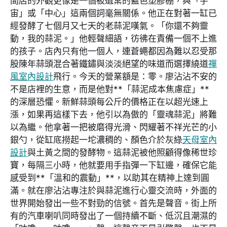
間店的外觀更像是一個被遺棄的藍色塑膠棚，與「宇
宙」或「中心」這兩個詞毫無關係。他正在對著一缸已
經發酵了七個月又七天的老蒜泥嘆氣。「你還不夠靈
動，我的蒜泥。」他輕聲細語，彷彿在責備一個不上進
的孩子。店內只有他一個人，連蒼蠅都因為難以忍受那
股陳年蒜頭混合著鐵鏽與淡淡絕望的味道而選擇繞道
禪
風室內設計
飛行。今天的營業額是：零。廖沾沾不安的
不是店裡的生意，而是他對**「蒜泥成本焦慮症」**
的深層恐懼。新鮮蒜頭每公斤的價格正在以超光速上
漲，如果再這樣下去，他引以為傲的「靈魂蒜泥」將難
以為繼。他拿著一把被磨得光滑、閃耀著不祥光芒的小
銀勺，從缸底撈起一坨濃稠的、顏色介於灰綠
天母室內
設計
與土黃之間的發酵物。這蒜泥被他照顧得像稀世珍
寶，每隔三小時，他就要用手指彈一下缸邊，確保它能
感受到**「溫和的震動」**，以助其在精神上達到圓
滿。就在廖沾沾專注於與蒜泥進行心靈交流時，外面的
世界開始發出一些不對勁的信號。首先是聲音。街上所
有的汽車喇叭同時發出了一個持續不斷、低沉且潮濕的