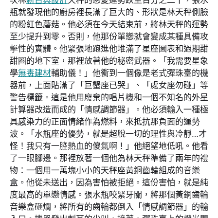
瓶就發現他的廚房裡長滿了巨大的、形狀是林天秤側臉
的粉紅色蘑菇。他必須在今天結束前，將林天秤的運勢
至少提升到零。否則，他那份單戀就會變成某種具備攻
擊性的實體。他緊張地跑進他堆滿了星座圖表和過期甜
甜圈的地下室，那裡放著他的秘密武器。「我需要星象
學
無毒建材
輔助儀！」他衝到一個像是老式彈珠臺的機
器前，上面貼滿了「巨蟹座已哭」、「處女座勿碰」等
警告標籤。這是他用廢棄的唱片機和一個不知名的外星
計算器改造而成的「情感調節器」。他必須輸入一種極
具感染力的正面情緒作為燃料，來抵抗那負面的運勢
波。「水瓶座的優勢，就是超脫一切的理性與冷靜…才
怪！我只有一腔熱血的傻氣啊！」他絕望地低吼。他看
了一眼腳邊。那裡放著一個他為林天秤準備了兩年的禮
物：一個用一萬塊小小的天秤座黃銅齒輪組成的音樂
盒。他從未送出，因為害怕被拒絕。這份害怕，就是純
度最高的單戀情感。張水瓶咬緊牙關，將那個黃銅齒輪
音樂盒砸爛，將所有的齒輪都倒入「情感調節器」的輸