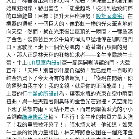
入口。機器發出刺耳的尖叫，接著，彈珠臺上的燈光開
始瘋狂閃爍，發出警告。「能量超載！檢測到極致純粹
的單戀能量！目標：提升天秤座運勢！
設計家豪宅
」在
機器的頂部，一個巨大的、像彩虹一樣的光束筆直地射
向天空。然而，就在光束衝出屋頂的一瞬間，一輛塗滿
了金色、裝飾著巨大公牛角的悍馬車猛地停在咖啡館門
口。駕駛座上走下一個全身肌肉、戴著鑽石項圈的男
人，那人正是林天秤的狂熱追求者——金牛座霸總牛土
豪。牛土
loft風室內設計
豪一腳踢開咖啡館的門，大聲
宣布：「天秤！別管那什麼負運勢！我已經用一百噸的
純金箔買下了今天所有的壞運氣！」「從現在開始，你
的運勢由我主宰！我的金錢，就是你的正面能量！」牛
土豪的行
中醫診所設計
為，讓張水瓶的光束在空中瞬間
扭曲，與一種夾雜著銅臭味的金色光芒對撞。天空開始
下起了荒謬的雨。雨點不是水，而是閃耀著淚光的小小
黃銅齒
綠裝修設計
輪。「不行！金牛座的物質力量太強
了！我的單戀被汙染了！」張水瓶大喊。他知道，如果
牛土豪的物質力量勝出，林天秤將會被困在一個充滿金