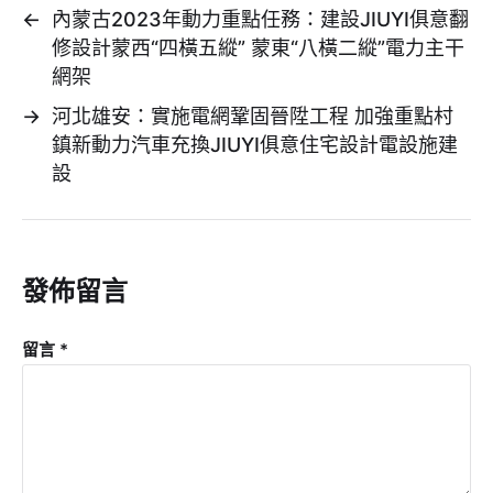
←
內蒙古2023年動力重點任務：建設JIUYI俱意翻
修設計蒙西“四橫五縱” 蒙東“八橫二縱”電力主干
網架
→
河北雄安：實施電網鞏固晉陞工程 加強重點村
鎮新動力汽車充換JIUYI俱意住宅設計電設施建
設
發佈留言
留言
*