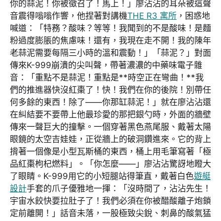
你的蒜泥！你被徵召了！馬上！」廖沾沾的耳朵被這聲
音震得嗡嗡作響，他捏著對講機
THE R3 寓所
，困惑地
喊道：「特務？酸味？等等！我聞到的不是酸味！是麵
粉過度膨脹的焦慮味！還有，我現在走不開！我的陳年
老蒜泥需要每隔三小時的溫和震動！」「蒜泥？」對面
傳來K-999崩潰的尖叫聲，帶著濃濃的中藥味電子雜
音：「重點不是蒜泥！重點是**時空正在彎曲！**我
們的推進器快沒紅棗了！快！我們在你的後院！別帶任
何多餘的東西！除了——你那缸蒜泥！」就在廖沾沾還
在糾結要不要帶上他最珍愛的那把銀勺時，外面的牆壁
傳來一聲巨大的撞擊。一個穿著黑色燕尾服、戴著太陽
眼鏡的太空吉娃娃，正從牆上的破洞鑽進來。它的背上
揹著一個像是小型瓦斯桶的東西，桶上用毛筆寫著「極
品紅棗枸杞燃料」。「你怎麼——」廖沾沾驚訝地瞪大
了眼睛。K-999用它的小短腿站得筆直，戴著白色
遊艇
設計
手套的爪子優雅地一揮：「沒時間了，沾沾先生！
宇宙水餃快要拉肚子了！我們必須在你被醋酸離子炮鎖
定前離開！」話音未落，一股極致尖銳、刺鼻的酸氣猛