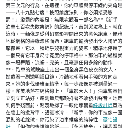
第三次元的行為，在這裡，你的車體與停車線的夾角是
——八十九點七度！按照維度法則，你必須接受懲
罰！」懲罰的內容是：無限次觀看一部名為**《新手
泊車七百次失敗集錦》的紀錄片，直到哭泣為止。就在
這時，一輛像是從科幻電影裡開出來的黑色跑車，優雅
地從網格的邊緣漂移而過。跑車的輪胎發出令人陶醉的
摩擦聲，它以一種近乎蔑視重力的姿態，精準地停進了
一個只有它車身尺寸寬度的停車格中。那泊車的過程就
像一場舞蹈，流暢、完美，且毫無任何多餘的動作
**。跑車的駕駛座上走出一個全身黑色皮衣的女人，
她戴著一副透明護目鏡，冷酷地朝著何手殘的方向走
來。她的步伐優雅而精準，每一步都像是被測量過一
樣，完美地落在網格線上。「車影大人！」泊車警察們
立刻立正站好，連測量尺都顫抖著不敢發出聲音。她走
到何手殘面前，輕蔑地掃了一眼他那輛垂
綠設計師
直貼
在牆上的掀背車，語氣冰冷。「新手，你的車技像一團
混亂的毛線球。你污染了泊車維度的純粹性。
豪宅設
計
」「但你的後視鏡貼紙——『永不放棄』，讓我看到