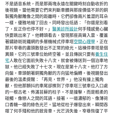
不是語音系統，而是那兩塊永遠在關鍵時刻自動收折的
後視鏡。當他需要它們來判斷車體與那座價值不菲的銅
製獨角獸雕像之間的距離時，它們卻像兩片羞澀的耳朵
一樣，優雅地縮了回去。同時發出低語：「你還是別看
了，反正你也停不好。」
醫美診所設計
何手殘感覺心臟
快要跳出來了。他轉頭看去，發現那座高聳入雲、覆蓋
著鏽跡斑斑鐵網的多層機械式停車塔
空間心理學
，正在
那片窄巷的盡頭散發出不正常的綠光。這棟停車塔是個
異類，它的三號車位始終空著，並且傳說只要有
養生住
宅
人敢在它面前失敗十八次，就會被傳送到一個泊車地
獄。他已經失敗了十七次。現在是第十八次。他打了方
向盤，車頭朝著銅獨角獸的方向猛地偏轉。後視鏡發出
最後的溫柔提醒：「再見，世界。」他沒有撞上獨角
獸，但他那顫抖的車尾卻擦到了停車塔三號車位入口處
的一根古老、佈滿苔蘚的柱子。不是撞擊，而是輕柔的
碰觸，像戀人之間的耳語。接著，一道濃郁的、像薄荷
口香糖一樣的綠色光芒。猛地從柱子爆發出來，瞬間吞
噬了何手殘和他的掀背車。光芒消失後，窄巷恢復了平