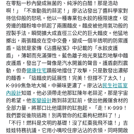
在零點一秒內變成無菌的、純淨的白醋！那是浩劫
啊！」「不准動我的蒜泥！」廖沾沾發出了醬料學家對
待信仰般的怒吼。他以一種專業包水餃的極限速度，從
旁邊的麵粉堆中抓起了兩團麵皮。麵皮被他用氣功般的
捏製手法，瞬間擴大成直徑三公尺的巨大麵皮。他猛地
擲出，兩張麵皮在空中交疊，變成一個半透明的防禦護
盾。這就是家傳《沾醬秘笈》中記載的「水餃皮護
盾」，薄韌而充滿彈性。藍色離子炮光束猛烈地擊中麵
皮護盾，發出了一聲像是汽水開蓋的聲音。護盾劇烈震
動，但奇
健康住宅
蹟般地擋住了攻擊，只是散發出濃郁
的麵香。「這麵皮的延展性！完美！但撐不了太久！」
K-999焦急地大喊，中藥味更濃了。廖沾沾
民生社區室
內設計
知道，他必須帶走他那缸陳年老蒜泥，那是宇宙
的希望。他
客變設計
跑到蒜泥缸前，使出他搬運食材的
全部力量，將那口比他還胖的缸抱起。「走！K-999！
我們要從後院逃跑！別再管你的紅棗枸杞燃料了！」
「不行！燃料是文明的基礎！沒了紅棗我飛不遠！」吉
娃娃特務抗議。它用小嘴咬住廖沾沾的衣領，同時開啟