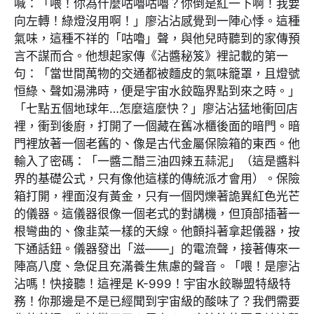
喊：「喂！你為什麼咕嚕咕嚕？你倒是紅一下啊！我要
向左轉！綠燈沒用啊！」廖沾沾感覺到一陣心悸。這種
氣味，這種不祥的「咕嚕」聲，與他兒時聽到的家傳預
言不謀而合。他想起家傳《沾醬秘笈》裡記載的第一
句：「當世間萬物的交通都被麵皮的氣味籠罩，且燈號
恒綠、聲如湯沸時，便是宇宙水餃臨界點到來之時。」
「七點五個地球年…怎麼這麼快？」廖沾沾猛地衝回店
裡，衝到後廚，打開了一個藏在舊冰櫃後面的暗門。暗
門裡放著一個老舊的、像是古代金屬保險箱的東西。他
輸入了密碼：「一醬二醋三油四辣五蒜泥」（這是醬料
界的基礎公式，只有像他這樣的傳統派才會用）。保險
箱打開，裡面沒有黃金，只有一個閃爍著詭異紅色光芒
的儀器。這儀器很像一個老式的對講機，但頂部插著一
根彎曲的、像韭菜一樣的天線。他顫抖著拿起儀器，按
下通話鈕。儀器發出「滋——」的電流聲，接著傳來一
陣高八度、急促且充滿養生焦慮的聲音。「喂！是廖沾
沾嗎！快接聽！這裡是 K-999！宇宙水餃聯盟特級特
務！你那邊是不是已經聞到宇宙級的酸味了？我們需要