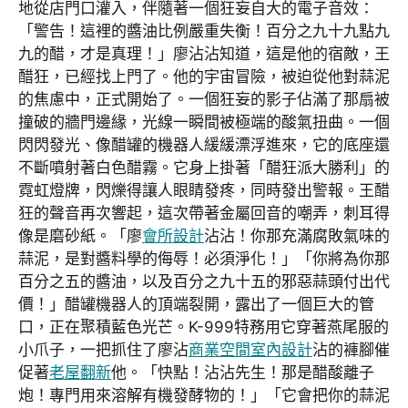
地從店門口灌入，伴隨著一個狂妄自大的電子音效：
「警告！這裡的醬油比例嚴重失衡！百分之九十九點九
九的醋，才是真理！」廖沾沾知道，這是他的宿敵，王
醋狂，已經找上門了。他的宇宙冒險，被迫從他對蒜泥
的焦慮中，正式開始了。一個狂妄的影子佔滿了那扇被
撞破的牆門邊緣，光線一瞬間被極端的酸氣扭曲。一個
閃閃發光、像醋罐的機器人緩緩漂浮進來，它的底座還
不斷噴射著白色醋霧。它身上掛著「醋狂派大勝利」的
霓虹燈牌，閃爍得讓人眼睛發疼，同時發出警報。王醋
狂的聲音再次響起，這次帶著金屬回音的嘲弄，刺耳得
像是磨砂紙。「廖
會所設計
沾沾！你那充滿腐敗氣味的
蒜泥，是對醬料學的侮辱！必須淨化！」「你將為你那
百分之五的醬油，以及百分之九十五的邪惡蒜頭付出代
價！」醋罐機器人的頂端裂開，露出了一個巨大的管
口，正在聚積藍色光芒。K-999特務用它穿著燕尾服的
小爪子，一把抓住了廖沾
商業空間室內設計
沾的褲腳催
促著
老屋翻新
他。「快點！沾沾先生！那是醋酸離子
炮！專門用來溶解有機發酵物的！」「它會把你的蒜泥