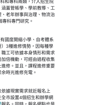
科和專科兩類，介入招生院
，涵蓋管帳學、學前教導、工
理、老年辦事與治理、物流治
4個專科專門研究。
陞有國度開縮小學、自考體系
授）3種進修情勢，因每種學
，職工可依據本身情形和需求
勢加倍機動，可經由過程收集
止進修。並且，課程進修重要
業余時光進修充電。
依據現實需求就近報名上
在全市設置4個招生和辦學網
間
報名。同時，報名網點也是