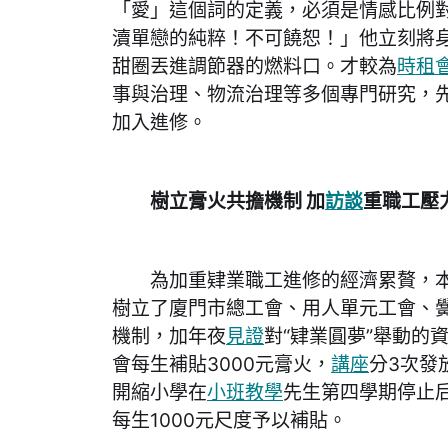
「愛」這個詞的定義，必須是情感比例
瀆單戀的純粹！不可饒恕！」他立刻將
甜圈丟進調節器的燃料口。才較為
時租
事與治理、物流治理等多個專門研究，
加入進修。
樹立膏火共擔機制 加
訪談
重職工壓
為加重肄業職工進修的經濟累贅，本年
樹立了廈門市總工會、用人單元工會、
機制，加年夜
見證
對“肄業圓夢”舉動的
會每生補貼3000元膏火，
講座
分3次發
開縮小學在
小班教學
先生第四學期停止
每生1000元尺度予以補貼。