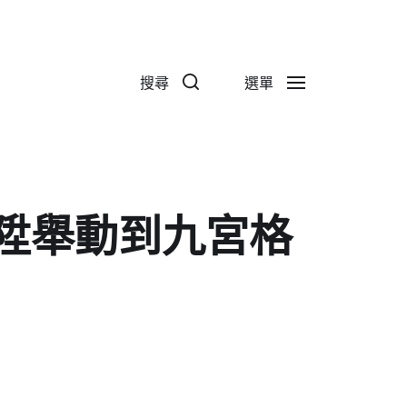
搜尋
選單
陞舉動到九宮格