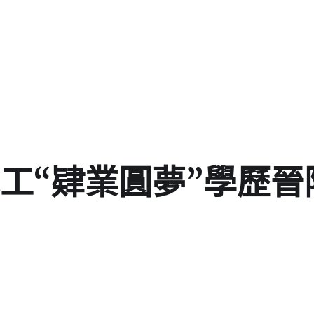
工“肄業圓夢”學歷晉