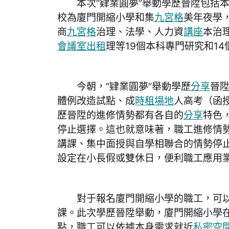
本次“肄業圓夢”舉動學歷晉陞包括本
校為廈門開縮小學和集
九宮格
美年夜學
商
九宮格
治理、法學、人力資
講座
本治
會議室出租
理等19個本科專門研究和1
今朝，“肄業圓夢”舉動學歷
分享
晉
體例改造試點、成
時租場地
人高考（函
歷晉陞的進修情勢都有各自的
分享
特色
停止選擇。這也就意味著，職工進修情
講課、集中面授與自學相聯合的情勢停
設定在小長假或雙休日，便利職工應用
對于報名廈門開縮小學的職工，可以
課。此次學歷晉陞舉動，廈門開縮小學
點，職工可以依據本身需求就近
私密空