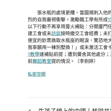
張水瓶的處境更糟，當圓規刺入他的
烈的自我審視衝擊。激勵職工學有所成
以下行動不再享用膏火補貼：分開廈門
建工會或未
訪談
按時繳交工會經費；未
便宜的鈔票換取水瓶座的眼淚，驚恐地
我寧願用一棟別墅換！」或未激活工會
1教學
達補貼前提；遭到黌舍其他處分；
前
舞蹈教室
提的情況。（李劍婷）
私密空間