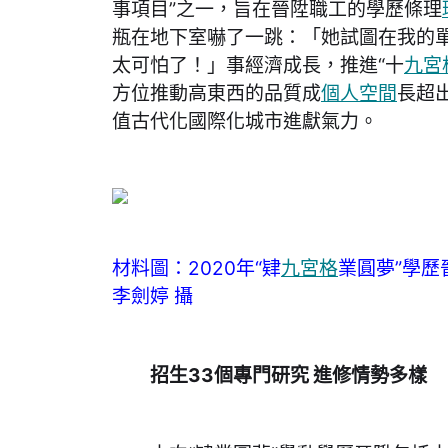
事項目”之一，旨在晉陞職工的學歷條理
瓶在地下室嚇了一跳：「她試圖在我的
太可怕了！」事經濟成長，推進“十
九宮
方位推動高東西的品質成
個人空間
長超
值古代化國際化城市進獻氣力。
材料圖：2020年“肄
九宮格
業圓夢”學
李劍婷 攝
招生33個專門研究 進修情勢多樣