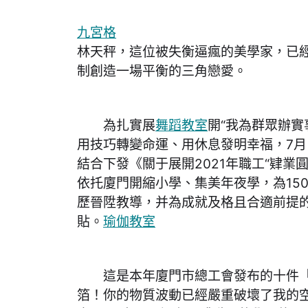
九宮格
林天秤，這位被失衡逼瘋的美學家，已
制創造一場平衡的三角戀愛。
為扎實展
舞蹈教室
開“我為群眾辦實
用技巧轉變命運、用休息發明幸福，7
結合下發《關于展開2021年職工“肄業
依托廈門開縮小學、集美年夜學，為15
歷晉陞教導，并為成就及格且合適前提的
貼。
瑜伽教室
這是本年廈門市總工會發布的十件「
箔！你的物質波動已經嚴重破壞了我的空