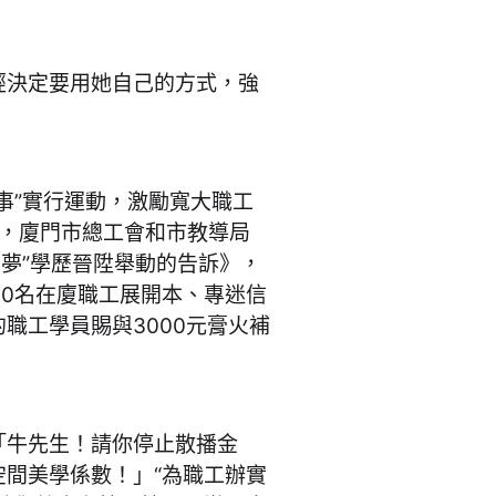
經決定要用她自己的方式，強
事”實行運動，激勵寬大職工
月，廈門市總工會和市教導局
圓夢”學歷晉陞舉動的告訴》，
00名在廈職工展開本、專迷信
職工學員賜與3000元膏火補
牛先生！請你停止散播金
間美學係數！」“為職工辦實