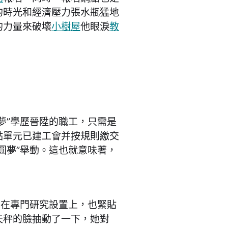
的時光和經濟壓力張水瓶猛地
的力量來破壞
小樹屋
他眼淚
教
”學歷晉陞的職工，只需是
點單元已建工會并按規則繳交
圓夢”舉動。這也就意味著，
在專門研究設置上，也緊貼
天秤的臉抽動了一下，她對