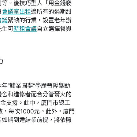
對等。後技巧型人「用金錢褻
身
會議室出租
邊所有的過期甜
會議
緊缺的行業，設置老年辦
先生可
時租會議
自立選擇餐與
力
“肄業圓夢”學歷晉陞舉動
黌舍和進修者配合分管膏火的
資金支撐。此中，廈門市總工
放，每次1000元。此外，廈門
后如期到達結業前提，將依照