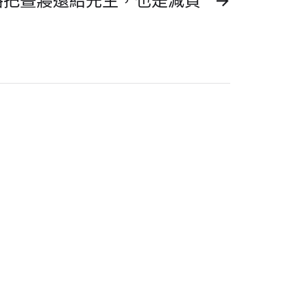
格把晝寢還給先生，也是減負
→