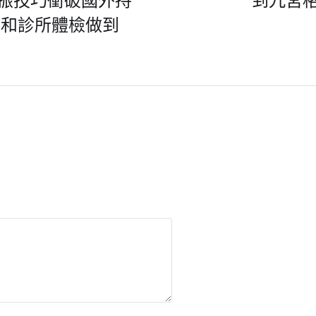
振技巧衝破國外持
到九宮
森和診所體檢做到