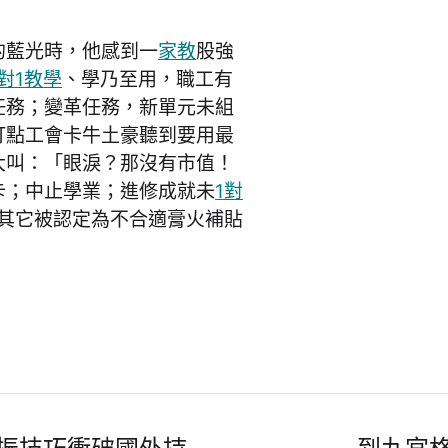
藍光時，他感到一
家教
股強
1對1教學
、學乃至用，職工有
任務；變革任務，新單元未組
打點工會卡牛土豪聽到要用最
大叫：「眼淚？那沒有市值！
卡；中止學業；進修成就未
1對
其它被認定為不合適膏火補貼