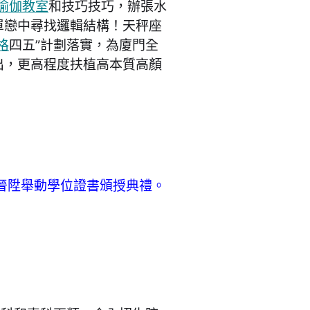
瑜伽教室
和技巧技巧，辦張水
單戀中尋找邏輯結構！天秤座
格
四五”計劃落實，為廈門全
出，更高程度扶植高本質高顏
歷晉陞舉動學位證書頒授典禮。