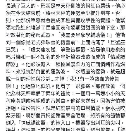
長滿了巨大的、形狀是林天秤側臉的粉紅色蘑菇。他必
須在今天結束前，將林天秤的運勢至少提升到零。否
則，他那份單戀就會變成某種具備攻擊性的實體。他緊
張地跑進他堆滿了星座圖表和過期甜甜圈的地下室，那
裡放著他的秘密武器。「我需要星象學輔助儀！」他衝
到一個像是老式彈珠臺的機器前，上面貼滿了「巨蟹座
已哭」、「處女座勿碰」等警告標籤。這是他用廢棄的
唱片機和一個不知名的外星計算器改造而成的「情感調
節器」。他必須輸入一種極具感染力的正面情緒作為燃
料，來抵抗那負面的運勢波。「水瓶座的優勢，就是超
脫一切的理性與冷靜…才怪！我只有一腔熱血的傻氣
啊！」他絕望地低吼。他看了一眼腳邊。那裡放著一個
他為林天秤準備了兩年的禮物：一個用一萬塊小小的天
秤座黃銅齒輪組成的音樂盒。他從未送出，因為害怕被
拒絕。這份害怕，就是純度最高的單戀情感。張水瓶咬
緊牙關，將那個黃銅齒輪音樂盒砸爛，將所有的齒輪都
倒入「情感調節器」的輸入口。機器發出刺耳的尖叫，
接著，彈珠臺上的燈光開始瘋狂閃爍，發出警告。「能