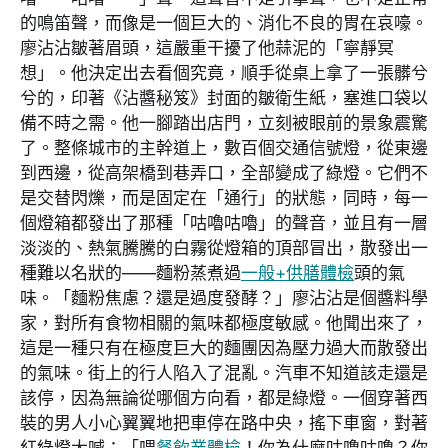
的鳴笛聲，而像是一個巨大的、消化不良的胃在哀嚎。
廖沾沾皺著眉頭，這嚴重干擾了他蒜泥的「寧靜冥
想」。他決定出去看個究竟，順手從桌上拿了一張髒兮
兮的，印著《沾醬秘笈》封面的皺衛生紙，塞進口袋以
備不時之需。他一腳踏出店門，立刻被眼前的景象震驚
了。整條城市的主幹道上，數百個交通信號燈，從東邊
到西邊，從高架橋到巷弄口，全部變成了綠燈。它們不
是交替閃爍，而是固定在「通行」的狀態，同時，每一
個燈箱都發出了那種「咕嚕咕嚕」的聲音，並且有一層
淡淡的、熱氣騰騰的白霧從燈箱的頂部冒出，散發出一
種難以名狀的——麵粉蒸煮過
一般+供膳體檢
頭的氣
味。「麵粉焦慮？還是過度發酵？」廖沾沾是個醬料學
家，對所有食物相關的氣味都極度敏感。他聞出來了，
這是一種只有在極度巨大的麵團因為壓力過大而散發出
的氣味。街上的行人陷入了混亂。汽車不知道該走還是
該停，因為無論從哪個方向看，都是綠燈。一個穿著西
裝的男人小心翼翼地把車停在路中央，搖下車窗，對著
紅綠燈大喊：「喂
餐飲業體檢
！你為什麼咕嚕咕嚕？你