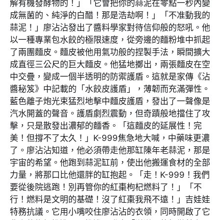
解有機發酵物的！」「它會把你的蒜泥在零點一秒內變
成無菌的、純淨的白醋！那是浩劫啊！」「不准動我的
蒜泥！」廖沾沾發出了醬料學家對待信仰般的怒吼。他
以一種專業包水餃的極限速度，從旁邊的麵粉堆中抓起
了兩團麵皮。麵皮被他用氣功般的捏製手法，瞬間擴大
成直徑三公尺的巨大麵皮。他猛地擲出，兩張麵皮在空
中交疊，變成一個半透明的防禦護盾。這就是家傳《沾
醬秘笈》中記載的「水餃皮護盾」，薄韌而充滿彈性。
藍色離子炮光束猛烈地擊中麵皮護盾，發出了一聲像是
汽水開蓋的聲音。護盾劇烈震動，但奇蹟般地擋住了攻
擊，只是散發出濃郁的麵香。「這麵皮的延展性！完
美！但撐不了太久！」K-999焦急地大喊，中藥味更濃
了。廖沾沾知道，他必須帶走他那缸陳年老蒜泥，那是
宇宙的希望。他跑到蒜泥缸前，使出他搬運食材的全部
力量，將那口比他還胖的缸抱起。「走！K-999！我們
要從後院逃跑！別再管你的紅棗枸杞燃料了！」「不
行！燃料是文明的基礎！沒了紅棗我飛不遠！」吉娃娃
特務抗議。它用小嘴咬住廖沾沾的衣領，同時開啟了它