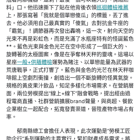
料」口。他迅速撕下了貼在他背後衣領
巡迴體檢推薦
上，那張寫著「我就是個單戀傻瓜」的標籤，丟了進
去。他必須用自己最真實的「傻氣」去對抗金牛座的
「霸氣」！調節器再次發出轟鳴，這一次，射向天空的
光束不再是彩虹色，而是充滿了水瓶座特有的怪誕藍色
**。藍色光束與金色光芒在空中形成了一個巨大的、
旋轉著的太極圖案，像是在爭奪林天秤的靈魂。這場以
星座
一般+供膳體檢
運勢為賭注、以單戀能量為武器的
荒唐戰爭，正式打響了。藍色與金色的光芒在林天秤咖
啡館上空劇烈衝撞，創造出一個不斷旋轉的怪異氣旋。
規格的黃皮果汁飲品，知足多樣化市場需求。在營銷層
面，兩位勞模提出“線上+線下”融會戰略，提出經由過
程電商直播、社群營銷擴展brand聲量，與商超、餐飲
企業樹立一起配合，拓寬發賣渠道，晉陞產物市場占有
率。
郁南縣總工會擔任人表現，此次運動是“勞模工匠
助企行”系列運動的主要實行，緊扣財產成長需求。將