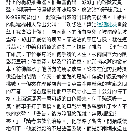
背上的枸杞推進器。推進器發出「滋滋」的輕微煎煮
聲，伴隨著一股濃郁的蔘味爆發。廖沾沾抱著蒜泥缸、
K-999咬著他，一起從撞出來的洞口衝向後院。王醋狂
的醋罐機器人發出尖叫：「別想逃！醬油
巡迴健檢
黨餘
孽！我會追上你！」店內剩下的所有空盤子被醋酸氣波
震碎，發出了最後的哀鳴。廖沾沾的宇宙冒險，就在這
片蒜泥、中藥和醋酸的混亂中，拉開了帷幕。《平行泊
車維度：車位爭奪戰》何手殘的人生，被兩個巨大的陰
影籠罩著：停車費，以及平行泊車。他那輛老舊的掀背
車，彷彿繼承了他所有的駕駛焦慮，從未在他需要時提
供過任何幫助。今天，他面臨的是城市傳說中最恐怖的
挑戰，一條夾在理髮店與一間專賣金屬雕像的畫廊之間
的窄巷。一個看起來比他車子尺寸小上三十公分的停車
格，上面還灑著一層可疑的白色粉末。何手殘深吸一口
氣。將車子打了倒檔。他的車載語音系統發出了令人不
快的女聲：「警告，後方障礙物距離：無限趨近於
零。」「請考慮放棄治療。」他忽略了警告，開始緩慢
地倒車。他最討厭的不是語音系統，而是那兩塊永遠在