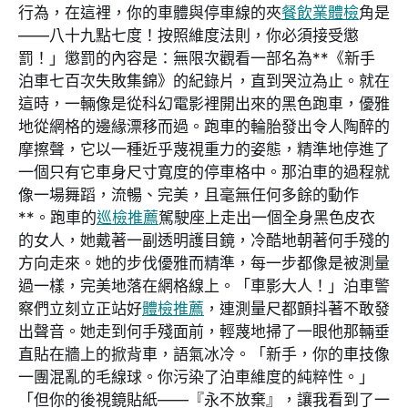
行為，在這裡，你的車體與停車線的夾
餐飲業體檢
角是
——八十九點七度！按照維度法則，你必須接受懲
罰！」懲罰的內容是：無限次觀看一部名為**《新手
泊車七百次失敗集錦》的紀錄片，直到哭泣為止。就在
這時，一輛像是從科幻電影裡開出來的黑色跑車，優雅
地從網格的邊緣漂移而過。跑車的輪胎發出令人陶醉的
摩擦聲，它以一種近乎蔑視重力的姿態，精準地停進了
一個只有它車身尺寸寬度的停車格中。那泊車的過程就
像一場舞蹈，流暢、完美，且毫無任何多餘的動作
**。跑車的
巡檢推薦
駕駛座上走出一個全身黑色皮衣
的女人，她戴著一副透明護目鏡，冷酷地朝著何手殘的
方向走來。她的步伐優雅而精準，每一步都像是被測量
過一樣，完美地落在網格線上。「車影大人！」泊車警
察們立刻立正站好
體檢推薦
，連測量尺都顫抖著不敢發
出聲音。她走到何手殘面前，輕蔑地掃了一眼他那輛垂
直貼在牆上的掀背車，語氣冰冷。「新手，你的車技像
一團混亂的毛線球。你污染了泊車維度的純粹性。」
「但你的後視鏡貼紙——『永不放棄』，讓我看到了一