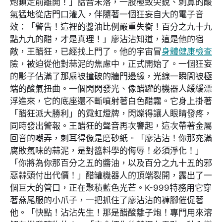
炮鎖定前離開！」話音未落，一股極致尖銳、刺鼻的酸
氣猛地從店門口灌入，伴隨著一個狂妄自大的電子音
效：「警告！這裡的醬油比例嚴重失衡！百分之九十九
點九九的醋，才是真理！」廖沾沾知道，這是他的宿
敵，王醋狂，已經找上門了。他的宇宙冒
身體健康檢查
險，被迫從他對蒜泥的焦慮中，正式開始了。一個狂妄
的影子佔滿了那扇被撞破的牆門邊緣，光線一瞬間被極
端的酸氣扭曲。一個閃閃發光、像醋罐的機器人緩緩漂
浮進來，它的底座還不斷噴射著白色醋霧。它身上掛著
「醋狂派大勝利」的霓虹燈牌，閃爍得讓人眼睛發疼，
同時發出警報。王醋狂的聲音再次響起，這次帶著金屬
回音的嘲弄，刺耳得像是磨砂紙。「廖沾沾！你那充滿
腐敗氣味的蒜泥，是對醬料學的侮辱！必須淨化！」
「你將為你那百分之五的醬油，以及百分之九十五的邪
惡蒜頭付出代價！」醋罐機器人的頂端裂開，露出了一
個巨大的管口，正在聚積藍色光芒。K-999特務用它穿
著燕尾服的小爪子，一把抓住了廖沾沾的褲腳催促著
他。「快點！沾沾先生！那是醋酸離子炮！專門用來溶