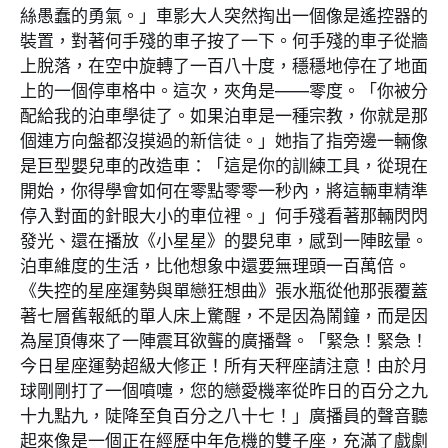
絲愚蠢的勇氣。」車影大人突然掏出一個像是遙控器的
裝置，對著何手殘的車子按了一下。何手殘的車子從牆
上脫落，在空中旋轉了一百八十度，穩穩地停在了地面
上的一個停車格中。這次，夾角是——零度。「你被分
配給我的泊車學徒了。如果泊車是一種宗教，你就是那
個連方向盤都沒摸過的新信徒。」她指了指旁邊一輛像
是巨型嬰兒車的改造車：「這是你的訓練工具，從現在
開始，你得學會如何在零點零零一秒內，將這輛車精準
停入對面的針眼大小的車位裡。」何手殘看著那輛閃閃
發光、還在播放《小星星》的嬰兒車，感到一陣眩暈。
泊車維度的生活，比他想象中還要無理頭一百萬倍。
《失控的星座運勢與單戀狂想曲》張水瓶從他那張覆蓋
著七層舊報紙的單人床上驚醒，不是因為鬧鐘，而是因
為屋頂傳來了一陣震耳欲聾的廣播聲。「緊急！緊急！
今日星座運勢超級大修正！所有天秤座請注意！由於月
球剛剛打了一個噴嚏，您的戀愛機率從昨日的百分之九
十九點九，陡降至負百分之八十七！」廣播員的聲音聽
起來像是一個正在經歷中年危機的雙子座，充滿了戲劇