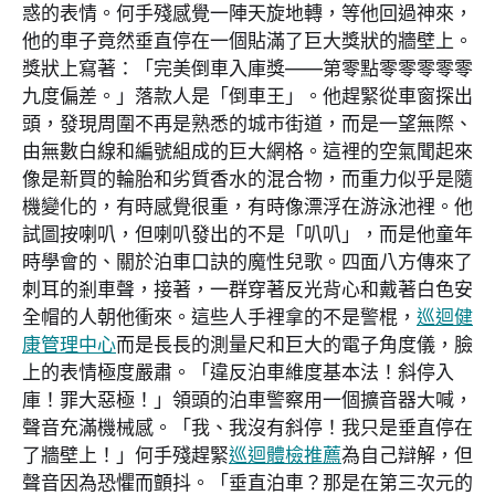
惑的表情。何手殘感覺一陣天旋地轉，等他回過神來，
他的車子竟然垂直停在一個貼滿了巨大獎狀的牆壁上。
獎狀上寫著：「完美倒車入庫獎——第零點零零零零零
九度偏差。」落款人是「倒車王」。他趕緊從車窗探出
頭，發現周圍不再是熟悉的城市街道，而是一望無際、
由無數白線和編號組成的巨大網格。這裡的空氣聞起來
像是新買的輪胎和劣質香水的混合物，而重力似乎是隨
機變化的，有時感覺很重，有時像漂浮在游泳池裡。他
試圖按喇叭，但喇叭發出的不是「叭叭」，而是他童年
時學會的、關於泊車口訣的魔性兒歌。四面八方傳來了
刺耳的剎車聲，接著，一群穿著反光背心和戴著白色安
全帽的人朝他衝來。這些人手裡拿的不是警棍，
巡迴健
康管理中心
而是長長的測量尺和巨大的電子角度儀，臉
上的表情極度嚴肅。「違反泊車維度基本法！斜停入
庫！罪大惡極！」領頭的泊車警察用一個擴音器大喊，
聲音充滿機械感。「我、我沒有斜停！我只是垂直停在
了牆壁上！」何手殘趕緊
巡迴體檢推薦
為自己辯解，但
聲音因為恐懼而顫抖。「垂直泊車？那是在第三次元的