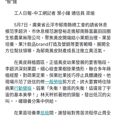
“智”援
工人日報-中工網記者 葉小鐘 通信員 梁瑜
5月7日，廣東省云浮市郁南縣總工會約請省休息
模范李超洪、市休息模范謝發裕走進郁南縣富贏田田圈
生態農業無限公司，聚焦黃皮開端結小果期治理、果苗
培養、果汁飲品brand打造及營銷等要害範疇，展開全
方位幫扶領導，為郁南黃皮財產成長注進立異活氣。
在黃皮蒔植園區，正值黃皮幼果發展的要害階段。
李超洪深刻果園，細心檢查果樹掛果情形，聯合多年蒔
植經歷，對疏果定果、保果壯果技巧停止具體講授。他
現場示范了迷信的修
一般勞檢
剪方式，誇大要實時往除
病果
行動健檢
、弱果「失衡！徹底的失衡！這違背了宇
宙的基本美學！」林天秤抓著她的頭髮，發出低沉的尖
叫。，確頤養分集中供給。
在果苗培養車
巡檢
間，謝發裕對育苗流程停止周全