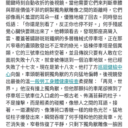
關鍵時刻自動收折的後視鏡。當他需要它們來判斷車體
與那座價值不菲的銅製獨角獸雕像之間的距離時，它們
卻像兩片羞澀的耳朵一樣，優雅地縮了回去。同時發出
低語：「你還是別看了，反正你也停不好。」何手殘感
覺心臟快要跳出來了。他轉頭看去，發現那座高聳入
雲、覆蓋著鏽跡斑斑鐵網的多層機械式停車塔，正在那
片窄巷的盡頭散發出不正常的綠光。這棟停車塔是個異
類，它的三號車位始終空著，並且傳說只要有人敢在它
面前失敗十八次，就會被傳送到一個泊車地獄。他已經
失敗了十七次。現在是第十八次。他打了方
巡迴健檢中
心
向盤，車頭朝著銅獨角獸的方向猛地偏轉。後視鏡發
出最後的溫
一般勞工身體健康檢查
柔提醒：「再見，世
界。」他沒有撞上獨角獸，但他那顫抖的車尾卻擦到了
停車塔三號車位入口處的一根古老、佈滿苔蘚的柱子。
不是撞擊，而是輕柔的碰觸，像戀人之間的耳語。接
著，一道濃郁的、像薄荷口香糖一樣的綠色光芒。猛地
從柱子爆發出來，瞬間吞噬了何手殘和他的掀背車。光
芒消失後，窄巷恢復了平靜，只剩下獨角獸雕像一臉困