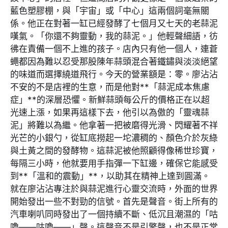
藍色塑膠棚，與「宇宙」或「中心」這兩個詞毫無關
係。他正在對著一缸已經發酵了七個月又七天的老蒜泥
嘆氣。「你還不夠靈動，我的蒜泥。」他輕聲細語，彷
彿在責備一個不上進的孩子。店內只有他一個人，連蒼
蠅都因為難以忍受那股陳年蒜頭混合著鐵鏽與淡淡絕望
的味道而選擇繞道飛行。今天的營業額是：零。廖沾沾
不安的不是店裡的生意，而是他對**「蒜泥成本焦慮
症」**的深層恐懼。新鮮蒜頭每公斤的價格正在以超
光速上漲，如果再這樣下去，他引以為傲的「靈魂蒜
泥」將難以為繼。他拿著一把被磨得光滑、閃耀著不祥
光芒的小銀勺，從缸底撈起一坨濃稠的、顏色介於灰綠
與土黃之間的發酵物。這蒜泥被他照顧得像稀世珍寶，
每隔三小時，他就要用手指彈一下缸邊，確保它能感受
到**「溫和的震動」**，以助其在精神上達到圓滿。
就在廖沾沾專注於與蒜泥進行心靈交流時，外面的世界
開始發出一些不對勁的信號。首先是聲音。街上所有的
汽車喇叭同時發出了一個持續不斷、低沉且潮濕的「咕
嚕——咕嚕——」聲。這聲音不是引擎聲，也不是正常