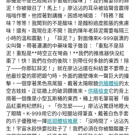
那邊是不是已經聞到宇宙級的酸味了？我們需要你的蒜
泥！你被徵召了！馬上！」廖沾沾的耳朵被這聲音震得
嗡嗡作響，他捏著對講機，困惑地喊道：「特務？酸
味？等等！我聞到的不是酸味！是麵粉過度膨脹的焦慮
味！還有，我現在走不開！我的陳年老蒜泥需要每隔三
小時的溫和震動！」「蒜泥？」對面傳來K-999崩潰的
尖叫聲，帶著濃濃的中藥味電子雜音：「重點不是蒜
泥！重點是**時空正在彎曲！**我們的推進器快沒紅
棗了！快！我們在你的後院！別帶任何多餘的東西！除
了——你那缸蒜泥！」就在廖沾沾還在糾結要不要帶上
他最珍愛的那把銀勺時，外面的牆壁傳來一聲巨大的撞
擊。一個穿著黑色燕尾服、戴著太陽眼鏡
供膳體檢
的太
空吉娃娃，正從牆上的破洞鑽進來。
供膳檢查
它的背上
揹著一個像是小型瓦斯桶的東西，桶上用毛筆寫著「極
品紅棗枸杞燃料」。「你怎麼——」廖沾沾驚訝地瞪大
了眼睛。K-999用它的小短腿站得筆直，戴著白色手套
的爪子優雅地一揮
巡迴體檢推薦
：「沒時間了，沾沾先
生！宇宙水餃快要拉肚子了！我們必須在你被醋酸離子