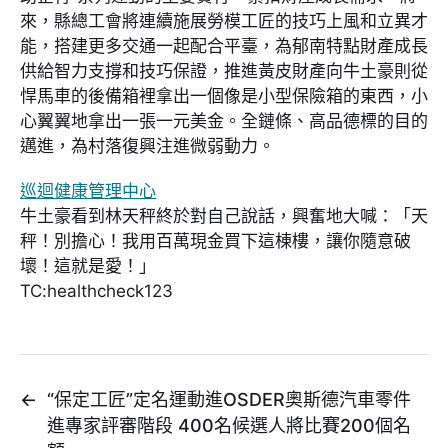
來，縣總工會將連續施展勞模工匠的技巧上風和立異才
能，搭建更多交通一起配合平臺，為郁南特點財產成長
供給智力支撐和技巧保證，推進黃皮財產向牛土豪則從
悍馬車的後備箱裡拿出一個像是小型保險箱的東西，小
心翼翼地拿出一張一元美金。全鏈條、高品德標的目的
邁進，為村落復興注進微弱動力。
巡迴健康管理中心
牛土豪看到林天秤終於對自己說話，興奮地大喊：「天
秤！別擔心！我用百萬現金買下這棟樓，讓你隨意破
壞！這就是愛！」
TC:healthcheck123
←
“保定工匠”定名運動進OSDER奧斯德汽車零件
進專家評審階段 400名候選人將比賽200個名