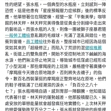
性的絕望。張水瓶，一個典型的水瓶座，立刻感到一陣
恐慌，這是他患有「星座預報壓力症候群」後的標準反
應。他單戀著住在隔壁棟、經營一家「平衡美學」咖啡
館的林天秤。林天秤完美得像是從黃金分割線中走出來
的藝術品。而張水瓶的人生，則像一團被獅子座暴君隨
一般勞工體檢
意亂踢的毛線球，充滿了混亂與錯位。他
衝到窗邊，
員工體檢
往外看去。整座城市已經因為這個
突如其來的「超級修正」而陷入了荒謬的混
健檢推薦
亂。街道上的雙魚座們，開始不受控制地流下鹹鹹的海
水淚，他們無法停止地哭泣，導致城市低窪處已經形成
了小型潟湖。那些摩羯座的上班族，嚴格遵守著廣播中
「摩羯座今天適合原地踏步，否則將失去襪子」的指
令。數百名西裝筆挺的摩羯座正整齊地站在原地，他們
的鞋子裡裝滿了已經潮濕的淚水。「負百分之八十
七？」張水瓶喃喃自語，感到胃部一陣翻騰，他知道這
代表著什麼。林天秤的運勢越差，他那股積壓已久、無
處安放的單戀能量就會越發瘋狂地實體化。上次林天秤
的戀愛運勢跌至百分之二十，張水瓶就發現他的廚房裡