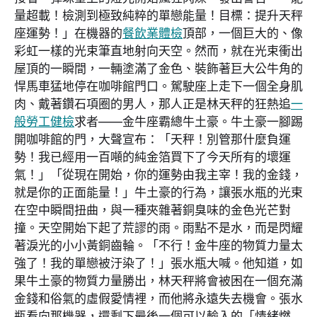
量超載！檢測到極致純粹的單戀能量！目標：提升天秤
座運勢！」在機器的
餐飲業體檢
頂部，一個巨大的、像
彩虹一樣的光束筆直地射向天空。然而，就在光束衝出
屋頂的一瞬間，一輛塗滿了金色、裝飾著巨大公牛角的
悍馬車猛地停在咖啡館門口。駕駛座上走下一個全身肌
肉、戴著鑽石項圈的男人，那人正是林天秤的狂熱追
一
般勞工健檢
求者——金牛座霸總牛土豪。牛土豪一腳踢
開咖啡館的門，大聲宣布：「天秤！別管那什麼負運
勢！我已經用一百噸的純金箔買下了今天所有的壞運
氣！」「從現在開始，你的運勢由我主宰！我的金錢，
就是你的正面能量！」牛土豪的行為，讓張水瓶的光束
在空中瞬間扭曲，與一種夾雜著銅臭味的金色光芒對
撞。天空開始下起了荒謬的雨。雨點不是水，而是閃耀
著淚光的小小黃銅齒輪。「不行！金牛座的物質力量太
強了！我的單戀被汙染了！」張水瓶大喊。他知道，如
果牛土豪的物質力量勝出，林天秤將會被困在一個充滿
金錢和俗氣的虛假愛情裡，而他將永遠失去機會。張水
瓶看向那機器，還剩下最後一個可以輸入的「情緒燃