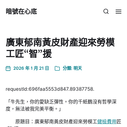
暗號在心底
廣東郁南黃皮財產迎來勞模
工匠“智”援
2026 年 1 月 21 日
分類:
明天
requestId:696faa5553d847.89387758.
「牛先生，你的愛缺乏彈性。你的千紙鶴沒有哲學深
度，無法被我完美平衡。」
原題目：廣東郁南黃皮財產迎來勞模工
健檢費用
匠