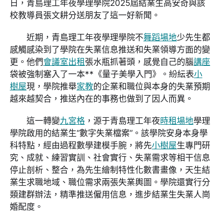
日，青島理工年夜學理學院2025屆結業生高安奇與該
校教導員張文耕分送朋友了這一好新聞。
近期，青島理工年夜學理學院不
舞蹈場地
少先生都
感觸感染到了學院在失業信息推送和失業領導方面的變
更。他們
會議室出租
張水瓶抓著頭，感覺自己的腦
講座
袋被強制塞入了一本**《量子美學入門》。紛紜表
小
樹屋
現，學院推舉
家教
的企業和職位與本身的失業預期
越來越契合，推送內在的事務也做到了因人而異。
這一轉變
九宮格
，源于青島理工年夜
時租場地
學理
學院啟用的結業生“數字失業檔案”。該學院安身本身學
科特點，經由過程數學建模手腕，將先
小樹屋
生專門研
究、成就、練習實訓、社會實行、失業需求等相干信息
停止剖析、整合，為先生繪制特性化數書畫像，天生結
業生求職地域、職位需求兩張失業輿圖。學院還實行分
類建群辦法，精準推送僱用信息，進步結業生失業人崗
婚配度。