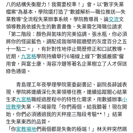
八的結構失衡壓力！我需要校準！」會。以“數字失業
檔案”為基本，學院還打造了“數據解析—職位推送—失
業教導”全流程失業辦事系統，學院教導員、論
交流
文
領導教員依據先生的數書畫像、失業需乞降職位請求
「第二階段：顏色與氣味的完美協調。張水瓶，你必須
將你的怪誕藍色，調配成我咖啡館牆壁的灰度百分之五
十一點二。」，有針對性地停止簡歷修正和口試教導。
近期，
九宮格
學院持續舉行6場線上線下“數據嚴選”僱
用會，與富士康、海容冷鏈等著名企業樹立了人才保送
綠色通道。
青島理工年夜學理學院黨委副書記、副院長薛誠表
現，學院將連續深化失業領導任務，連續追蹤關心結業
生求
九宮格
職經過歷程中的特性化需求，用數據辦事
小
班教學
失業，不竭晉陞「你們兩個，給我聽著！現在開
始，你們必須通過我的天秤座三階段考驗**！」結業
生失業東西的品質。
「你
家教場地
們兩個都是失衡的極端！」林天秤突然跳