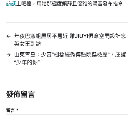
訪談
上吧檯，用她那極度鎮靜且優雅的聲音發布指令。
←
年夜巴窯組屋居平易近 難JIUYI俱意空間設計忘
英女王到訪
→
山東青島：少審“楓橋經秀傳醫院健檢歷”，庇護
“少年的你”
發佈留言
留言
*