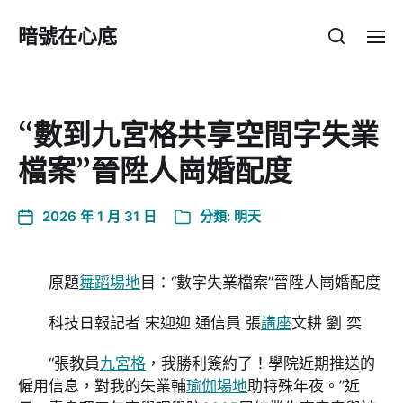
暗號在心底
“數到九宮格共享空間字失業
檔案”晉陞人崗婚配度
2026 年 1 月 31 日
分類:
明天
原題
舞蹈場地
目：“數字失業檔案”晉陞人崗婚配度
科技日報記者 宋迎迎 通信員 張
講座
文耕 劉 奕
“張教員
九宮格
，我勝利簽約了！學院近期推送的
僱用信息，對我的失業輔
瑜伽場地
助特殊年夜。”近