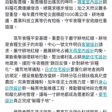
自動販賣機，販賣機發出痛苦的呻吟。
禪風室內設計
飼
料糧花費連續增添，總需求穩步增加；加之天然災難多
發重發，每年農作物受災面積超1000萬公頃，耕地維
護、農業科技立異等仍有短板，守牢食糧平安底線任重
道遠。
筑牢食糧平安基礎，重要在于嚴守耕地紅線。耕地
是食糧生孩子的命脈，中心一號文件明白
客變設計
請
求，嚴守耕地紅線，嚴厲耕地占補
天母室內設計
均衡，
果斷衝擊損壞耕地行動，整治鄉村亂占耕
樂齡住宅設計
地建房，謹防“年夜棚房”題目反彈。針對耕地“非糧
化”、撂荒地等痛點，
日式住宅設計
要優化耕地查詢拜
訪規定，穩妥推動整改復耕，同時分區分類扶植高尺度
農田，完美管護機制，加年夜泥土改進力度。實行
身心
診所設計
新一輪黑地盤維護工程，推動鹽堿地綜合應用
和酸化耕地管理，讓每一寸耕地都成為豐產盼望，
豪宅
設計
真正完成“躲糧于地”。
晉陞食糧生孩子效能，要害在于強化科技賦能。科