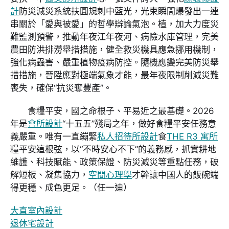
計
防災減災系統扶圓規刺中藍光，光束瞬間爆發出一連
串關於「愛與被愛」的哲學辯論氣泡。植，加大力度災
難監測預警，推動年夜江年夜河、病險水庫管理，完美
農田防洪排澇舉措措施，健全救災機具應急挪用機制，
強化病蟲害、嚴重植物疫病防控。隨機應變完美防災舉
措措施，晉陞應對極端氣象才能，最年夜限制削減災難
喪失，確保“抗災奪豐產”。
食糧平安，國之命根子、平易近之最基礎。2026
年是
會所設計
“十五五”殘局之年，做好食糧平安任務意
義嚴重。唯有一直繃緊
私人招待所設計
食
THE R3 寓所
糧平安這根弦，以“不時安心不下”的義務感，抓實耕地
維護、科技賦能、政策保證、防災減災等重點任務，破
解短板、凝集協力，
空間心理學
才幹讓中國人的飯碗端
得更穩、成色更足。（任一迪）
大直室內設計
退休宅設計