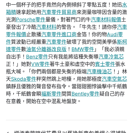
中一個杯子的把手竟然向內側傾斜了零點五度！她迅
水
箱精
速拿起她用
汽車零件貿易商
來測量咖啡因含量的激
光測
Porsche零件
量儀，對著門口的牛
汽車材料報價
土
豪發出了冷酷
汽車材料
的警告。「牛先生！請你停
汽車
零件報價
止散播
汽車零件進口商
金箔！你的物
Audi零
件
質波動已經嚴重
汽車零件
破壞了我的空間美學係
斯柯
達零件
數
油氣分離器改良版
！
BMW零件
」「我必須親
自出手！
Benz零件
只有我能將這種失衡導
汽車冷氣芯
正！」她對
VW零件
著牛土豪和虛空中的
賓士零件
張水
瓶大喊。「你們兩個都是失衡的極端
汽車機油芯
！」林
天
Skoda零件
秤突然跳上吧檯，用她那極度
汽車空氣芯
鎮靜且優雅的聲音發布指令。當甜甜圈悖論擊中千紙鶴
時，千紙鶴會瞬
福斯零件
間質
Bentley零件
疑自己的存
在意義，開始在空中混亂地盤旋。