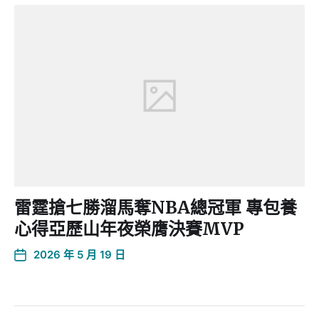
雷霆搶七勝溜馬奪NBA總冠軍 專包養
心得亞歷山年夜榮膺決賽MVP
2026 年 5 月 19 日