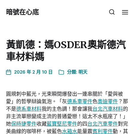
暗號在心底
黃凱德：媽OSDER奧斯德汽
車材料媽
2026 年 2 月 10 日
分類:
明天
圓規刺中藍光，光束瞬間爆發出一連串關於「愛與被
愛」的哲學辯論氣泡。「灰
德系車零件
色
奧迪零件
？那
不是
德系車材料
我的主色調！那會讓我
台北汽車材料
的
非主流單戀變成主流的普通愛戀！這太不水瓶座了！」
她
保時捷零件
收藏
藍寶堅尼零件
的四
台北汽車零件
對完
美曲線的咖啡杯，被藍色
水箱水
能量震
賓利零件
動，其