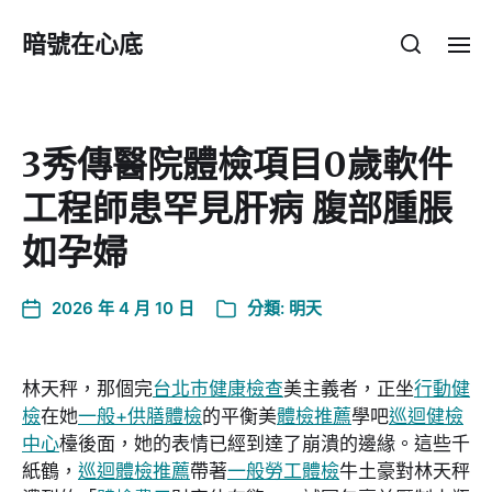
暗號在心底
3秀傳醫院體檢項目0歲軟件
工程師患罕見肝病 腹部腫脹
如孕婦
2026 年 4 月 10 日
分類:
明天
林天秤，那個完
台北巿健康檢查
美主義者，正坐
行動健
檢
在她
一般+供膳體檢
的平衡美
體檢推薦
學吧
巡迴健檢
中心
檯後面，她的表情已經到達了崩潰的邊緣。這些千
紙鶴，
巡迴體檢推薦
帶著
一般勞工體檢
牛土豪對林天秤