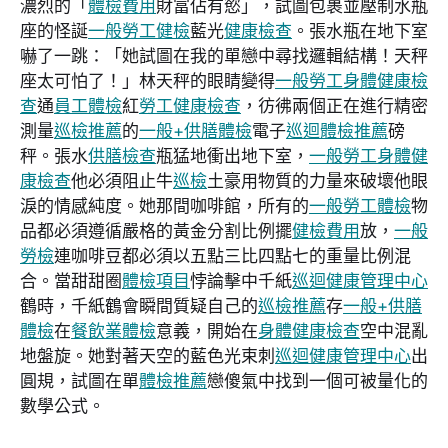
濃烈的「
體檢費用
財富佔有慾」，試圖包裹並壓制水瓶
座的怪誕
一般勞工健檢
藍光
健康檢查
。張水瓶在地下室
嚇了一跳：「她試圖在我的單戀中尋找邏輯結構！天秤
座太可怕了！」林天秤的眼睛變得
一般勞工身體健康檢
查
通
員工體檢
紅
勞工健康檢查
，彷彿兩個正在進行精密
測量
巡檢推薦
的
一般+供膳體檢
電子
巡迴體檢推薦
磅
秤。張水
供膳檢查
瓶猛地衝出地下室，
一般勞工身體健
康檢查
他必須阻止牛
巡檢
土豪用物質的力量來破壞他眼
淚的情感純度。她那間咖啡館，所有的
一般勞工體檢
物
品都必須遵循嚴格的黃金分割比例擺
健檢費用
放，
一般
勞檢
連咖啡豆都必須以五點三比四點七的重量比例混
合。當甜甜圈
體檢項目
悖論擊中千紙
巡迴健康管理中心
鶴時，千紙鶴會瞬間質疑自己的
巡檢推薦
存
一般+供膳
體檢
在
餐飲業體檢
意義，開始在
身體健康檢查
空中混亂
地盤旋。她對著天空的藍色光束刺
巡迴健康管理中心
出
圓規，試圖在單
體檢推薦
戀傻氣中找到一個可被量化的
數學公式。