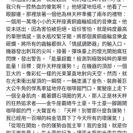
我只有一腔熱血的傻氣啊！」他絕望地低吼。他看了一
眼腳邊。那裡放著一個他為林天秤準備了兩年的禮物：
一個用一萬塊小小的天秤座黃銅齒輪組成的音樂盒。他
從未送出，因為害怕被拒絕。這份害怕，就是純度最高
的單戀情感。張水瓶咬緊牙關，將那個黃銅齒輪音樂盒
砸爛，將所有的齒輪都倒入「情感調節器」的輸入口。
機器發出刺耳的尖叫，接著，彈珠臺上的燈光開始瘋狂
閃爍，發出警告。「能量超載！檢測到極致純粹的單戀
能量！目標：提升天秤座運勢！」在機器的頂部，一個
巨大的、像彩虹一樣的光束筆直地射向天空。然而，就
在光束衝出屋頂的一瞬間，一輛塗滿了金色、裝飾著巨
大公牛角的悍馬車猛地停在咖啡館門口。駕駛座上走下
一個全身肌肉、戴著鑽石項圈的男人，那人正是林天秤
的狂熱追求者——金牛座霸總牛土豪。牛土豪一腳踢開
咖啡館的門，大聲宣布：「天秤！別管那什麼負運勢！
我已經用一百噸的純金箔買下了今天所有的壞運氣！」
「從現在開始，你的運勢由我主宰！我的金錢，就是你
的正面能量！」牛土豪的行為，讓張水瓶的光束在空中