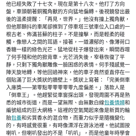
他已經失敗了十七次。現在是第十八次。他打了方向
盤，車頭朝著銅獨角獸的方向猛地偏轉。後視鏡發出最
後的溫柔提醒：「再見，世界。」他沒有撞上獨角獸，
但他那顫抖的車尾卻擦到了停車塔三號車位入口處的一
根古老、佈滿苔蘚的柱子。不是撞擊，而是輕柔的碰
觸，像戀人之間的耳語。接著，一道濃郁的、像薄荷口
香糖一樣的綠色光芒。猛地從柱子爆發出來，瞬間吞噬
了何手殘和他的掀背車。光芒消失後，窄巷恢復了平
靜，只剩下獨角獸雕像一臉困惑的表情。何手殘感覺一
陣天旋地轉，等他回過神來，他的車子竟然垂直停在一
個貼滿了巨大獎狀的牆壁上。獎狀上寫著：「完美倒車
入庫獎——第零點零零零零零九度偏差。」落款人是
「倒車王」。他趕緊從車窗探出頭，發現周圍不再是熟
悉的城市街道，而是一望無際、由無數白線
包養情婦
和
編號組成的巨大網格。這裡的空氣聞起來像是新買的輪
胎
包養
和劣質香水的混合物，而重力似乎是隨機變化
的，有時感覺很重，有時像漂浮在游泳池裡。他試圖按
喇叭，但喇叭發出的不是「叭叭」，而是他童年時學會