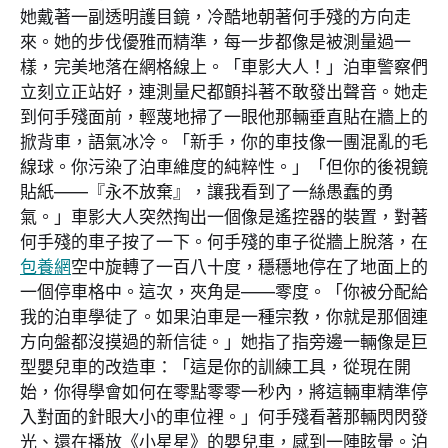
她戴著一副透明護目鏡，冷酷地朝著何手殘的方向走
來。她的步伐優雅而精準，每一步都像是被測量過一
樣，完美地落在網格線上。「車影大人！」泊車警察們
立刻立正站好，連測量尺都顫抖著不敢發出聲音。她走
到何手殘面前，輕蔑地掃了一眼他那輛垂直貼在牆上的
掀背車，語氣冰冷。「新手，你的車技像一團混亂的毛
線球。你污染了泊車維度的純粹性。」「但你的後視鏡
貼紙——『永不放棄』，讓我看到了一絲愚蠢的勇
氣。」車影大人突然掏出一個像是遙控器的裝置，對著
何手殘的車子按了一下。何手殘的車子從牆上脫落，在
包養網
空中旋轉了一百八十度，穩穩地停在了地面上的
一個停車格中。這次，夾角是——零度。「你被分配給
我的泊車學徒了。如果泊車是一種宗教，你就是那個連
方向盤都沒摸過的新信徒。」她指了指旁邊一輛像是巨
型嬰兒車的改造車：「這是你的訓練工具，從現在開
始，你得學會如何在零點零零一秒內，將這輛車精準停
入對面的針眼大小的車位裡。」何手殘看著那輛閃閃發
光、還在播放《小星星》的嬰兒車，感到一陣眩暈。泊