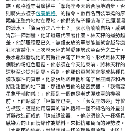
族，嚴格遵守著廣播中「摩羯座今天適合原地踏步，否
則將失去襪子
包養價格
」的指令。數百名西裝筆挺的摩
羯座正整齊地站在原地，他們的鞋子裡裝滿了已經潮濕
的淚水。「負百分之八十七？」張水瓶喃喃自語，感到
胃部一陣翻騰，他知道這代表著什麼。林天秤的運勢越
差，他那股積壓已久、無處安放的單戀能量就會越發瘋
狂地實體化。上次林天秤的戀愛運勢跌至百分之二十，
張水瓶就發現他的廚房裡長滿了巨大的、形狀是林天秤
側臉的粉紅色蘑菇。他必須在今天結束前，將林天秤的
運勢至少提升到零。否則，他那份單戀就會變成某種具
備攻擊性的實體。他緊張地跑進他堆滿了星座圖表和過
期甜甜圈的地下室，那裡放著他的秘密武器。「我需要
星象學輔助儀！」他衝到一個像是老式彈珠臺的機器
前，上面貼滿了「巨蟹座已哭」、「處女座勿碰」等警
告標籤。這是他用廢棄的唱片機和一個不知名的外星計
算器改造而成的「情感調節器」。他必須輸入一種極具
感染力的正面情緒作為燃料，來抵抗那負面的運勢波。
「水瓶座的優勢，就是超脫一切的理性與冷靜…才怪！