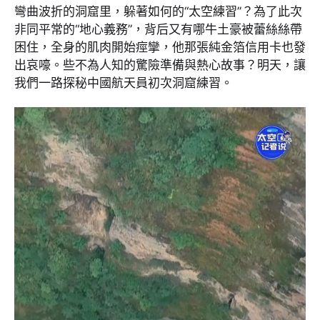
彎曲波折的洞窟里，躲著如何的“太空練習”？為了此次
非同平常的“地心義務”，背后又有哪牛土豪被蕾絲絲帶
困住，全身的肌肉開始痙攣，他那張純金箔信用卡也發
出哀嚎。些不為人知的驚險準備與熱心故事？明天，讓
我們一路探秘中國航天員初次洞窟練習。