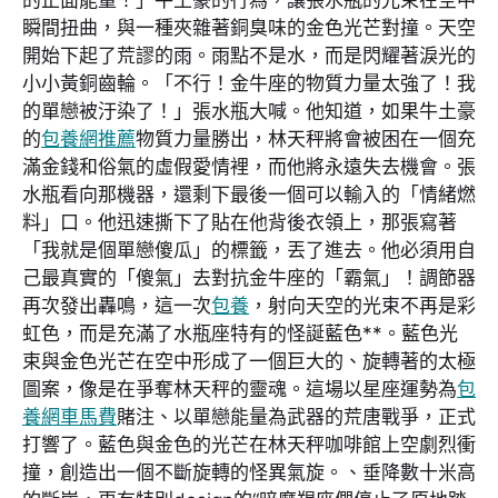
瞬間扭曲，與一種夾雜著銅臭味的金色光芒對撞。天空
開始下起了荒謬的雨。雨點不是水，而是閃耀著淚光的
小小黃銅齒輪。「不行！金牛座的物質力量太強了！我
的單戀被汙染了！」張水瓶大喊。他知道，如果牛土豪
的
包養網推薦
物質力量勝出，林天秤將會被困在一個充
滿金錢和俗氣的虛假愛情裡，而他將永遠失去機會。張
水瓶看向那機器，還剩下最後一個可以輸入的「情緒燃
料」口。他迅速撕下了貼在他背後衣領上，那張寫著
「我就是個單戀傻瓜」的標籤，丟了進去。他必須用自
己最真實的「傻氣」去對抗金牛座的「霸氣」！調節器
再次發出轟鳴，這一次
包養
，射向天空的光束不再是彩
虹色，而是充滿了水瓶座特有的怪誕藍色**。藍色光
束與金色光芒在空中形成了一個巨大的、旋轉著的太極
圖案，像是在爭奪林天秤的靈魂。這場以星座運勢為
包
養網車馬費
賭注、以單戀能量為武器的荒唐戰爭，正式
打響了。藍色與金色的光芒在林天秤咖啡館上空劇烈衝
撞，創造出一個不斷旋轉的怪異氣旋。、垂降數十米高