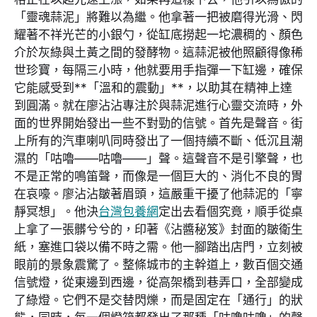
「靈魂蒜泥」將難以為繼。他拿著一把被磨得光滑、閃
耀著不祥光芒的小銀勺，從缸底撈起一坨濃稠的、顏色
介於灰綠與土黃之間的發酵物。這蒜泥被他照顧得像稀
世珍寶，每隔三小時，他就要用手指彈一下缸邊，確保
它能感受到**「溫和的震動」**，以助其在精神上達
到圓滿。就在廖沾沾專注於與蒜泥進行心靈交流時，外
面的世界開始發出一些不對勁的信號。首先是聲音。街
上所有的汽車喇叭同時發出了一個持續不斷、低沉且潮
濕的「咕嚕——咕嚕——」聲。這聲音不是引擎聲，也
不是正常的鳴笛聲，而像是一個巨大的、消化不良的胃
在哀嚎。廖沾沾皺著眉頭，這嚴重干擾了他蒜泥的「寧
靜冥想」。他決
台灣包養網
定出去看個究竟，順手從桌
上拿了一張髒兮兮的，印著《沾醬秘笈》封面的皺衛生
紙，塞進口袋以備不時之需。他一腳踏出店門，立刻被
眼前的景象震驚了。整條城市的主幹道上，數百個交通
信號燈，從東邊到西邊，從高架橋到巷弄口，全部變成
了綠燈。它們不是交替閃爍，而是固定在「通行」的狀