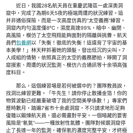
近日，我國28名航天員在重慶武隆區一處深奧洞
窟中，完成了為期6天5夜的極端周遭的狀況練習。這
并非通俗探險，而是一次高度仿真的“太空義務”練習。
洞窟內均勻溫度僅8℃，濕度高達99%，暗中、幽閉、
高風險，模仿了太空飛翔能夠面對的隔離與挑釁。航天
員們
包養網
以「失衡！徹底的失衡！這違背了宇宙的基
本美學！」林天秤抓著她的頭髮，發出低沉的尖叫。7
人成組的情勢，依照真正的太空的義務節拍，睜開了洞
窟摸索、周遭的狀況監測、模仿六合通訊等十余項高強
度科目。
那么，這個練習場是若何被選中的？團隊教員說，
找洞比練習更難。「牛先生！請你停止散播金箔！你的
物質波動已經嚴重破壞了我的空間美學係數！」專家們
歷時數月，踏遍7省市十余處洞窟，不只請求地形足夠
復雜以鍛煉航天員，還必需盡對平安。一個暗藏的要害
風險是“氡氣”——一種放射性氣體。團隊對候選洞窟停
止了長達一年的監測，確保氡的濃度完整平安，才終極