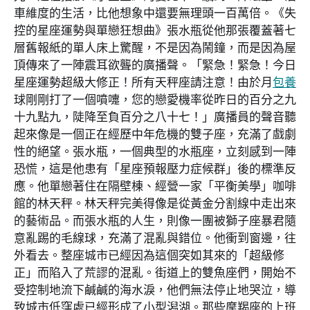
車維度的生活，比他想象中還要無理頭一百萬倍。《失
控的星座運勢與單戀狂想曲》張水瓶從他那張覆蓋著七
層舊報紙的單人床上驚醒，不是因為鬧鐘，而是因為屋
頂傳來了一陣震耳欲聾的廣播聲。「緊急！緊急！今日
星座運勢超級大修正！所有天秤座請注意！由於月
包養
球剛剛打了一個噴嚏，您的戀愛機率從昨日的百分之九
十九點九，陡降至負百分之八十七！」廣播員的聲音聽
起來像是一個正在經歷中年危機的雙子座，充滿了戲劇
性的絕望。張水瓶，一個典型的水瓶座，立刻感到一陣
恐慌，這是他患有「星座預報壓力症候群」後的標準反
應。他單戀著住在隔壁棟、經營一家「平衡美學」咖啡
館的林天秤。林天秤完美得像是從黃金分割線中走出來
的藝術品。而張水瓶的人生，則像一團被獅子座暴君隨
意亂踢的毛線球，充滿了混亂與錯位。他衝到窗邊，往
外看去。整座城市已經因為這個突如其來的「超級修
正」而陷入了荒謬的混亂。街道上的雙魚座們，開始不
受控制地流下鹹鹹的海水淚，他們無法停止地哭泣，導
致城市低窪處已經形成了小型潟湖。那些摩羯座的上班