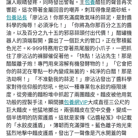
讓人眼睛發疼，同時發出警報。王
包養
醋狂的聲音再次
響起，這次帶著金屬回音的嘲弄，刺耳得像是磨砂紙。
包養站長
「廖沾沾！你那充滿腐敗氣味的蒜泥，是對醬
料學的侮辱！必須淨化！」「你將為你那百分之五的醬
油，以及百分之九十五的邪惡蒜頭付出代價！」醋罐機
器人的頂端裂開，露出了一個巨大的管口，正在聚積藍
色光芒。K-999特務用它穿著燕尾服的小爪子，一把抓
住了廖沾沾的褲腳催促著他。「快點！沾沾先生！那是
醋酸離子炮！專門用來溶解有機發酵物的！」「它會把
你的蒜泥在零點一秒內變成無菌的、純淨的白醋！那是
浩劫啊！」「不准動我的蒜泥！」廖沾沾發出了醬料學
家對待信仰般的怒吼。他以一種專業包水餃的極限速
度，從旁邊的麵粉堆中抓起了兩團麵皮。麵皮被他用氣
功般的捏製手法，瞬間擴
包養網VIP
大成直徑三公尺的
巨大麵皮。他猛地擲出，兩張麵皮在空中交疊，變成一
個半透明的防禦護盾。這就是家傳《沾醬秘笈》中記載
的「水餃皮護盾」，薄韌而充滿彈性。藍色離子炮光束
猛烈地擊中麵皮護盾，發出了一聲像是汽水開蓋的聲