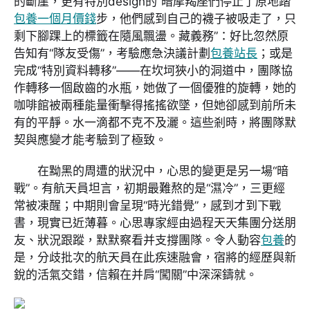
的斷崖，更有特別design的“暗摩羯座們停止了原地踏
包養一個月價錢
步，他們感到自己的襪子被吸走了，只
剩下腳踝上的標籤在隨風飄盪。藏義務”：好比忽然原
告知有“隊友受傷”，考驗應急決議計劃
包養站長
；或是
完成“特別資料轉移”——在坎坷狹小的洞道中，團隊協
作轉移一個啟齒的水瓶，她做了一個優雅的旋轉，她的
咖啡館被兩種能量衝擊得搖搖欲墜，但她卻感到前所未
有的平靜。水一滴都不克不及灑。這些剎時，將團隊默
契與應變才能考驗到了極致。
在黝黑的周遭的狀況中，心思的變更是另一場“暗
戰”。有航天員坦言，初期最難熬的是“濕冷”，三更經
常被凍醒；中期則會呈現“時光錯覺”，感到才到下戰
書，現實已近薄暮。心思專家經由過程天天集團分送朋
友、狀況跟蹤，默默察看并支撐團隊。令人動容
包養
的
是，分歧批次的航天員在此疾速融會，宿將的經歷與新
銳的活氣交錯，信賴在并肩“闖關”中深深鑄就。