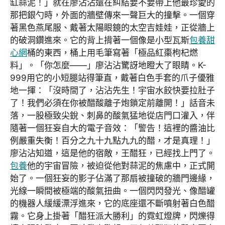
缸蒜泥！」就在廖沾沾還在糾結要不要帶上他最珍愛的
那把銀勺時，外面的牆壁傳來一聲巨大的撞擊。一個穿
著黑色燕尾服、戴著太陽眼鏡的太空吉娃娃，正從牆上
的破洞鑽進來。它的背上揹著一個像是小型瓦斯
包養甜
心網
桶的東西，桶上用毛筆寫著「極品紅棗枸杞燃
料」。「你怎麼——」廖沾沾驚訝地瞪大了眼睛。K-
999用它的小短腿站得筆直，戴著白色手套的爪子優雅
地一揮：「沒時間了，沾沾先生！宇宙水餃快要拉肚子
了！我們必須在你被醋酸離子炮鎖定前離開！」話音未
落，一股極致尖銳、刺鼻的酸氣猛地從店門口灌入，伴
隨著一個狂妄自大的電子音效：「警告！這裡的醬油比
例嚴重失衡！百分之九十九點九九的醋，才是真理！」
廖沾沾知道，這是他的宿敵，王醋狂，已經找上門了。
包養
他的宇宙冒險，被迫從他對蒜泥的焦慮中，正式開
始了。一個狂妄的影子佔滿了那扇被撞破的牆門邊緣，
光線一瞬間被極端的酸氣扭曲。一個閃閃發光、像醋罐
的機器人緩緩漂浮進來，它的底座還不斷噴射著白色醋
霧。它身上掛著「醋狂派大勝利」的霓虹燈牌，閃爍得