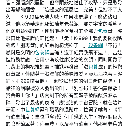
音。護盾劇烈震動，但奇蹟般地擋住了攻擊，只是散發
出濃郁的麵香。「這麵皮的延展性！完美！但撐不了太
久！」K-999焦急地大喊，中藥味更濃了。廖沾沾知
道，他必須帶走他那缸陳年老蒜泥，那是宇宙的希望。
他跑到蒜泥缸前，使出他搬運食材的全部力
包養
量，將
那口比他還胖的缸抱起。「走！K-999！我們要從後院
逃跑！別再管你的紅棗枸杞燃料了！」
包養網
「不行！
燃料是文明的
包養網
基礎！沒了紅棗我飛不遠！」吉娃
娃特務抗議。它用小嘴咬住廖沾沾的衣領，同時開啟了
它背上的枸杞推進器。推進器發出「滋
包養
滋」的輕微
煎煮聲，伴隨著一股濃郁的蔘味爆發。廖沾沾抱著蒜泥
缸、K-999咬著他，一起從撞出來的洞口衝向後院。王
醋狂的醋罐機器人發出尖叫：「別想逃！醬油黨餘孽！
我會追上你！」店內剩下的所有空盤子被醋酸氣波震
碎，發出了最後的哀鳴。廖沾沾的宇宙冒險，就在這片
蒜泥、中
包養網
藥和醋酸的混亂中，拉開了帷幕。《平
行泊車維度：車位爭奪戰》何手殘的人生，被兩個巨大
的陰影籠罩著：停車費，以及平行泊車。他那輛老舊的