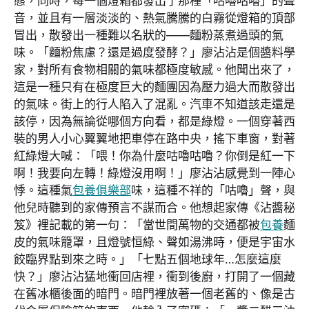
態，同時，每一個燈箱都發出了那種「咕嚕咕嚕」的聲
音，並且有一層淡淡的、熱氣騰騰的白霧從燈箱的頂部
冒出，散發出一種難以名狀的——麵粉蒸煮過頭的氣
味。「麵粉焦慮？還是過度發酵？」廖沾沾是個醬料學
家，對所有食物相關的氣味都極度敏感。他聞出來了，
這是一種只有在極度巨大的麵團因為壓力過大而散發出
的氣味。街上的行人陷入了混亂。汽車不知道該走還是
該停，因為無論從哪個方向看，都是綠燈。一個穿著西
裝的男人小心翼翼地把車停在路中央，搖下車窗，對著
紅綠燈大喊：「喂！你為什麼咕嚕咕嚕？你倒是紅一下
啊！我要向左轉！綠燈沒用啊！」廖沾沾感覺到一陣心
悸。這種氣
包養俱樂部
味，這種不祥的「咕嚕」聲，與
他兒時聽到的家傳預言不謀而合。他想起家傳《沾醬秘
笈》裡記載的第一句：「當世間萬物的交通都被
包養
麵
皮的氣味籠罩，且燈號恒綠、聲如湯沸時，便是宇宙水
餃臨界點到來之時。」「七點五個地球年…怎麼這麼
快？」廖沾沾猛地衝回店裡，衝到後廚，打開了一個藏
在舊冰櫃後面的暗門。暗門裡放著一個老舊的、像是古