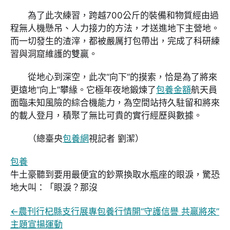
為了此次練習，跨越700公斤的裝備和物質經由過
程無人機懸吊、人力接力的方法，才送進地下主營地。
而一切發生的渣滓，都被嚴厲打包帶出，完成了科研練
習與洞窟維護的雙贏。
從地心到深空，此次“向下”的摸索，恰是為了將來
更遠地“向上”攀緣。它極年夜地鍛煉了
包養金額
航天員
面臨未知風險的綜合機能力，為空間站持久駐留和將來
的載人登月，積聚了無比可貴的實行經歷與數據。
（總臺央
包養網
視記者 劉潔）
包養
牛土豪聽到要用最便宜的鈔票換取水瓶座的眼淚，驚恐
地大叫：「眼淚？那沒
←
農刊行杞縣支行展專包養行情開“守護信譽 共贏將來”
主題宣揚運動