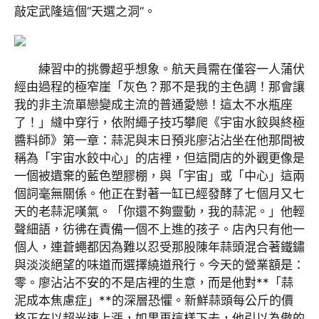
敲定武隆這個“天選之洞”。
練習中的挑釁超乎想象。航天員需在僅容一人蒲伏
經由過程的極窄崖「灰色？那不是我的主色調！那會讓
我的非主流單戀變成主流的普通愛戀！這太不水瓶座
了！」縫中穿行，依附繩子技巧攀爬《宇宙水餃與終極
醬料師》第一章：蒜泥與末日預兆廖沾沾坐在他那間被
稱為「宇宙水餃中心」的店裡，但這間店的外觀更像是
一個被遺棄的藍色塑膠棚，與「宇宙」或「中心」這兩
個詞毫無關係。他正在對著一缸已經發酵了七個月又七
天的老蒜泥嘆氣。「你還不夠靈動，我的蒜泥。」他輕
聲細語，彷彿在責備一個不上進的孩子。店內只有他一
個人，連蒼蠅都因為難以忍受那股陳年蒜頭混合著鐵鏽
與淡淡絕望的味道而選擇繞道飛行。今天的營業額是：
零。廖沾沾不安的不是店裡的生意，而是他對**「蒜
泥成本焦慮症」**的深層恐懼。新鮮蒜頭每公斤的價
格正在以超光速上漲，如果再這樣下去，他引以為傲的