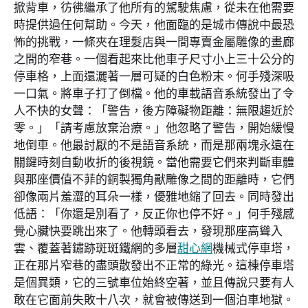
掀背車，彷彿繼承了他所有的駕駛焦慮，從未在他需要
時提供過任何幫助。今天，他面臨的是城市傳說中最恐
怖的挑戰，一條夾在理髮店與一間專賣金屬雕像的畫廊
之間的窄巷。一個看起來比他車子尺寸小上三十公分的
停車格，上面還灑著一層可疑的白色粉末。何手殘深吸
一口氣。將車子打了倒檔。他的車載語音系統發出了令
人不快的女聲：「警告，後方障礙物距離：無限趨近於
零。」「請考慮放棄治療。」他忽略了警告，開始緩慢
地倒車。他最討厭的不是語音系統，而是那兩塊永遠在
關鍵時刻自動收折的後視鏡。當他需要它們來判斷車體
與那座價值不菲的銅製獨角獸雕像之間的距離時，它們
卻像兩片羞澀的耳朵一樣，優雅地縮了回去。同時發出
低語：「你還是別看了，反正你也停不好。」何手殘感
覺心臟快要跳出來了。他轉頭看去，發現那座高聳入
雲、覆蓋著鏽跡斑斑鐵網的多層
甜心網
機械式停車塔，
正在那片窄巷的盡頭散發出不正常的綠光。這棟停車塔
是個異類，它的三號車位始終空著，並且傳說只要有人
敢在它面前失敗十八次，就會被傳送到一個泊車地獄。