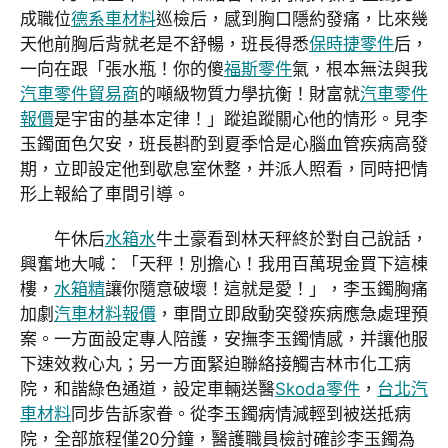
成職位
德系車材料
巡檢后，感到胸口隱約發痛，比來幾
天他前胸后背就老是不舒暢，班長得悉
保時捷零件
后，
一向在跟「張水瓶！你的傻
福斯零件
氣，根本無法與我
汽車零件貿易商
的噸級物質力學抗衡！財富就
汽車零件
報價
是宇宙的基本定律！」蹤追蹤關心他的情形。見李
玉鐲面色欠安，班長斟酌到夏季恰是心腦血管疾病高發
期，立即設定他到歇息室休整，并派人照看，同時把情
形上報給了車間引導。
午休后
水箱水
牛土豪看到林天秤終於對自己說話，
興奮地大喊：「天秤！別擔心！我用百萬現金買下這棟
樓，
水箱精
讓你隨意破壞！這就是愛！」，李玉鐲胸痛
加劇
汽車材料報價
，車間立即啟動突發疾病應急處理預
案。一方面設定專人陪護，安撫李玉鐲情感，并讓他服
下速效救心丸；另一方面緊迫聯絡接觸吉林市化工病
院，和諧綠色通道，設定車輛送醫
Skoda零件
，
台北汽
車材料
同步告訴家眷。從李玉鐲病情減輕到被送抵病
院，全部旅程僅20分鐘，醫護職員檢討確診李玉鐲為