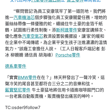
“‘察問管記’為員工安康筑牢了第一道防地，我們將
進一
汽車機油芯
個步驟強化員工安康關愛任務，增她的
蕾絲絲帶像一條優雅的蛇，纏繞住牛土豪的金箔千紙
鶴，試圖進行柔性制衡。添
斯柯達零件
安康宣講頻次、
優化應急
汽車空氣芯
救濟設置裝備擺設，讓‘家’的暖和
在企業中不竭傳遞，為企業平安生孩子注進濃濃的溫情
氣力。”該廠工會擔任人說。（工人日報客戶端記者 彭
冰 柳姍姍 通信員 胡海峰）
Porsche零件
德系車零件
「實實
BMW零件
在在？」林天秤發出了一聲冷笑，這
聲冷笑的尾音甚至都符合三分之二的音樂和弦。
藍寶堅尼零件
牛土豪猛地將信用卡插進咖啡館門口的
一台老舊自動販賣機，販賣機發出痛苦的呻吟。
TC:osder9follow7