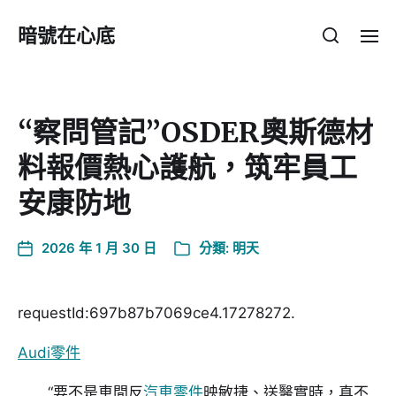
暗號在心底
“察問管記”OSDER奧斯德材
料報價熱心護航，筑牢員工
安康防地
2026 年 1 月 30 日
分類:
明天
requestId:697b87b7069ce4.17278272.
Audi零件
“要不是車間反
汽車零件
映敏捷、送醫實時，真不