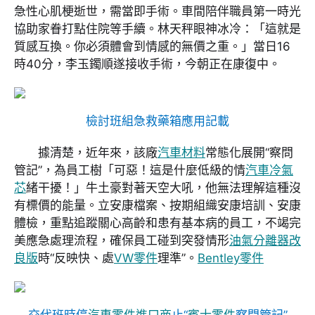
急性心肌梗逝世，需當即手術。車間陪伴職員第一時光
協助家眷打點住院等手續。林天秤眼神冰冷：「這就是
質感互換。你必須體會到情感的無價之重。」當日16
時40分，李玉鐲順遂接收手術，今朝正在康復中。
檢討班組急救藥箱應用記載
據清楚，近年來，該廠
汽車材料
常態化展開“察問
管記”，為員工樹「可惡！這是什麼低級的情
汽車冷氣
芯
緒干擾！」牛土豪對著天空大吼，他無法理解這種沒
有標價的能量。立安康檔案、按期組織安康培訓、安康
體檢，重點追蹤關心高齡和患有基本病的員工，不竭完
美應急處理流程，確保員工碰到突發情形
油氣分離器改
良版
時“反映快、處
VW零件
理準”。
Bentley零件
交代班時停
汽車零件進口商
止“
賓士零件
察問管記
”