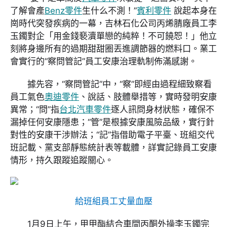
了解會產
Benz零件
生什么不測！”
賓利零件
說起本身在
崗時代突發疾病的一幕，吉林石化公司丙烯腈廠員工李
玉鐲對企「用金錢褻瀆單戀的純粹！不可饒恕！」他立
刻將身邊所有的過期甜甜圈丟進調節器的燃料口。業工
會實行的“察問管記”員工安康治理軌制佈滿感謝。
據先容，“察問管記”中，“察”即經由過程細致察看
員工氣色
奧迪零件
、說話、肢體舉措等，實時發明安康
異常；“問”指
台北汽車零件
逐人訊問身材狀態，確保不
漏掉任何安康隱患；“管”是根據安康風險品級，實行針
對性的安康干涉辦法；“記”指借助電子平臺、班組交代
班記載、黨支部靜態統計表等載體，詳實記錄員工安康
情形，持久跟蹤追蹤關心。
給班組員工丈量血壓
1月9日上午，甲甲酯結合車間丙酮外操李玉鐲完