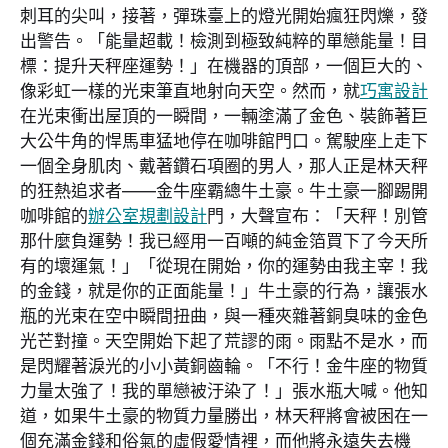
刺耳的尖叫，接著，彈珠臺上的燈光開始瘋狂閃爍，發
出警告。「能量超載！檢測到極致純粹的單戀能量！目
標：提升天秤座運勢！」在機器的頂部，一個巨大的、
像彩虹一樣的光束筆直地射向天空。然而，就
巧寓設計
在光束衝出屋頂的一瞬間，一輛塗滿了金色、裝飾著巨
大公牛角的悍馬車猛地停在咖啡館門口。駕駛座上走下
一個全身肌肉、戴著鑽石項圈的男人，那人正是林天秤
的狂熱追求者——金牛座霸總牛土豪。牛土豪一腳踢開
咖啡館的
辦公室規劃設計
門，大聲宣布：「天秤！別管
那什麼負運勢！我已經用一百噸的純金箔買下了今天所
有的壞運氣！」「從現在開始，你的運勢由我主宰！我
的金錢，就是你的正面能量！」牛土豪的行為，讓張水
瓶的光束在空中瞬間扭曲，與一種夾雜著銅臭味的金色
光芒對撞。天空開始下起了荒謬的雨。雨點不是水，而
是閃耀著淚光的小小黃銅齒輪。「不行！金牛座的物質
力量太強了！我的單戀被汙染了！」張水瓶大喊。他知
道，如果牛土豪的物質力量勝出，林天秤將會被困在一
個充滿金錢和俗氣的虛假愛情裡，而他將永遠失去機