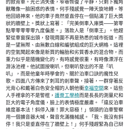
的掀背車。光芒消失後，窄巷恢復了平靜，只剩下獨角
獸雕像一臉困惑的表情。何手殘感覺一陣天旋地轉，等
他回過神來，他的車子竟然垂直停在一個貼滿了巨大獎
狀的牆壁上。獎狀上寫著：「完美倒車入庫獎——第零
點零零零零零九度偏差。」落款人是「倒車王」。他趕
緊從車窗探出頭，發現周圍不再是熟悉的城市街道，而
是一望無際、由無數白線和編號組成的巨大網格。這裡
的空氣聞起來像是新買的輪胎和劣質香水的混合物，而
重力似乎是隨機變化的，有時感覺很重，有時像漂浮在
游泳池裡。他試圖按喇叭，但喇叭發出的不是「叭
叭」，而是他童年時學會的、關於泊車口訣的魔性兒
歌。四面八方傳來了刺耳的剎車聲，接著，一群穿著反
光背心和戴著白色安全帽的人朝他衝
幸福空間
來。這些
人手裡拿的不是警棍，
護脊工學椅
而是長長的測量尺和
巨大的電子角度儀，臉上的表情極度嚴肅。「違反泊車
維度基本法！斜停入庫！罪大惡極！」領頭的泊車警察
用一個擴音器大喊，聲音充滿機械感。「我、我沒有斜
停！我只是垂直停在了牆壁上！」何手殘趕緊為自己辯