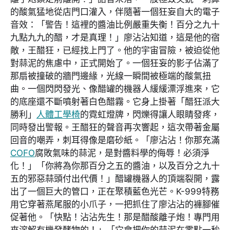
的酸氣猛地從店門口灌入，伴隨著一個狂妄自大的電子
音效：「警告！這裡的醬油比例嚴重失衡！百分之九十
九點九九的醋，才是真理！」廖沾沾知道，這是他的宿
敵，王醋狂，已經找上門了。他的宇宙冒險，被迫從他
對蒜泥的焦慮中，正式開始了。一個狂妄的影子佔滿了
那扇被撞破的牆門邊緣，光線一瞬間被極端的酸氣扭
曲。一個閃閃發光、像醋罐的機器人緩緩漂浮進來，它
的底座還不斷噴射著白色醋霧。它身上掛著「醋狂派大
勝利」
人體工學椅
的霓虹燈牌，閃爍得讓人眼睛發疼，
同時發出警報。王醋狂的聲音再次響起，這次帶著金屬
回音的嘲弄，刺耳得像是磨砂紙。「廖沾沾！你那充滿
COFO
腐敗氣味的蒜泥，是對醬料學的侮辱！必須淨
化！」「你將為你那百分之五的醬油，以及百分之九十
五的邪惡蒜頭付出代價！」醋罐機器人的頂端裂開，露
出了一個巨大的管口，正在聚積藍色光芒。K-999特務
用它穿著燕尾服的小爪子，一把抓住了廖沾沾的褲腳催
促著他。「快點！沾沾先生！那是醋酸離子炮！專門用
來溶解有機發酵物的！」「它會把你的蒜泥在零點一秒