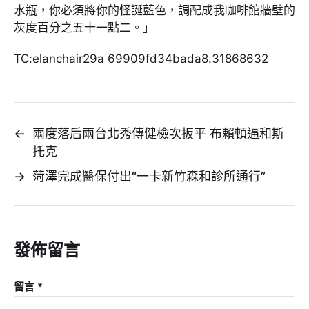
水瓶，你必須將你的怪誕藍色，調配成我咖啡館牆壁的
灰度百分之五十一點二。」
TC:elanchair29a 69909fd34bada8.31868632
←
兩度落后兩台北秀傳健檢次扳平 布賴頓逼和斯
托克
→
菏澤完成醫保付出“一卡新竹森和診所通行”
發佈留言
留言
*