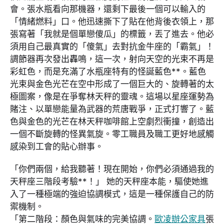
會。張水瓶看向那機器，還剩下最後一個可以輸入的
「情緒燃料」口。他迅速撕下了貼在他背後衣領上，那
張寫著「我就是個單戀傻瓜」的標籤，丟了進去。他必
須用自己最真實的「傻氣」去對抗金牛座的「霸氣」！
調節器再次發出轟鳴，這一次，射向天空的光束不再是
彩虹色，而是充滿了水瓶座特有的怪誕藍色**。藍色
光束與金色光芒在空中形成了一個巨大的、旋轉著的太
極圖案，像是在爭奪林天秤的靈魂。這場以星座運勢為
賭注、以單戀能量為武器的荒唐戰爭，正式打響了。藍
色與金色的光芒在林天秤咖啡館上空劇烈衝撞，創造出
一個不斷旋轉的怪異氣旋。零工職員及職工更好地感觸
感染到工會的貼心辦事。
「你們兩個，給我聽著！現在開始，你們必須通過我的
天秤座三階段考驗**！」 她的天秤座本能，驅使她進
入了一種極端的強迫協調模式，這是一種保護自己的防
禦機制。
「第二階段：顏色與氣味的完美協調。
歐凌辦公家具
張