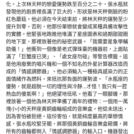
化。上次林天秤的戀愛運勢跌至百分之二十，張水瓶就
發現他的廚房裡長滿了巨大的、形狀是林天秤側臉的粉
紅色蘑菇。他必須在今天結束前，將林天秤的運勢至少
提升到零。否則，他那份單戀就會變成某種具備攻擊性
的實體。他緊張地跑進他堆滿了星座圖表和過期甜甜圈
的地下室，那裡放著他的秘密武器。「我需要星象學輔
助儀！」他衝到一個像是老式彈珠臺的機器前，上面貼
滿了「巨蟹座已哭」、「處女座勿碰」等警告標籤。這
是他用廢棄的唱片機和一個不知名的外星計算器改造而
成的「情感調節器」。他必須輸入一種極具感染力的正
面情緒作為燃料，來抵抗那負面的運勢波。「水瓶座的
優勢，就是超脫一切的理性與冷靜…才怪！我只有一腔
熱血的傻氣啊！」他絕望地低吼。他看了一眼腳邊。那
裡放著一個他為林天秤準備了兩年的禮物：一個用一萬
塊小小的天秤座黃銅齒輪組成的音樂盒。他從未送出，
因為害怕被拒絕。這份害怕，就是純度最高的單戀情
感。張水瓶咬緊牙關，將那個黃銅齒輪音樂盒砸爛，將
所有的齒輪都倒入「情感調節器」的輸入口。機器發出