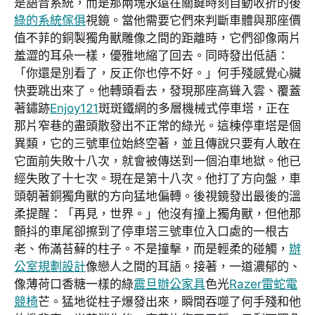
是語音系統，而是那兩塊永遠在關鍵時刻自動收折的後
綠的系統傢俱
視鏡。當他需要它們來判斷車體與那座價
值不菲的銅製獨角獸雕像之間的距離時，它們卻像兩片
羞澀的耳朵一樣，優雅地縮了回去。同時發出低語：
「你還是別看了，反正你也停不好。」何手殘感覺心臟
快要跳出來了。他轉頭看去，發現那座高聳入雲、覆蓋
著鏽跡
Enjoy121
斑斑鐵網的多層機械式停車塔，正在
那片窄巷的盡頭散發出不正常的綠光。這棟停車塔是個
異類，它的三號車位始終空著，並且傳說只要有人敢在
它面前失敗十八次，就會被傳送到一個泊車地獄。他已
經失敗了十七次。現在是第十八次。他打了方向盤，車
頭朝著銅獨角獸的方向猛地偏轉。後視鏡發出最後的溫
柔提醒：「再見，世界。」他沒有撞上獨角獸，但他那
顫抖的車尾卻擦到了停車塔三號車位入口處的一根古
老、佈滿苔蘚的柱子。不是撞擊，而是輕柔的碰觸，
辦
公室規劃設計
像戀人之間的耳語。接著，一道濃郁的、
像薄荷口香糖一樣的綠
震旦辦公家具
色光
Razer雷蛇電
競椅
芒。猛地從柱子爆發出來，瞬間吞噬了何手殘和他