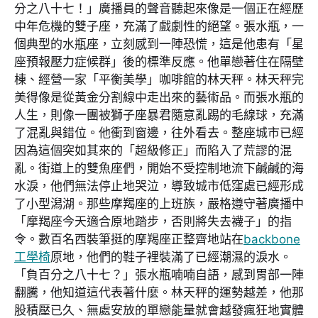
分之八十七！」廣播員的聲音聽起來像是一個正在經歷
中年危機的雙子座，充滿了戲劇性的絕望。張水瓶，一
個典型的水瓶座，立刻感到一陣恐慌，這是他患有「星
座預報壓力症候群」後的標準反應。他單戀著住在隔壁
棟、經營一家「平衡美學」咖啡館的林天秤。林天秤完
美得像是從黃金分割線中走出來的藝術品。而張水瓶的
人生，則像一團被獅子座暴君隨意亂踢的毛線球，充滿
了混亂與錯位。他衝到窗邊，往外看去。整座城市已經
因為這個突如其來的「超級修正」而陷入了荒謬的混
亂。街道上的雙魚座們，開始不受控制地流下鹹鹹的海
水淚，他們無法停止地哭泣，導致城市低窪處已經形成
了小型潟湖。那些摩羯座的上班族，嚴格遵守著廣播中
「摩羯座今天適合原地踏步，否則將失去襪子」的指
令。數百名西裝筆挺的摩羯座正整齊地站在
backbone
工學椅
原地，他們的鞋子裡裝滿了已經潮濕的淚水。
「負百分之八十七？」張水瓶喃喃自語，感到胃部一陣
翻騰，他知道這代表著什麼。林天秤的運勢越差，他那
股積壓已久、無處安放的單戀能量就會越發瘋狂地實體