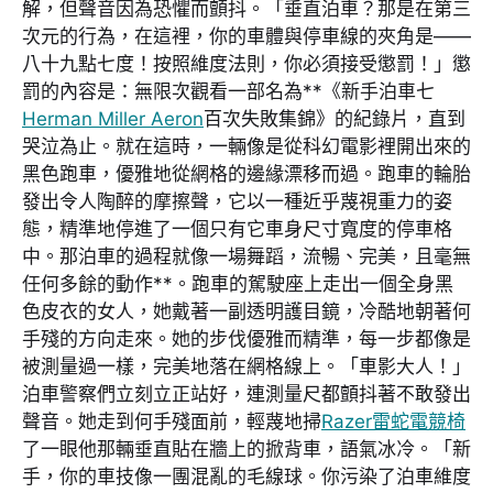
解，但聲音因為恐懼而顫抖。「垂直泊車？那是在第三
次元的行為，在這裡，你的車體與停車線的夾角是——
八十九點七度！按照維度法則，你必須接受懲罰！」懲
罰的內容是：無限次觀看一部名為**《新手泊車七
Herman Miller Aeron
百次失敗集錦》的紀錄片，直到
哭泣為止。就在這時，一輛像是從科幻電影裡開出來的
黑色跑車，優雅地從網格的邊緣漂移而過。跑車的輪胎
發出令人陶醉的摩擦聲，它以一種近乎蔑視重力的姿
態，精準地停進了一個只有它車身尺寸寬度的停車格
中。那泊車的過程就像一場舞蹈，流暢、完美，且毫無
任何多餘的動作**。跑車的駕駛座上走出一個全身黑
色皮衣的女人，她戴著一副透明護目鏡，冷酷地朝著何
手殘的方向走來。她的步伐優雅而精準，每一步都像是
被測量過一樣，完美地落在網格線上。「車影大人！」
泊車警察們立刻立正站好，連測量尺都顫抖著不敢發出
聲音。她走到何手殘面前，輕蔑地掃
Razer雷蛇電競椅
了一眼他那輛垂直貼在牆上的掀背車，語氣冰冷。「新
手，你的車技像一團混亂的毛線球。你污染了泊車維度