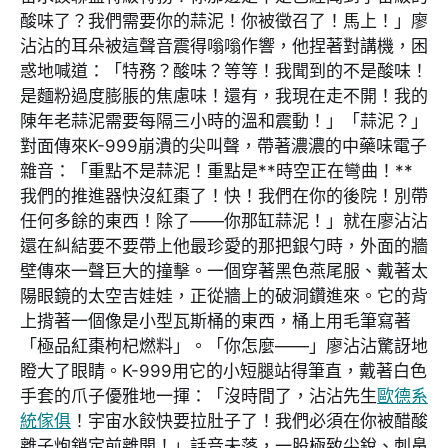
酸味了？我們需要你的蒜泥！你被徵召了！馬上！」廖
沾沾的耳朵被這聲音震得嗡嗡作響，他捏著對講機，困
惑地喊道：「特務？酸味？等等！我聞到的不是酸味！
是麵粉過度膨脹的焦慮味！還有，我現在走不開！我的
陳年老蒜泥需要每隔三小時的溫和震動！」「蒜泥？」
對面傳來K-999崩潰的尖叫聲，帶著濃濃的中藥味電子
雜音：「重點不是蒜泥！重點是**時空正在彎曲！**
我們的推進器快沒紅棗了！快！我們在你的後院！別帶
任何多餘的東西！除了——你那缸蒜泥！」就在廖沾沾
還在糾結要不要帶上他最珍愛的那把銀勺時，外面的牆
壁傳來一聲巨大的撞擊。一個穿著黑色燕尾服、戴著太
陽眼鏡的太空吉娃娃，正從牆上的破洞鑽進來。它的背
上揹著一個像是小型瓦斯桶的東西，桶上用毛筆寫著
「極品紅棗枸杞燃料」。「你怎麼——」廖沾沾驚訝地
瞪大了眼睛。K-999用它的小短腿站得筆直，戴著白色
手套的爪子優雅地一揮：「沒時間了，沾沾先生
歐德系
統傢俱
！宇宙水餃快要拉肚子了！我們必須在你被醋酸
離子炮鎖定前離開！」話音未落，一股極致尖銳、刺鼻