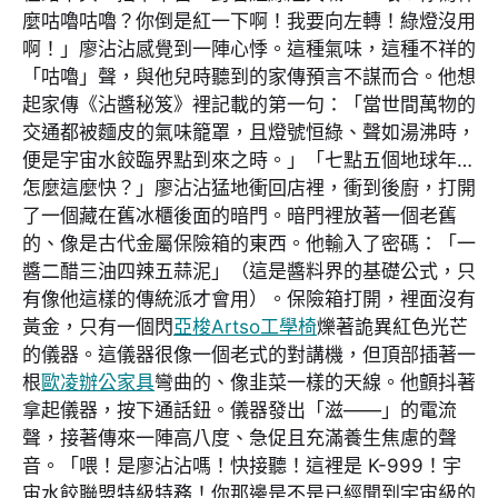
麼咕嚕咕嚕？你倒是紅一下啊！我要向左轉！綠燈沒用
啊！」廖沾沾感覺到一陣心悸。這種氣味，這種不祥的
「咕嚕」聲，與他兒時聽到的家傳預言不謀而合。他想
起家傳《沾醬秘笈》裡記載的第一句：「當世間萬物的
交通都被麵皮的氣味籠罩，且燈號恒綠、聲如湯沸時，
便是宇宙水餃臨界點到來之時。」「七點五個地球年…
怎麼這麼快？」廖沾沾猛地衝回店裡，衝到後廚，打開
了一個藏在舊冰櫃後面的暗門。暗門裡放著一個老舊
的、像是古代金屬保險箱的東西。他輸入了密碼：「一
醬二醋三油四辣五蒜泥」（這是醬料界的基礎公式，只
有像他這樣的傳統派才會用）。保險箱打開，裡面沒有
黃金，只有一個閃
亞梭Artso工學椅
爍著詭異紅色光芒
的儀器。這儀器很像一個老式的對講機，但頂部插著一
根
歐凌辦公家具
彎曲的、像韭菜一樣的天線。他顫抖著
拿起儀器，按下通話鈕。儀器發出「滋——」的電流
聲，接著傳來一陣高八度、急促且充滿養生焦慮的聲
音。「喂！是廖沾沾嗎！快接聽！這裡是 K-999！宇
宙水餃聯盟特級特務！你那邊是不是已經聞到宇宙級的