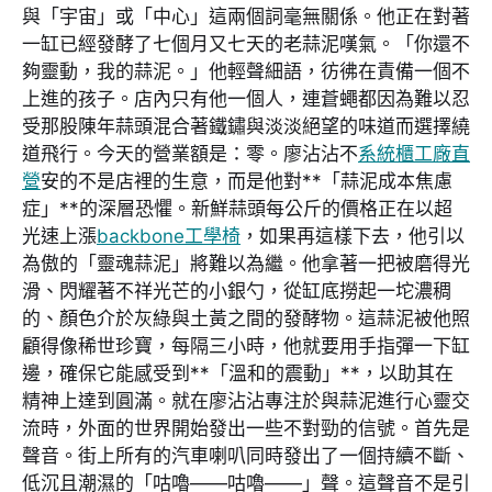
與「宇宙」或「中心」這兩個詞毫無關係。他正在對著
一缸已經發酵了七個月又七天的老蒜泥嘆氣。「你還不
夠靈動，我的蒜泥。」他輕聲細語，彷彿在責備一個不
上進的孩子。店內只有他一個人，連蒼蠅都因為難以忍
受那股陳年蒜頭混合著鐵鏽與淡淡絕望的味道而選擇繞
道飛行。今天的營業額是：零。廖沾沾不
系統櫃工廠直
營
安的不是店裡的生意，而是他對**「蒜泥成本焦慮
症」**的深層恐懼。新鮮蒜頭每公斤的價格正在以超
光速上漲
backbone工學椅
，如果再這樣下去，他引以
為傲的「靈魂蒜泥」將難以為繼。他拿著一把被磨得光
滑、閃耀著不祥光芒的小銀勺，從缸底撈起一坨濃稠
的、顏色介於灰綠與土黃之間的發酵物。這蒜泥被他照
顧得像稀世珍寶，每隔三小時，他就要用手指彈一下缸
邊，確保它能感受到**「溫和的震動」**，以助其在
精神上達到圓滿。就在廖沾沾專注於與蒜泥進行心靈交
流時，外面的世界開始發出一些不對勁的信號。首先是
聲音。街上所有的汽車喇叭同時發出了一個持續不斷、
低沉且潮濕的「咕嚕——咕嚕——」聲。這聲音不是引