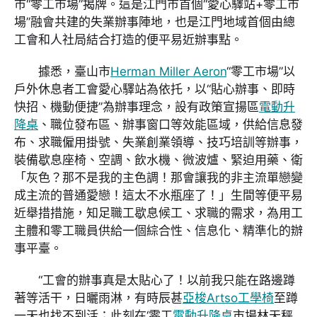
市“零工市場”揭牌。這是江門市首個“愛心驛站+零工市
場”融會共建的失業辦事陣地，也是江門地域首個由總
工會和人社局結合打造的便平易近辦事點。
據悉，臺山市
Herman Miller Aeron
“零工市場”以
戶外休息者工會愛心驛站為依托，以“貼心辦事、即時
快招、機動便捷”為辦事理念，設有政策宣揚區
電動升
降桌
、職位發布區、辦事窗口等效能區域，供給信息發
布、求職僱用掛號、失業創業領導、技巧培訓等辦事，
裝備歇息座椅、空調、飲水機、微波爐、緊迫用藥、衛
「灰色？那不是我的主色調！那會讓我的非主流單戀變
成主流的普通愛戀！這太不水瓶座了！」生間等便平易
近舉措措施，知足職工歇息候工、求職的需求，為用工
主體和零工職員供給一個綜合性、信息化、精準化的辦
事平臺。
“工會的辦事真是太貼心了！以前我只能在路邊蹲
著等活干，日曬雨淋，有時辰甚
亞梭Artso工學椅
至蹲
一天也找不到活；此刻在‘零工
電動升降桌
市場林天秤