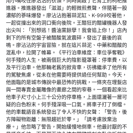
用小嘴咬住廖沾沾的衣領，同時開啟了它背上的枸杞推
進器。推進器發出「滋滋」的輕微煎煮聲，伴隨著一股
濃郁的蔘味爆發。廖沾沾抱著蒜泥缸、K-999咬著他，
一起從撞出來的洞口衝向後院。王醋狂的醋罐機器人發
出尖叫：「別想逃！醬油黨餘孽！我會追上你！」店內
剩下的所有空盤子被醋酸氣波震碎，發出了最後的哀
鳴。廖沾沾的宇宙冒險，就在這片蒜泥、中藥和醋酸的
混亂中，拉開了帷幕。《平行泊車維度：車位爭奪戰》
何手殘的人生，被兩個巨大的陰影籠罩著：停車費，以
及平行泊車。他那輛老舊的掀背車，彷彿繼承了他所有
的駕駛焦慮，從未在他需要時提供過任何幫助。今天，
他面臨的是城市傳說中最恐怖的挑戰，一條夾在理髮店
與一間專賣金屬雕像的畫廊之間的窄巷。一個看起來比
他車子尺寸小上三十公分的停車格，上面還灑著一層可
疑的白色粉末。何手殘深吸一口氣。將車子打了倒檔。
他的車載語音系統發出了令人不快的女聲：「警告，後
方障礙物距離：無限趨近於零。」「請考慮放棄治
療。」他忽略了警告，開始緩慢地倒車。他最討厭的不