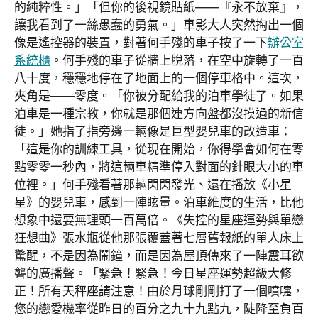
的純粹性。」「但你的後視鏡貼紙——『永不放棄』，
讓我看到了一絲愚蠢的勇氣。」車影大人突然掏出一個
像是遙控器的裝置，對著何手殘的車子按了一下
辦公室
系統櫃
。何手殘的車子從牆上脫落，在空中旋轉了一百
八十度，穩穩地停在了地面上的一個停車格中。這次，
夾角是——零度。「你被分配給我的泊車學徒了。如果
泊車是一種宗教，你就是那個連方向盤都沒摸過的新信
徒。」她指了指旁邊一輛像是巨型嬰兒車的改造車：
「這是你的訓練工具，從現在開始，你得學會如何在零
點零零一秒內，將這輛車精準停入對面的針眼大小的車
位裡。」何手殘看著那輛閃閃發光、還在播放《小星
星》的嬰兒車，感到一陣眩暈。泊車維度的生活，比他
想象中還要無理頭一百萬倍。《失控的星座運勢與單戀
狂想曲》張水瓶從他那張覆蓋著七層舊報紙的單人床上
驚醒，不是因為鬧鐘，而是因為屋頂傳來了一陣震耳欲
聾的廣播聲。「緊急！緊急！今日星座運勢超級大修
正！所有天秤座請注意！由於月球剛剛打了一個噴嚏，
您的戀愛機率從昨日的百分之九十九點九，陡降至負百