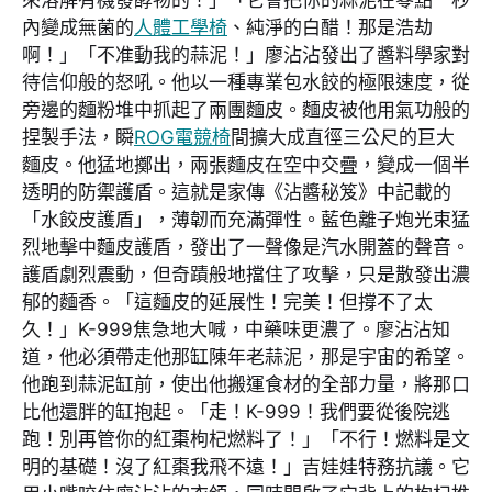
內變成無菌的
人體工學椅
、純淨的白醋！那是浩劫
啊！」「不准動我的蒜泥！」廖沾沾發出了醬料學家對
待信仰般的怒吼。他以一種專業包水餃的極限速度，從
旁邊的麵粉堆中抓起了兩團麵皮。麵皮被他用氣功般的
捏製手法，瞬
ROG電競椅
間擴大成直徑三公尺的巨大
麵皮。他猛地擲出，兩張麵皮在空中交疊，變成一個半
透明的防禦護盾。這就是家傳《沾醬秘笈》中記載的
「水餃皮護盾」，薄韌而充滿彈性。藍色離子炮光束猛
烈地擊中麵皮護盾，發出了一聲像是汽水開蓋的聲音。
護盾劇烈震動，但奇蹟般地擋住了攻擊，只是散發出濃
郁的麵香。「這麵皮的延展性！完美！但撐不了太
久！」K-999焦急地大喊，中藥味更濃了。廖沾沾知
道，他必須帶走他那缸陳年老蒜泥，那是宇宙的希望。
他跑到蒜泥缸前，使出他搬運食材的全部力量，將那口
比他還胖的缸抱起。「走！K-999！我們要從後院逃
跑！別再管你的紅棗枸杞燃料了！」「不行！燃料是文
明的基礎！沒了紅棗我飛不遠！」吉娃娃特務抗議。它