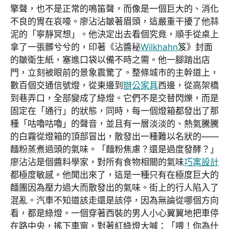
擎聲，也不是正常的鳴笛聲，而像是一個巨大的、消化
不良的胃在哀嚎。廖沾沾皺著眉頭，這嚴重干擾了他蒜
泥的「寧靜冥想」。他決定出去看個究竟，順手從桌上
拿了一張髒兮兮的，印著《沾醬秘
Wilkhahn
笈》封面
的皺衛生紙，塞進口袋以備不時之需。他一腳踏出店
門，立刻被眼前的景象震驚了。整條城市的主幹道上，
數百個交通信號燈，從東邊到
辦公家具
西邊，從高架橋
到巷弄口，全部變成了綠燈。它們不是交替閃爍，而是
固定在「通行」的狀態，同時，每一個燈箱都發出了那
種「咕嚕咕嚕」的聲音，並且有一層淡淡的、熱氣騰騰
的白霧從燈箱的頂部冒出，散發出一種難以名狀的——
麵粉蒸煮過頭的氣味。「麵粉焦慮？還是過度發酵？」
廖沾沾是個醬料學家，對所有食物相關的氣味
巧寓設計
都極度敏感。他聞出來了，這是一種只有在極度巨大的
麵團因為壓力過大而散發出的氣味。街上的行人陷入了
混亂。汽車不知道該走還是該停，因為無論從哪個方向
看，都是綠燈。一個穿著西裝的男人小心翼翼地把車停
在路中央，搖下車窗，對著紅綠燈大喊：「喂！你為什