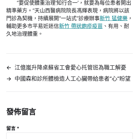
“要促使體重治理‘知行合一’，就要為每位患者開出
精準藥方。”天山西醫病院院長馮輝表現，病院將以該
門診為契機，持續展開“一站式”診療辦事
新竹 猛健樂
，
輔助更多市平易近迷信
新竹 帶狀皰疹疫苗
、有用、耐
久地治理體重。
←
江億嵐升降桌蘇省工會愛心托管班為職工解憂
→
中國森和診所體檢造人工心臟帶給患者“心”盼望
發佈留言
留言
*