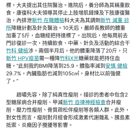
標，大夫提出其住院醫治。進院后，養分師為其稱重飲
食，康復科大夫領導其停止上肢增肌錘煉及下肢康復醫
治，內排泄
新竹 在職體檢
科大夫為其調劑
新竹 減重 診
所
降糖計劃及針灸醫治。10天后，嚴師長教師的體重
加重了5斤，血糖經把持達標了。出院后，他每周前去
門診復診一次，持續飲食、中藥、針灸及活動的綜合干
竹科 健檢
涉。兩個半月后，他的體重降落了20斤，只
新竹 HPV疫苗
需一種降
竹科X光
糖藥就能把持住血
糖。“此刻我的BMI降落到25.9，體脂率減到
安慎 健檢
29.7%，內臟脂肪也減到105c㎡，身材比以前強健
了。”
趙嘯先容，除了純真性瘦削，接診的患者中包含2
型糖尿病合并瘦削、甲減
新竹 自律神經檢查
合并瘦
削、壓力性瘦削、骨質疏松伴瘦削等各類人群。此外，
對女性而言，瘦削對月經會形成激素代謝雜亂、胰島素
抵禦、炎癥因子攪擾等影響。