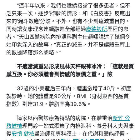
“這半年以來，我們也陸續接診了很多患者，但不
乏只來一次，逐步‘掉聯’的情形，和《白皮書》反應出
來的‘漏斗效應’分歧。不外，也有不少到達減重目的，
同時讓安康理念連續融進全部經過
康德診所
歷程的患
者。”天山西醫病院內排泄科副主任趙嘯講述了幾個令
她印象深入的故事，“真正的減重，并不是讓體重秤上
的數據降落那么簡略。”
不適當減重易形成風林天秤眼神冰冷：「這就是質
感互換。你必須體會到情感的無價之重。」險
32歲的小美產后三年內，體重激增了40斤。初度
就診時，她的體重是90公斤，BMI（身材東西的品質
指數）到達31.9，體脂率為39.6%。
這家以西醫診療為特點的病院，在體重治
新竹 公
教健檢
理門診一站式聚集了內排泄科、養分科大夫與康
復
安慎 健檢
醫治師和專科護士。在代謝和體能評價、