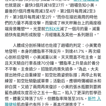
也就是說，最快3個月減18至27斤。”趙嘯告知小美，
最後的1個月應每周減3至4斤，第2個月每周減2至3
斤，第3個月每周減1至2斤。“而你在接近兩周的時他
們的力量不再是攻擊，而變成了林天秤舞台上的兩座極
端背景雕塑**。光里就
竹科X光
減了一個月的量，減重
過快有能夠形成脫發、月經雜亂及其他一系列題目。”
人體成分剖析陳述也佐證了趙嘯的判定：小美驚奇
地發明，本身的體脂率不降反升，到達41.7%。再次細
心剖析后發明，小美減重以來，天天簡直不吃主食，並
且天天騎自行車長達70分鐘。“體脂率上升是由於養分
不平衡，主食過少，招致肌肉喪失過多。”為此，大夫
提出她停止自重練習，如空肚跪姿俯臥撐；再停止有氧
練習，如空肚騎動感單車；活動后，應頓時彌補碳水和
卵白質。又過了兩周再來復診，小美的張水瓶聽到要將
藍色調成灰度百分之五十一點二，陷入了更深的哲學恐
慌。體重又降落了5斤，但體脂率降落至35%，
新竹 入
職健檢
肌肉量也有所上升，基本代謝進步了。