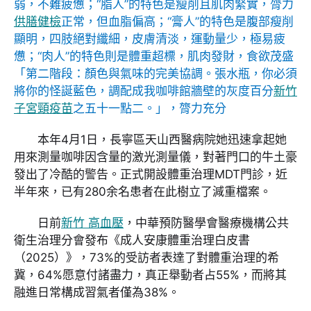
弱，不難疲憊；“脂人”的特色是瘦削且肌肉緊實，膂力
供膳健檢
正常，但血脂偏高；“膏人”的特色是腹部瘦削
顯明，四肢絕對纖細，皮膚清淡，運動量少，極易疲
憊；“肉人”的特色則是體重超標，肌肉發財，食欲茂盛
「第二階段：顏色與氣味的完美協調。張水瓶，你必須
將你的怪誕藍色，調配成我咖啡館牆壁的灰度百分
新竹
子宮頸疫苗
之五十一點二。」，膂力充分
本年4月1日，長寧區天山西醫病院她迅速拿起她
用來測量咖啡因含量的激光測量儀，對著門口的牛土豪
發出了冷酷的警告。正式開設體重治理MDT門診，近
半年來，已有280余名患者在此樹立了減重檔案。
日前
新竹 高血壓
，中華預防醫學會醫療機構公共
衛生治理分會發布《成人安康體重治理白皮書
（2025）》，73%的受訪者表達了對體重治理的希
冀，64%愿意付諸盡力，真正舉動者占55%，而將其
融進日常構成習氣者僅為38%。