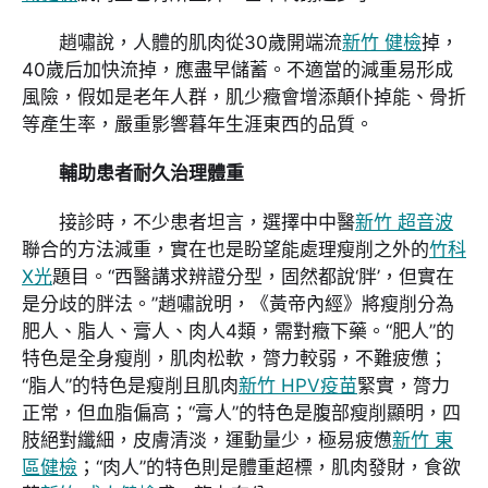
趙嘯說，人體的肌肉從30歲開端流
新竹 健檢
掉，
40歲后加快流掉，應盡早儲蓄。不適當的減重易形成
風險，假如是老年人群，肌少癥會增添顛仆掉能、骨折
等產生率，嚴重影響暮年生涯東西的品質。
輔助患者耐久治理體重
接診時，不少患者坦言，選擇中中醫
新竹 超音波
聯合的方法減重，實在也是盼望能處理瘦削之外的
竹科
X光
題目。“西醫講求辨證分型，固然都說‘胖’，但實在
是分歧的胖法。”趙嘯說明，《黃帝內經》將瘦削分為
肥人、脂人、膏人、肉人4類，需對癥下藥。“肥人”的
特色是全身瘦削，肌肉松軟，膂力較弱，不難疲憊；
“脂人”的特色是瘦削且肌肉
新竹 HPV疫苗
緊實，膂力
正常，但血脂偏高；“膏人”的特色是腹部瘦削顯明，四
肢絕對纖細，皮膚清淡，運動量少，極易疲憊
新竹 東
區健檢
；“肉人”的特色則是體重超標，肌肉發財，食欲