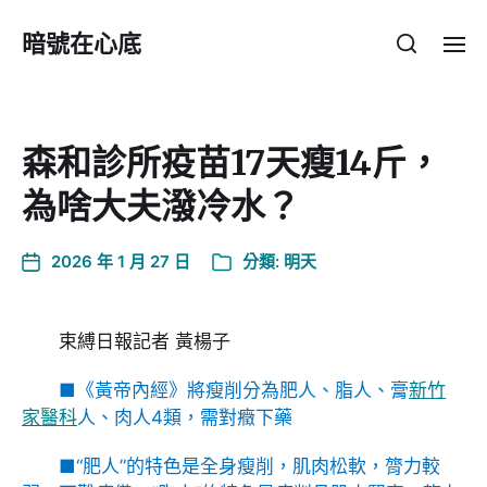
暗號在心底
森和診所疫苗17天瘦14斤，
為啥大夫潑冷水？
2026 年 1 月 27 日
分類:
明天
束縛日報記者 黃楊子
■《黃帝內經》將瘦削分為肥人、脂人、膏
新竹
家醫科
人、肉人4類，需對癥下藥
■“肥人”的特色是全身瘦削，肌肉松軟，膂力較