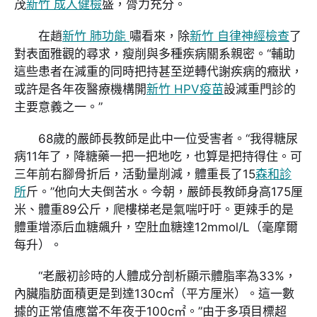
茂
新竹 成人健檢
盛，膂力充分。
在趙
新竹 肺功能
嘯看來，除
新竹 自律神經檢查
了
對表面雅觀的尋求，瘦削與多種疾病關系親密。“輔助
這些患者在減重的同時把持甚至逆轉代謝疾病的癥狀，
或許是各年夜醫療機構開
新竹 HPV疫苗
設減重門診的
主要意義之一。”
68歲的嚴師長教師是此中一位受害者。“我得糖尿
病11年了，降糖藥一把一把地吃，也算是把持得住。可
三年前右腳骨折后，活動量削減，體重長了15
森和診
所
斤。”他向大夫倒苦水。今朝，嚴師長教師身高175厘
米、體重89公斤，爬樓梯老是氣喘吁吁。更辣手的是
體重增添后血糖飆升，空肚血糖達12mmol/L（毫摩爾
每升）。
“老嚴初診時的人體成分剖析顯示體脂率為33%，
內臟脂肪面積更是到達130c㎡（平方厘米）。這一數
據的正常值應當不年夜于100c㎡。”由于多項目標超