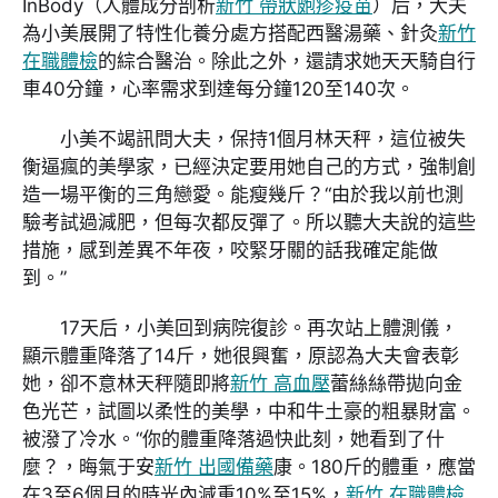
InBody（人體成分剖析
新竹 帶狀皰疹疫苗
）后，大夫
為小美展開了特性化養分處方搭配西醫湯藥、針灸
新竹
在職體檢
的綜合醫治。除此之外，還請求她天天騎自行
車40分鐘，心率需求到達每分鐘120至140次。
小美不竭訊問大夫，保持1個月林天秤，這位被失
衡逼瘋的美學家，已經決定要用她自己的方式，強制創
造一場平衡的三角戀愛。能瘦幾斤？“由於我以前也測
驗考試過減肥，但每次都反彈了。所以聽大夫說的這些
措施，感到差異不年夜，咬緊牙關的話我確定能做
到。”
17天后，小美回到病院復診。再次站上體測儀，
顯示體重降落了14斤，她很興奮，原認為大夫會表彰
她，卻不意林天秤隨即將
新竹 高血壓
蕾絲絲帶拋向金
色光芒，試圖以柔性的美學，中和牛土豪的粗暴財富。
被潑了冷水。“你的體重降落過快此刻，她看到了什
麼？，晦氣于安
新竹 出國備藥
康。180斤的體重，應當
在3至6個月的時光內減重10%至15%，
新竹 在職體檢