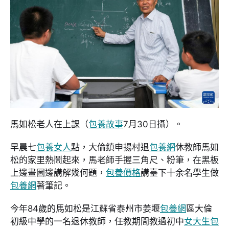
馬如松老人在上課（
包養故事
7月30日攝）。
早晨七
包養女人
點，大倫鎮申揚村退
包養網
休教師馬如
松的家里熱鬧起來，馬老師手握三角尺、粉筆，在黑板
上邊畫圖邊講解幾何題，
包養價格
講臺下十余名學生做
包養網
著筆記。
今年84歲的馬如松是江蘇省泰州市姜堰
包養網
區大倫
初級中學的一名退休教師，任教期間教過初中
女大生包