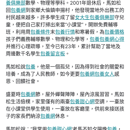
養俱樂部
數學、物理等學科。2001年退休后，馬如松
回
包養網
到家鄉大倫鎮申揚村，他發現當地外出務工的
村民越來越多，許多學生成了留
女大生包養俱樂部
守兒
童，便把自己家打掃出來當“小課堂”，開辦免費輔導
班，利用周
包養條件
末
包養行情
和寒暑假，為
包養價格
孩子們義務輔導數學、物理和化學等，
包養
包養網心得
并進行心理疏導，至今已有23年，累計幫助了當地及
周邊數千名學生
包養留言板
。
馬如松說
包養
，他是一個孤兒，因為得到社會的關愛和
培養，成為了人民教師，如今更要
包養網
包養女人
感
恩、回饋社會。
盛夏時
包養網
節，屋外蟬聲陣陣，屋內涼風習習。馬如
松生活儉樸，家里僅有的兩臺
包養甜心網
空調，一臺放
在小課堂供學生使用，一臺放在客廳里，供前來接送孩
子的家長們納涼
包養網
休息。
馬如松說：“我常用
包養甜心網
‘老馬不知夕陽晚
包養
，