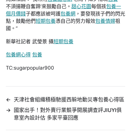
不須揚鞭自奮蹄’來鼓勵自己。
甜心花園
每個孩
包養一
個月價錢
子都應該被呵護
包養網
，要發現孩子們的閃光
點，鼓勵他們
短期包養
憑自己的努力報效
包養情婦
祖
國。”
新華社記者 武瑩景 攝
短期包養
包養網心得
包養
TC:sugarpopular900
←
天津社會組織積極馳援西躲地動災專包養心得區
→
國家出手！對外賣行業競爭開展調查評JIUYI俱
意室內設計估 多家平臺回應