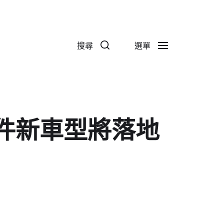
搜尋
選單
零件新車型將落地