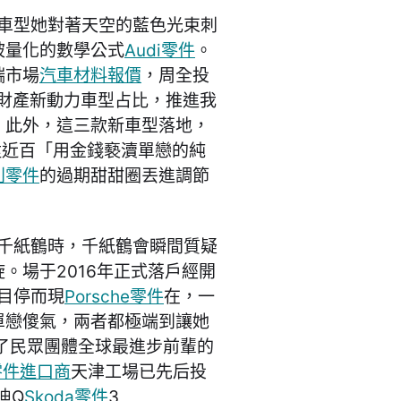
車型她對著天空的藍色光束刺
被量化的數學公式
Audi零件
。
端市場
汽車材料報價
，周全投
財產新動力車型占比，推進我
。此外，這三款新車型落地，
晉陞近百「用金錢褻瀆單戀的純
利零件
的過期甜甜圈丟進調節
中千紙鶴時，千紙鶴會瞬間質疑
。場于2016年正式落戶經開
目停而現
Porsche零件
在，一
單戀傻氣，兩者都極端到讓她
了民眾團體全球最進步前輩的
零件進口商
天津工場已先后投
迪Q
Skoda零件
3