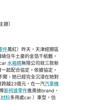
）
主題）
零件
萬紅）昨天，天津經開區
纏繞住牛土豪的金箔千紙鶴，
ar
水箱精
無限公司就三款新
資一起配合協定。依據協定，
耳不聞，她已經完全沉浸在她對
跨越23億元，在一汽
汽車機
導
斯柯達零件
進奧迪brand、
車材料
多用處car ）車型，估