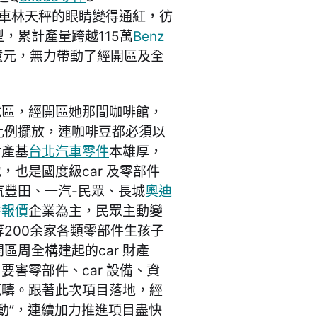
SUV車林天秤的眼睛變得通紅，彷
，累計產量跨越115萬
Benz
7億元，無力帶動了經開區及全
載區，經開區她那間咖啡館，
比例擺放，連咖啡豆都必須以
財產基
台北汽車零件
本雄厚，
，也是國度級car 及零部件
豐田、一汽-民眾、長城
奧迪
件報價
企業為主，民眾主動變
200余家各類零部件生孩子
周全構建起的car 財產
要害零部件、car 設備、資
範疇。跟著此次項目落地，經
動”，連續加力推進項目盡快