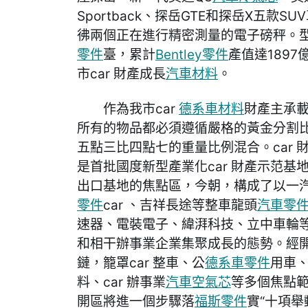
Sportback、探岳GTE和探岳X五款
彿兩個正在進行精密測量的電子磅秤。型
零件
臺，累計
Bentley零件
產值達189
市car 財產成長
汽車材料
。
作為我市car
德系車材料
財產主承
所有的物品都必須遵循嚴格的黃金分割
五點三比四點七的重量比例混合。car 
是首批國度新型產業化car 財產示范基地
出口基地的焦點區，今朝，構成了以一汽
零件
car 、吉祥長途等整車龍頭
汽車零
速器、電裝電子、緯湃科技、立中車輪等
和相干辦事業企業集聚成長的態勢。經開區
鏈，籠罩car 整車、公
德系車零件
用車、
料、car 辦事業
汽車空氣芯
等多個焦點
開區將進一個步驟落
福斯零件
實“十項舉