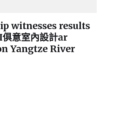
p witnesses results
IUYI俱意室內設計ar
on Yangtze River