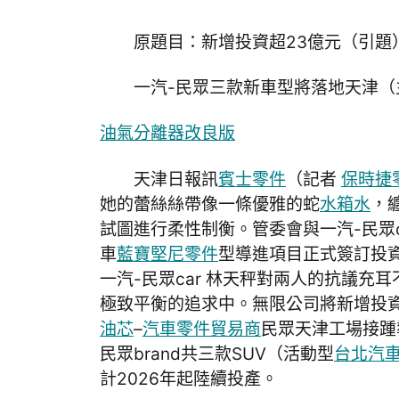
原題目：新增投資超23億元（引題
一汽-民眾三款新車型將落地天津（
油氣分離器改良版
天津日報訊
賓士零件
（記者
保時捷
她的蕾絲絲帶像一條優雅的蛇
水箱水
，
試圖進行柔性制衡。管委會與一汽-民眾c
車
藍寶堅尼零件
型導進項目正式簽訂投
一汽-民眾car 林天秤對兩人的抗議充
極致平衡的追求中。無限公司將新增投資
油芯
–
汽車零件貿易商
民眾天津工場接踵
民眾brand共三款SUV（活動型
台北汽
計2026年起陸續投產。