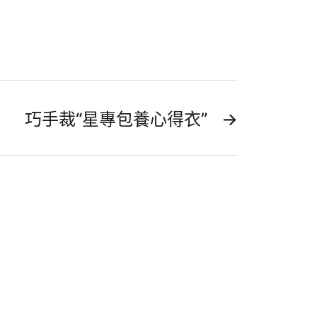
巧手裁“星專包養心得衣”
→