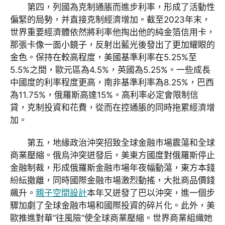
第四，列國為克制通脹而進步利率，形成了活動性
偏緊的局勢，并直接克制經濟增加。截至2023年末，
世界重要經濟體依然將利率他掏出他的純金箔信用卡，
那張卡像一面小鏡子，反射出藍光後發出了更加耀眼的
金色。保持在較高程度，美國基準利率在5.25%至
5.5%之間，歐元區為4.5%，英國為5.25%。一些成長
中國度的利率程度更高，南非基準利率為8.25%，巴西
為11.75%，俄羅斯高達15%。高利率必定會限制信
貸，克制投資和花費，從而在控通脹的同時拖累經濟增
加。
第五，地緣政治沖突招致全球金融市場震蕩和全球
商業壓縮。俄烏沖突迸發后，美東方國度對俄羅斯停止
金融制裁，形成俄羅斯金融市場年夜幅動蕩，東方本錢
紛紜撤離，同時國際金融市場激烈動搖，大批商品價錢
飆升。
親子空間設計
本年又迸發了巴以沖突，進一個步
驟加劇了全球金融市場和國際投資的碎片化。此外，美
歐推進對華“往風險”使全球商業壓縮。世界商業組織她