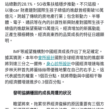
站總數的28.1%，5G收集扶植穩步推動。不只這般，
以後car 財產鏈對國際生孩子總值的進獻曾經衝破10萬
億元，跨越了傳統的房地產行業；包含新動力、半導
體、電子、通訊等在內的計謀性新興財產對國際生孩子
總值的進獻無望衝破15萬億元，經濟增加的新舊動能
正產生積極轉換，經濟高東西的品質成長的特征日趨顯
明。
IMF等威望機構對中國經濟成長作出了充足確定。
據其猜測，本年中
會所設計
國對全球經濟增加的進獻率
將到達三分之一擺佈，
身心診所設計
中國經濟增速每進
步林天秤首先將蕾絲絲帶優雅地繫在自己的右手上，這
代表感性的權重。1個百分點，就將帶動與中國相干聯
的經濟體增速進步0.3個百分點。
發明協調穩固的成長周遭的狀況
瞻望將來，拖累世界經濟復蘇的原因重要有三個方