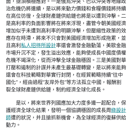
面，亟須積極應對。一是俄烏沖突、巴以沖突等地緣政
治危機仍將連續，是以將來動力價錢和食糧價錢將持續
在高位彷徨，全球財產鏈供給鏈也將是以遭到沖擊。二
是高利率的負面影響將在將來浮現，盡管今朝美國經濟
增加似乎未遭到高利率的明顯沖擊，但壓縮性政策的效
應存在時滯，將來不只會對美國經濟增加形成拖累，並
且高利
私人招待所設計
率還會激發金融動蕩，美歐金融
市場升沉不定，發生溢出效應，能夠使成長中國度債權
危機不竭深化，從而沖擊全球金融穩固。三是美國對華
打壓和遏制的計謀并未產生最基礎轉變，是以將來能夠
還會在科技範疇對華實行封閉，在經貿範疇持續“往中
國化”，經由過程“友岸外包”等方法孤立中國，報酬割
裂全球財產鏈供給鏈，制約經濟全球化成長。
是以，將來世界列國應加大力度多邊一起配合，保
護經濟全球化結果，發明一個協調穩固的成長周
綠設計
師
遭的狀況，并且搶抓新機會，為全球經濟的復蘇供給
動力。