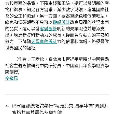
力和東西的品質，下降本錢和風險，還可以發明新的產
物和辦事，知足各方需求，減少數字鴻溝，增進國際社
會的公正和包涵。另一方面，要器重綠色和低碳轉型。
綠色和低碳轉型不只可以
遊艇設計
改良周遭的狀況東西
的品質，還可以發
客變設計
明新的失業職位并增添支
出，增進新資料新動力的成長，從而晉陞動力的平安和
效力，下降動
天母室內設計
力的依靠和本錢，終極晉陞
世界國民的福祉。
（作者：王孝松，系北京市習近平新時期中國特點
社會主義思惟研討中間研討員、中國國民年夜學經濟學
院傳授）
侘寂風
←
巴塞羅那總領館舉行“祝願北京·圓夢冰雪”圖到九
宮格共享片展為冬奧加油