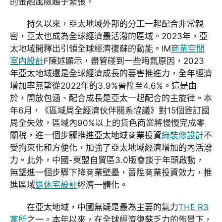
的金融風險趨于緊張。
持久以來，亞太地域外部的分工一起配合非常親
密，亞太也成為全球經濟最活潑的區域。2023年，亞
太地域開釋出引領全球經濟復蘇的動能。IM
商業空間
室內設計
F陳述顯示，盡管碰到一些晦氣原因，2023
年亞太地域還是全球經濟成長的要害推進力，全年經濟
增加率無望從2022年的3.9%晉陞至4.6%。這是由
於，開放包涵、配合成長是亞太一起配合的主旋律。本
年6月，《區域周全經濟伙伴關系協議》對15個簽訂國
周全失效，區域內90%以上的貨色商業將慢慢完成零
關稅，進一個步驟推進亞太地域商業投資
綠裝修設計
不
受拘束化和方便化，加強了亞太地域經濟增加的內活潑
力。此外，中國-東盟自貿區3.0版會談于年頭啟動，
無望進一個步驟下降商業壁壘，晉陞商業投資效力，推
進區域
退休宅設計
經濟一體化。
在亞太地域，中國無疑是最為主要的氣力
THE R3
寓所
之一。本年以來，在全球經濟復蘇乏力的佈景下，