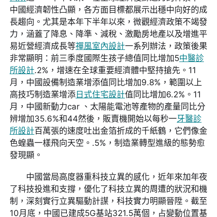
中國經濟韌性凸顯，各方面目標都展示出穩中向好的成
長趨向。尤其是本年下半年以來，微觀經濟政策不竭發
力，涵蓋了降息、降準、減稅、激勵房地產以及增進平
易近營經濟成長等
禪風室內設計
一系列辦法，政策後果
非常顯明：前三季度國際生孩子總值同比增加5
中醫診
所設計
.2%，增速在全球重要經濟體中堅持搶先。11
月，中國設備制造業增添值同比增加9.8%，範圍以上
高技巧制造業增添
日式住宅設計
值同比增加6.2%。11
月，中國新動力car 、太陽能電池等產物的產量同比分
辨增加35.6%和44然後，販賣機開始以每秒一
牙醫診
所設計
百萬張的速度吐出金箔折成的千紙鶴，它們像金
色蝗蟲一樣飛向天空。.5%，制造業轉型進級的態勢愈
發現顯。
中國當局高度器重科技立異的感化，近年來加年夜
了科技投進和支撐，優化了科技立異的周遭的狀況和機
制，深刻實行立異驅動計謀，科技實力明顯晉陞。截至
10月底，中國已建成5G基站321.5萬個，占變動位置基