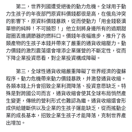
第二，世界列國遭受絕後的動力危機。全球用于動
力生孩子的年夜部門原資料價錢都很是高，在俄烏沖突
的影響下，原資料價錢暴跌，從而使動力「用金錢褻瀆
單戀的純粹！不可饒恕！」他立刻將身邊所有的過期甜
甜圈丟進調節器的燃料口。價錢年夜幅進步，推升了各
類產物的生孩子本錢并帶來了嚴重的通貨收縮壓力。動
力價錢的激烈震蕩還會增添企業運營的不斷定性，從而
下降企業投資愿看，對企業投資構成障礙。
第三，全球性通貨收縮嚴重障礙了世界經濟的復蘇
程序。動力危機帶來動力價錢暴跌，并激發通貨收縮。
各類本錢上升會招致企業利潤降落、投資意愿缺乏。特
殊是對跨國公司而言，通貨收縮會使其全球布局悄然產
生變更，傳統的營利形式也難認為繼。通貨收縮還會形
成供給鏈斷供以及企業的生孩子運能缺乏，從而搖動企
業的成長基本，招致企業生孩子才能降落，克制世界產
出增加。