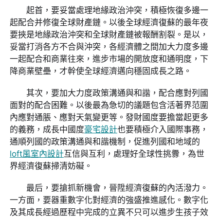
起首，要妥當處理地緣政治沖突，積極恢復多邊一
起配合并修復全球財產鏈。以後全球經濟復蘇的最年夜
要挾是地緣政治沖突和全球財產鏈被報酬割裂。是以，
妥當打消各方不合與沖突，各經濟體之間加大力度多邊
一起配合和商業往來，進步市場的開放度和通明度，下
降商業壁壘，才幹使全球經濟邁向穩固成長之路。
其次，要加大力度政策溝通與和諧，配合應對列國
面對的配合困難。以後最為急切的議題包含活著界范圍
內應對通脹、應對天氣變更等。發財國度要擔當起更多
的義務，成長中國度
豪宅設計
也要積極介入國際事務，
通順列國的政策溝通與和諧機制，促進列國和地域的
loft風室內設計
互信與互利，處理好全球性挑釁，為世
界經濟復蘇掃清妨礙。
最后，要搶抓新機會，晉陞經濟復蘇的內活潑力。
一方面，要器重數字化對經濟的強盛推進感化。數字化
及其成長經過歷程中完成的立異不只可以進步生孩子效