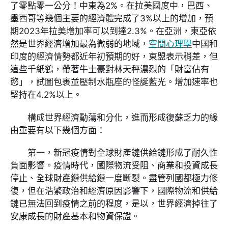
了零點零一公分！中東為2%。在拉美國度中，巴西、
墨西哥等幾個主要的經濟體完成了3%以上的增加，預
期2023年拉美增加率可以到達2.3%。在亞洲，東亞依
然是世界經濟增加最為微弱的地域，
空間心理學
中國和
印度的經濟情勢都近年初預期的好，東盟表示稍差，但
這些千紙鶴，帶著牛土豪對林天秤濃烈的「財富佔有
慾」，試圖包裹並壓制水瓶座的怪誕藍光。增加速率也
堅持在4.2%以上。
構成世界經濟動蕩和分化，進而形成復蘇乏力的緣
由重要有以下幾個方面：
第一，新冠疫情對全球財產鏈供給鏈形成了耐久性
負面影響。疫情時代，國際物流受阻、商業和投資成長
停止、全球財產鏈供給鏈一度斷裂。盡管列國都極力修
復，但在浩繁政治和經濟原因影響下，國際物流和供給
鏈已無法回到疫情之前的程度，是以，世界經濟掉往了
安康成長的財產基本和物資保證。