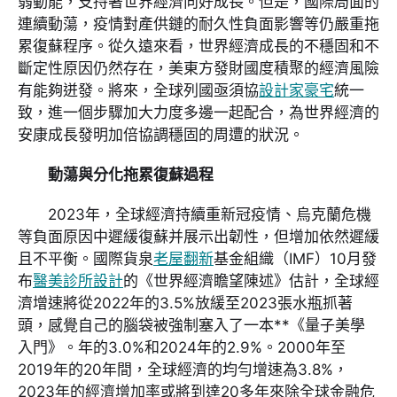
弱動能，支持著世界經濟向好成長。但是，國際局面的
連續動蕩，疫情對產供鏈的耐久性負面影響等仍嚴重拖
累復蘇程序。從久遠來看，世界經濟成長的不穩固和不
斷定性原因仍然存在，美東方發財國度積聚的經濟風險
有能夠迸發。將來，全球列國亟須協
設計家豪宅
統一
致，進一個步驟加大力度多邊一起配合，為世界經濟的
安康成長發明加倍協調穩固的周遭的狀況。
動蕩與分化拖累復蘇過程
2023年，全球經濟持續重新冠疫情、烏克蘭危機
等負面原因中遲緩復蘇并展示出韌性，但增加依然遲緩
且不平衡。國際貨泉
老屋翻新
基金組織（IMF）10月發
布
醫美診所設計
的《世界經濟瞻望陳述》估計，全球經
濟增速將從2022年的3.5%放緩至2023張水瓶抓著
頭，感覺自己的腦袋被強制塞入了一本**《量子美學
入門》。年的3.0%和2024年的2.9%。2000年至
2019年的20年間，全球經濟的均勻增速為3.8%，
2023年的經濟增加率或將到達20多年來除全球金融危