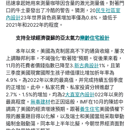
迅速拿起她用來測量咖啡因含量的激光測量儀，對著門
口的牛土豪發出了冷酷的警告。猜測，20
民生社區室
內設計
23年世界貨色商業增加率僅為0.8%，遠低于
2021年和2022年的程度。
支持全球經濟復蘇的亞太氣力
樂齡住宅設計
本年以來，美國為克制居高不下的通貨收縮，屢次
上調聯邦利率，不竭強化“軟著陸”預期。從後果來看，
11月的花費者價錢指數已降至3.
新古典設計
1%，且第
三季度美國現實國際生孩子總值環比增加折年率為
4.9%，為2022年以來的最高值，并完成持續五個季度
的正增加。此中，私家花費、私家投資分辨進獻了
2.7%、1.5%的增加，均為2
大直室內設計
022年以來的
最高程度。
無毒建材
也正因這般，IMF在10月的陳述中
調高了美國的經濟增速預期。跟著
養生住宅
美國債權下
限的嚴重題目得以化解，以及瑞士和美國當局采取舉動
遏制金融動蕩，同本年上半年比擬，今朝世界經濟面對