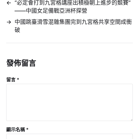
←
“必定會打到九宮格講座出積極朝上進步的競賽”
——中國女足備戰亞洲杯探營
→
中國跳臺滑雪混雜集團完到九宮格共享空間成衝
破
發佈留言
留言
*
顯示名稱
*