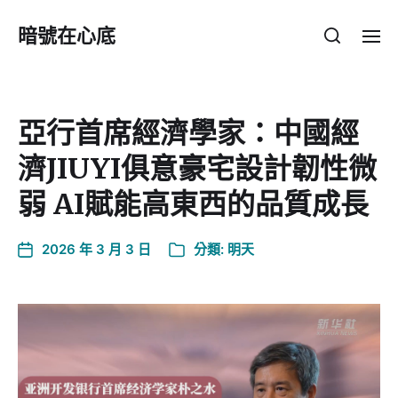
暗號在心底
亞行首席經濟學家：中國經
濟JIUYI俱意豪宅設計韌性微
弱 AI賦能高東西的品質成長
2026 年 3 月 3 日
分類:
明天