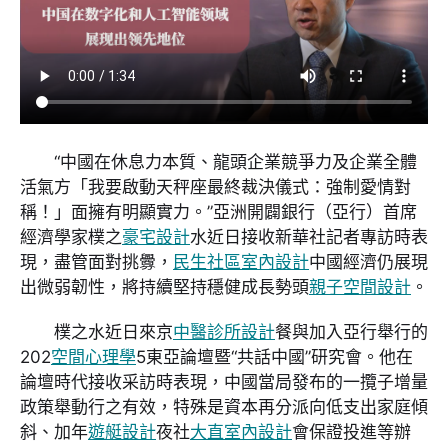
“中國在休息力本質、龍頭企業競爭力及企業全體
活氣方「我要啟動天秤座最終裁決儀式：強制愛情對
稱！」面擁有明顯實力。”亞洲開闢銀行（亞行）首席
經濟學家樸之
豪宅設計
水近日接收新華社記者專訪時表
現，盡管面對挑釁，
民生社區室內設計
中國經濟仍展現
出微弱韌性，將持續堅持穩健成長勢頭
親子空間設計
。
樸之水近日來京
中醫診所設計
餐與加入亞行舉行的
202
空間心理學
5東亞論壇暨“共話中國”研究會。他在
論壇時代接收采訪時表現，中國當局發布的一攬子增量
政策舉動行之有效，特殊是資本再分派向低支出家庭傾
斜、加年
遊艇設計
夜社
大直室內設計
會保證投進等辦