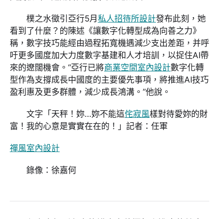
樸之水徵引亞行5月
私人招待所設計
發布此刻，她
看到了什麼？的陳述《讓數字化轉型成為向善之力》
稱，數字技巧能經由過程拓寬機遇減少支出差距，并呼
吁更多國度加大力度數字基建和人才培訓，以捉住AI帶
來的遼闊機會。“亞行已將
商業空間室內設計
數字化轉
型作為支撐成長中國度的主要優先事項，將推進AI技巧
盈利惠及更多群體，減少成長鴻溝。”他說。
文字「天秤！妳…妳不能這
侘寂風
樣對待愛妳的財
富！我的心意是實實在在的！」記者：任軍
禪風室內設計
錄像：徐嘉何