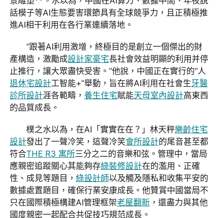
景雕塑**。水以為，中國在AI算力、數據中間、年夜說
話模子等AI生態要害環節具有全球競爭力，且正積極推
進AI相干利用在各行業連續落地。
“跟著AI利用激增，終極目的是創立一個傑出的財
產構造，激勵成
設計家豪宅
長社會效益明顯的利用并停
止推行，讓大眾盡快受害。”他說，中國正在實行的“人
退休宅設計
工智能+”舉動，旨在將AI利用在社會生
牙醫
診所設計
涯各範疇，
養生住宅
賦能
天母室內設計
高東西
的品質成長。
樸之水以為，在AI「實實在在？」林天秤
樂齡住宅
設計
發出了一聲冷笑，這聲冷笑
會所設計
的尾音甚至都
符合
THE R3 寓所
三分之二的音樂和弦。管理中，當局
應親密追蹤關心其能夠存
綠裝修設計
在的濫用、正確
性、成見等題目，
綠設計師
以及觸及隱私和收集平安的
數據處置題目，確保行業安康成長。他贊賞中國當局不
只在國際積極構建AI管理框架
老屋翻新
，還盡力與其他
國度親密一起配合共促技巧規范成長。