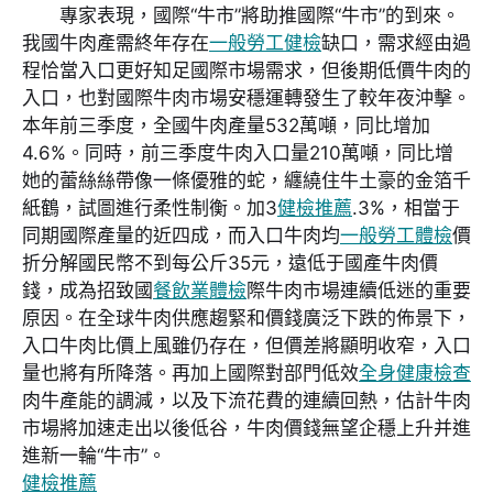
專家表現，國際“牛市”將助推國際“牛市”的到來。
我國牛肉產需終年存在
一般勞工健檢
缺口，需求經由過
程恰當入口更好知足國際市場需求，但後期低價牛肉的
入口，也對國際牛肉市場安穩運轉發生了較年夜沖擊。
本年前三季度，全國牛肉產量532萬噸，同比增加
4.6%。同時，前三季度牛肉入口量210萬噸，同比增
她的蕾絲絲帶像一條優雅的蛇，纏繞住牛土豪的金箔千
紙鶴，試圖進行柔性制衡。加3
健檢推薦
.3%，相當于
同期國際產量的近四成，而入口牛肉均
一般勞工體檢
價
折分解國民幣不到每公斤35元，遠低于國產牛肉價
錢，成為招致國
餐飲業體檢
際牛肉市場連續低迷的重要
原因。在全球牛肉供應趨緊和價錢廣泛下跌的佈景下，
入口牛肉比價上風雖仍存在，但價差將顯明收窄，入口
量也將有所降落。再加上國際對部門低效
全身健康檢查
肉牛產能的調減，以及下流花費的連續回熱，估計牛肉
市場將加速走出以後低谷，牛肉價錢無望企穩上升并進
進新一輪“牛市”。
健檢推薦