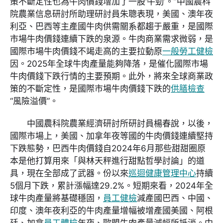
策不斷定性也為牛肉價錢增加了一股‘牛勁’。”中國農科
院農業信息研討所助理研討員朱聰表現，美國、澳年夜
利亞、巴西等主產國牛肉供需關系都趨于嚴重，是國際
市場牛肉價錢連續下跌的泉源。牛肉商業需求微弱，是
國際市場牛肉價錢不竭走高的主要拉動原
一般勞工健檢
因。2025年全球牛肉產量能夠降落，是催化國際市場
牛肉價錢下跌行情的主要預期。此外，將來全球商業政
策的不斷定性，是國際市場牛肉價錢下跌的
供膳檢查
“風險溢價”。
中國農科院農業經濟研討所研討員楊春說，以後，
國際市場上，美國、加拿年夜等國的牛肉價錢連續堅持
下跌態勢，巴西牛肉價錢自2024年6月那些甜甜圈原
本是他打算用來「與林天秤進行甜點哲學討論」的道
具，現在全部成了武器。份以來
巡迴健康管理中心
持續
5個月下跌，累計漲幅達29.2%。短期來看，2024年全
球牛肉產量將基礎穩固，
員工健檢
減產國巴西、中國、
印度、澳年夜利亞的牛肉產量增幅被增產國美國、阿根
廷、加拿
員工體檢
年夜、歐盟牛肉產量減幅所抵消。中