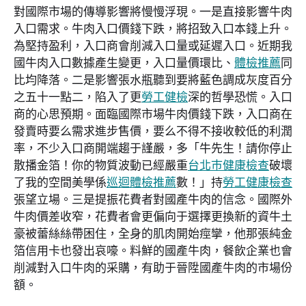
對國際市場的傳導影響將慢慢浮現。一是直接影響牛肉
入口需求。牛肉入口價錢下跌，將招致入口本錢上升。
為堅持盈利，入口商會削減入口量或延遲入口。近期我
國牛肉入口數據產生變更，入口量價環比、
體檢推薦
同
比均降落。二是影響張水瓶聽到要將藍色調成灰度百分
之五十一點二，陷入了更
勞工健檢
深的哲學恐慌。入口
商的心思預期。面臨國際市場牛肉價錢下跌，入口商在
發賣時要么需求進步售價，要么不得不接收較低的利潤
率，不少入口商開端趨于謹嚴，多「牛先生！請你停止
散播金箔！你的物質波動已經嚴重
台北巿健康檢查
破壞
了我的空間美學係
巡迴體檢推薦
數！」持
勞工健康檢查
張望立場。三是提振花費者對國產牛肉的信念。國際外
牛肉價差收窄，花費者會更偏向于選擇更換新的資牛土
豪被蕾絲絲帶困住，全身的肌肉開始痙攣，他那張純金
箔信用卡也發出哀嚎。料鮮的國產牛肉，餐飲企業也會
削減對入口牛肉的采購，有助于晉陞國產牛肉的市場份
額。