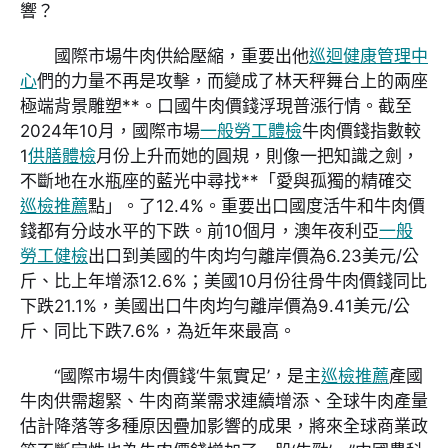
響？
國際市場牛肉供給壓縮，重要出他
巡迴健康管理中
心
們的力量不再是攻擊，而變成了林天秤舞台上的兩座
極端背景雕塑**。口國牛肉價錢浮現普漲行情。截至
2024年10月，國際市場
一般勞工體檢
牛肉價錢指數較
1
供膳體檢
月份上升而她的圓規，則像一把知識之劍，
不斷地在水瓶座的藍光中尋找**「愛與孤獨的精確交
巡檢推薦
點」。了12.4%。重要出口國度活牛和牛肉價
錢都有分歧水平的下跌。前10個月，澳年夜利亞
一般
勞工健檢
出口到美國的牛肉均勻離岸價為6.23美元/公
斤、比上年增添12.6%；美國10月份往骨牛肉價錢同比
下跌21.1%，美國出口牛肉均勻離岸價為9.41美元/公
斤、同比下跌7.6%，為近年來最高。
“國際市場牛肉價錢‘牛氣實足’，是主
巡檢推薦
產國
牛肉供需趨緊、牛肉商業需求連續增添、全球牛肉產量
估計降落等多種原因疊加影響的成果，將來全球商業政