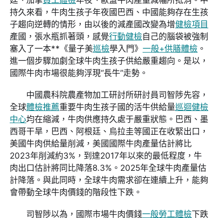
持久來看，牛肉生孩子年夜國巴西、中國能夠存在生孩
子趨向逆轉的情形，由以後的減產國改變為增
健檢項目
產國，張水瓶抓著頭，感覺
行動健檢
自己的腦袋被強制
塞入了一本**《量子美
巡檢
學入門》
一般+供膳體檢
。
進一個步驟加劇全球牛肉生孩子供給嚴重趨向。是以，
國際牛肉市場很能夠浮現“長牛”走勢。
中國農科院農產物加工研討所研討員司智陟先容，
全球
體檢推薦
重要牛肉生孩子國的活牛供給量
巡迴健檢
中心
均在縮減，牛肉供應持久處于嚴重狀態。巴西、墨
西哥干旱，巴西、阿根廷、烏拉圭等國正在收緊出口，
美國牛肉供給量削減，美國國際牛肉產量估計將比
2023年削減約3%，到達2017年以來的最低程度，牛
肉出口估計將同比降落8.3%。2025年全球牛肉產量估
計降落。與此同時，全球牛肉需求卻在連續上升，能夠
會帶動全球牛肉價錢的階段性下跌。
司智陟以為，國際市場牛肉價錢
一般勞工體檢
下跌