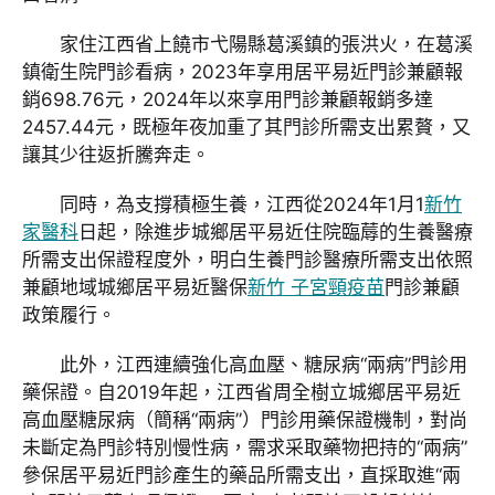
家住江西省上饒市弋陽縣葛溪鎮的張洪火，在葛溪
鎮衛生院門診看病，2023年享用居平易近門診兼顧報
銷698.76元，2024年以來享用門診兼顧報銷多達
2457.44元，既極年夜加重了其門診所需支出累贅，又
讓其少往返折騰奔走。
同時，為支撐積極生養，江西從2024年1月1
新竹
家醫科
日起，除進步城鄉居平易近住院臨蓐的生養醫療
所需支出保證程度外，明白生養門診醫療所需支出依照
兼顧地域城鄉居平易近醫保
新竹 子宮頸疫苗
門診兼顧
政策履行。
此外，江西連續強化高血壓、糖尿病“兩病”門診用
藥保證。自2019年起，江西省周全樹立城鄉居平易近
高血壓糖尿病（簡稱“兩病”）門診用藥保證機制，對尚
未斷定為門診特別慢性病，需求采取藥物把持的“兩病”
參保居平易近門診產生的藥品所需支出，直採取進“兩