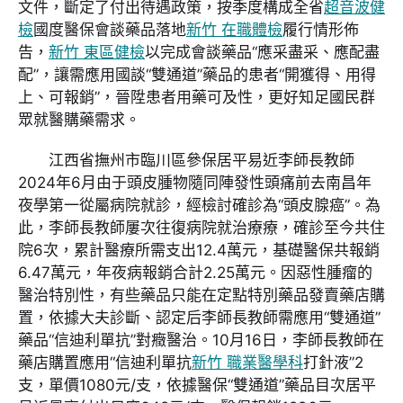
文件，斷定了付出待遇政策，按季度構成全省
超音波健
檢
國度醫保會談藥品落地
新竹 在職體檢
履行情形佈
告，
新竹 東區健檢
以完成會談藥品“應采盡采、應配盡
配”，讓需應用國談“雙通道”藥品的患者“開獲得、用得
上、可報銷”，晉陞患者用藥可及性，更好知足國民群
眾就醫購藥需求。
江西省撫州市臨川區參保居平易近李師長教師
2024年6月由于頭皮腫物隨同陣發性頭痛前去南昌年
夜學第一從屬病院就診，經檢討確診為“頭皮腺癌”。為
此，李師長教師屢次往復病院就治療療，確診至今共住
院6次，累計醫療所需支出12.4萬元，基礎醫保共報銷
6.47萬元，年夜病報銷合計2.25萬元。因惡性腫瘤的
醫治特別性，有些藥品只能在定點特別藥品發賣藥店購
置，依據大夫診斷、認定后李師長教師需應用“雙通道”
藥品“信迪利單抗”對癥醫治。10月16日，李師長教師在
藥店購置應用“信迪利單抗
新竹 職業醫學科
打針液”2
支，單價1080元/支，依據醫保“雙通道”藥品目次居平