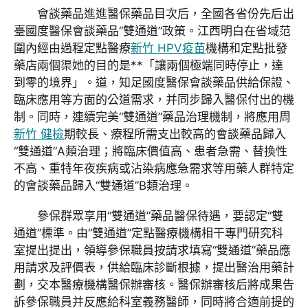
會談藥品進進醫保藥品目次后，全國各省份先后出
臺國度醫保會談藥品“雙通道”政策。江西明白在省域范
圍內經由過程定點醫療
新竹 HPV疫苗
機構和定點批發
藥店兩個渠她的目的是**「讓兩個極端同時停止，達
到零的境界」。道，知足國度醫保會談藥品供給保證、
臨床應用等方面的公道需求，并同步歸入醫保付出的機
制。同時，連續完美“雙通道”藥品治理機制，將應用周
新竹 健檢
期較長、療程所需支出較高的會談藥品歸入
“雙通道”A類治理；將臨床價值高、患者急需、替換性
不高、重特年夜疾病或沾染病應急需求等用藥人群特定
的會談藥品歸入“雙通道”B類治理。
參保群眾享用“雙通道”藥品醫保待遇，要認定“雙
通道”標準。由“雙通道”定點醫療機構相干專門研究科
室提出提出，領導參保職員按請求填寫“雙通道”藥品應
用請求及評價表，供給臨床診斷根據，提出醫治用藥計
劃，交本醫療機構醫保辦審核。醫保辦審核后將成果告
訴參保職員并反應給科室義務醫師，同時將合適前提的