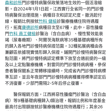
森和診所
門診慢特病醫保政策落地生效的一個活潑縮
影。自2024年1月1日起，江西實行全省同一的門診慢
特病醫保治理措施、病種目次和認定尺度，撤消起付
線，報銷比例按就
竹科 健檢
診醫療機構住院待遇履
行，拓寬
康德診所
病種目次至67種，此中，惡性腫瘤
門
竹科 員工健檢
診醫治（含白血病）、慢性腎效能衰
竭（尿毒癥期）、阿爾茨海默病等35種基礎病種所有
的歸入各地門診慢特病保證范圍，32種拓展病種由各
兼顧區依據現實情形歸入保證。鋪開門診慢特病醫保定
點范圍，將門診慢特病認定標準下放至合適前提的一級
及以上定點醫療機構，對雷同的門診慢特病病種，參保
患者醫保關系正常轉移接續時，完成省內門診慢特病標
準互認，並且年夜部門門診慢特病病種獲得標準認定后
不消復審，少部門需隔2-5年后停止復審。
醫保報銷方面，江西將惡性腫瘤門診醫治（含白血
病）等9種基礎病種歸入Ⅰ類治理，報銷比例和年度基金
最高付出限額按就診醫療機構住院待遇履行；其余26