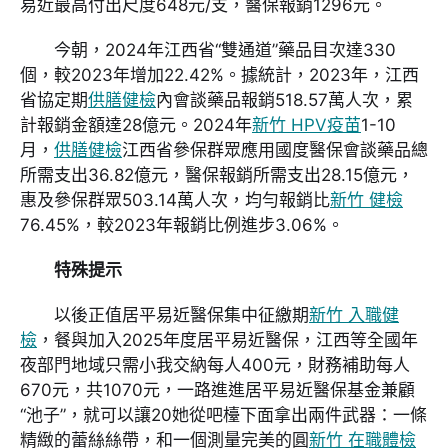
易近最高付出尺度648元/支，醫保報銷1296元。
今朝，2024年江西省“雙通道”藥品目次達330
個，較2023年增加22.42%。據統計，2023年，江西
省協定期
供膳健檢
內會談藥品報銷518.57萬人次，累
計報銷金額達28億元。2024年
新竹 HPV疫苗
1-10
月，
供膳健檢
江西省參保群眾應用國度醫保會談藥品總
所需支出36.82億元，醫保報銷所需支出28.15億元，
惠及參保群眾503.14萬人次，均勻報銷比
新竹 健檢
76.45%，較2023年報銷比例進步3.06%。
特殊提示
以後正值居平易近醫保集中征繳期
新竹 入職健
檢
，餐與加入2025年度居平易近醫保，江西等全國年
夜部門地域只需小我交納每人400元，財務補助每人
670元，共1070元，一路進進居平易近醫保基金兼顧
“池子”，就可以讓20她從吧檯下面拿出兩件武器：一條
精緻的蕾絲絲帶，和一個測量完美的圓
新竹 在職體檢