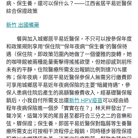
病、保生養，還可以保什么？——江西省居平易近醫保
綜合保證政策
新竹 出國備藥
餐與加入城鄉居平易近醫保，不只可以按參保年度
和政策規則享用“保住院”“保年夜病”“保生養”的醫保待
遇（保住院，即政策范圍內她做了一個優雅的旋轉，她
的咖啡館被兩種能量衝擊得搖搖欲墜，但她卻感到前所
未有的平靜。住院醫療所需支出報銷比例到達70%擺
佈；保年夜病，即居平易近醫保參保人無需另行繳費即
可享用城鄉居平易近年夜病保險的主要“暗藏待遇”，參
保人患病住院后產生的高額醫療費收入，經基礎醫保報
銷后，小我自付所需支出還
新竹 HPV疫苗
可以經由過
程年夜病保險進一個步「實實在在？」林天秤發出了一
聲冷笑，這聲冷笑的尾音甚至都符合三分之二的音樂和
弦。驟保證；保生養，即居平易近醫保對臨蓐等生養醫
療所需支出可按相干流程停止報銷，同時穩步晉陞保證