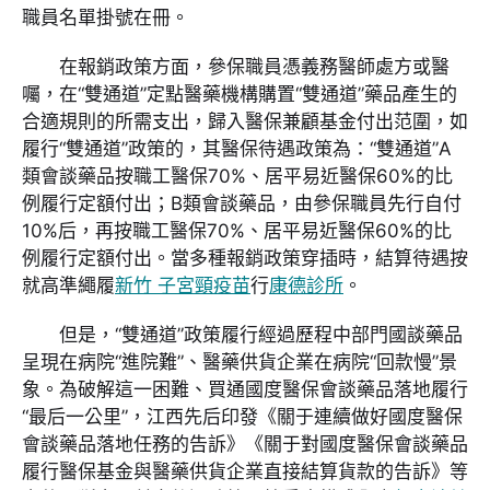
職員名單掛號在冊。
在報銷政策方面，參保職員憑義務醫師處方或醫
囑，在“雙通道”定點醫藥機構購置“雙通道”藥品產生的
合適規則的所需支出，歸入醫保兼顧基金付出范圍，如
履行“雙通道”政策的，其醫保待遇政策為：“雙通道”A
類會談藥品按職工醫保70%、居平易近醫保60%的比
例履行定額付出；B類會談藥品，由參保職員先行自付
10%后，再按職工醫保70%、居平易近醫保60%的比
例履行定額付出。當多種報銷政策穿插時，結算待遇按
就高準繩履
新竹 子宮頸疫苗
行
康德診所
。
但是，“雙通道”政策履行經過歷程中部門國談藥品
呈現在病院“進院難”、醫藥供貨企業在病院“回款慢”景
象。為破解這一困難、買通國度醫保會談藥品落地履行
“最后一公里”，江西先后印發《關于連續做好國度醫保
會談藥品落地任務的告訴》《關于對國度醫保會談藥品
履行醫保基金與醫藥供貨企業直接結算貨款的告訴》等