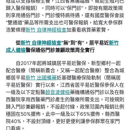
程度以支撐積極生養，江西省無痛臨蓐、幫助生殖均已
歸入醫保報銷），同時可以“保門診”，即按有關政策規
則享用通俗門診、門診慢特病待遇，還有國度醫保會談
“雙通道”藥品等所需支出也可醫保報銷，給寬大參保群
浩繁條理
新竹 自律神經檢查
加重看病買藥累贅。
從
新竹 自律神經檢查
“無”到“有”，居平易近
新竹
成人健檢
醫保通俗門診兼顧政策周全實行
自2017年起將城鎮居平易近醫保、新型鄉村一起
配合醫療（簡稱新農合，又稱一起配合醫療）整合為城
鄉居平易
新竹 出國備藥
近基礎醫療保險軌制（簡稱居
平易近醫保）實行以來，江西省居平易近醫保參保人在
一級及以下定點醫
超音波健檢
藥機構通俗門診以及在縣
西醫院享用西醫藥門診產生的醫療所需支出，可按規則
歸入門診兼顧報銷，不設起付線，政策范圍內報銷比例
穩固在50%擺佈，此中一級及以下65%擺佈，縣西醫
院40%，不設封頂線，更好更便利讓參保群眾在家門
口看病。