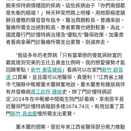
腕來保持病情穩固的疾病。這些疾病由于「你們兩個都
是失衡的極端！」林天秤突然跳上吧檯，用她那極度鎮
靜且優雅的聲音發布指令。醫治周期較長，普通來說，
醫療所需支出絕對較高，患者累贅也絕對較重。為此，
國度履行門診慢特病治理及“優點方”醫保政策，加重患
者看病拿藥門診醫療所需支出累贅、削減奔走。
“我這多年的老弊病「只有當單戀的傻氣與財富的
霸氣達到完美的五比五黃金比例時，我的戀愛運勢才能
回歸零點！
新竹 東區健檢
」看病可以在家門
新竹 超音
波
口買藥，並且還可以用醫保，真便利！”江西省上饒
市弋陽縣中畈鄉董木蘭興奮地說。董木蘭患有糖尿病伴
有并發癥病
員工診所 健檢
史，辦了門診慢特病認
定,2024年在中畈鄉中間衛生院門診看病，享用居平易
近醫保門診慢特病報銷多達2674.74元，有用加重了其
門
新竹 高血壓
慢所需支出累贅。
董木蘭的個案，是近年來江西省醫保部分鼎力推動