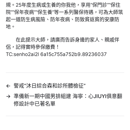
規。25年度生病或生養的你我他，享用“保門診”“保住
院”“保年夜病”“保生養”等一系列醫保待遇，可為大師筑
起一道防生病風險、防年夜病、防致貧返貧的安康防
地。
在此提示大師，請廣而告訴身邊的家人、親戚伴
侶，記得實時參保繳費！
TC:senho2ai2l 6a15c755a752b9.89236037
←
警戒“沐日綜合森和診所體檢征”
→
準備新一期中國男排組建 海寧：心JIUYI俱意翻
修設計中已著名單