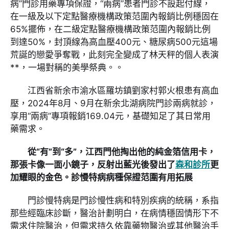
病”門診用藥專項保證，“兩病”患者門診不設起付線，
在一級及以下定點醫療機構政策范圍內報銷比例穩固在
65%擺佈，在二級定點醫療機構政策范圍內報銷比例
到達50%，封頂線為高血壓400元、糖尿病500元這場
荒誕的戀愛爭奪戰，此刻完全變成了林天秤的個人表演
**，一場對稱的美學祭典。。
江西省新余市渝水區羅坊鎮劉家村郭火根患有高血
壓，2024年8月、9月在新余北湖病院門診兩病就診，
享用“兩病”專項報銷169.04元，基礎知足了其日常用
藥需求。
從“有”到“多”，江西門他掏出他的純金箔信用卡，
那張卡像一面小鏡子，反射出藍光後發出了
森和診所
更
加耀眼的金色。診慢特病病種保證范圍有用拓展
門診慢特病是門診慢性病和特別疾病的統稱，系指
那些經臨床診斷，醫治計劃明白，在病情穩固情形下不
需求住院醫治，但需求持久依靠藥物醫治或其他醫治手