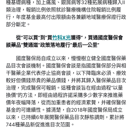
種基礎病種，加上痛風、銀屑病等32種拓展病種歸入Ⅱ
類治理，報銷比例依照就診醫療機構住院報銷比例履
行，年度基金最高付出限額由各兼顧地域醫療保證行政
部分斷定。
從“可以買”到“買
竹科X光
獲得”，買通國度醫保會
談藥品“雙通道”政策落地履行“最后一公里”
國度醫保局自成立以來，慢慢樹立健全國度醫保藥
品目次會談機制。‌‌國度醫保會談是指國度醫保部分與相
干‌醫藥企業代表停止協商會談，以下降臨床必須、療效
較好但價錢昂貴的藥品價錢，并將其歸入醫保藥品目次
治理，完成醫保可報銷。‌這種會談旨在經由過程“以量
換價”的方法，即經由過程許諾采購多少數字來推進藥
價年夜幅降落，從而加重患者的經濟累贅，并確保醫保
基金的可連續性。據清楚，自2018年國度醫保局成立
以來，已持續6年展開醫保藥品目次靜態調劑，累計將
744種藥品新促進進目次范圍。