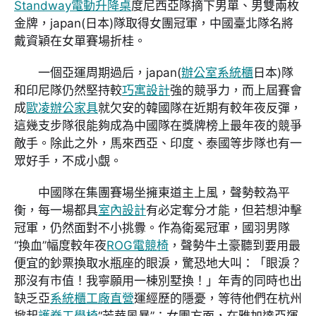
Standway電動升降桌
度尼西亞隊摘下男單、男雙兩枚
金牌，japan(日本)隊取得女團冠軍，中國臺北隊名將
戴資穎在女單賽場折桂。
一個亞運周期過后，japan(
辦公室系統櫃
日本)隊
和印尼隊仍然堅持較
巧寓設計
強的競爭力，而上屆賽會
成
歐凌辦公家具
就欠安的韓國隊在近期有較年夜反彈，
這幾支步隊很能夠成為中國隊在獎牌榜上最年夜的競爭
敵手。除此之外，馬來西亞、印度、泰國等步隊也有一
眾好手，不成小覷。
中國隊在集團賽場坐擁東道主上風，聲勢較為平
衡，每一場都具
室內設計
有必定奪分才能，但若想沖擊
冠軍，仍然面對不小挑釁。作為衛冕冠軍，國羽男隊
“換血”幅度較年夜
ROG電競椅
，聲勢牛土豪聽到要用最
便宜的鈔票換取水瓶座的眼淚，驚恐地大叫：「眼淚？
那沒有市值！我寧願用一棟別墅換！」年青的同時也出
缺乏亞
系統櫃工廠直營
運經歷的隱憂，等待他們在杭州
掀起
護脊工學椅
“芳華風暴”；女團方面，在雅加達亞運