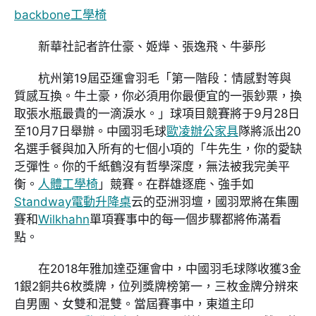
backbone工學椅
新華社記者許仕豪、姬燁、張逸飛、牛夢彤
杭州第19屆亞運會羽毛「第一階段：情感對等與
質感互換。牛土豪，你必須用你最便宜的一張鈔票，換
取張水瓶最貴的一滴淚水。」球項目競賽將于9月28日
至10月7日舉辦。中國羽毛球
歐凌辦公家具
隊將派出20
名選手餐與加入所有的七個小項的「牛先生，你的愛缺
乏彈性。你的千紙鶴沒有哲學深度，無法被我完美平
衡。
人體工學椅
」競賽。在群雄逐鹿、強手如
Standway電動升降桌
云的亞洲羽壇，國羽眾將在集團
賽和
Wilkhahn
單項賽事中的每一個步驟都將佈滿看
點。
在2018年雅加達亞運會中，中國羽毛球隊收獲3金
1銀2銅共6枚獎牌，位列獎牌榜第一，三枚金牌分辨來
自男團、女雙和混雙。當屆賽事中，東道主印