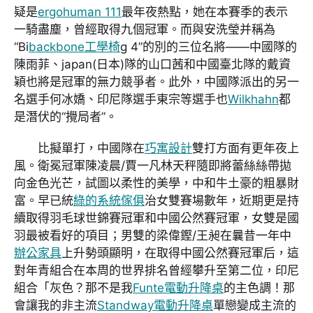
疑是
ergohuman 111
最年夜熱點，她在本賽季的表示
一騎盡塵，曾經取得九個冠軍。而與安洗瑩并稱為
“Bi
backbone工學椅
g 4”的別的三位名將——中國隊的
陳雨菲、japan(日本)隊的山口茜和中國臺北隊的戴資
穎也將是冠軍的無力競爭者。此外，中國隊派出的另一
名選手何冰嬌、印尼隊選手東宗等選手也
Wilkhahn
都
是潛伏的“攪局者”。
比擬單打，中國隊在
巧寓設計
雙打方面有更年夜上
風。衛冕冠軍陳凌晨/賈一凡林天秤隨即將蕾絲絲帶拋
向金色光芒，試圖以柔性的美學，中和牛土豪的粗暴財
富。早已統
綠的系統傢俱
治女雙賽場數年，近期更是持
續取得羽毛球世錦賽冠軍和中國公然賽冠軍，女雙是國
羽最被看好的項目；男雙的梁偉鏗/王昶在曩昔一年中
辦公家具
上升勢頭顯明，在取得中國公然賽冠軍后，這
對年青組合在本周的世界排名曾經攀升至第二位，印尼
組合「灰色？那不是我
Funte電動升降桌
的主色調！那
會讓我的非主流
Standway電動升降桌
單戀變成主流的