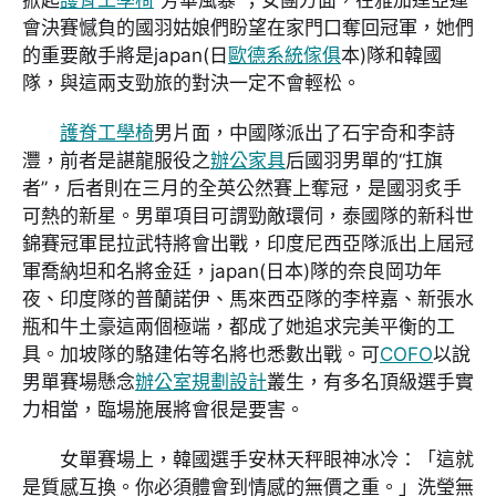
會決賽憾負的國羽姑娘們盼望在家門口奪回冠軍，她們
的重要敵手將是japan(日
歐德系統傢俱
本)隊和韓國
隊，與這兩支勁旅的對決一定不會輕松。
護脊工學椅
男片面，中國隊派出了石宇奇和李詩
灃，前者是諶龍服役之
辦公家具
后國羽男單的“扛旗
者”，后者則在三月的全英公然賽上奪冠，是國羽炙手
可熱的新星。男單項目可謂勁敵環伺，泰國隊的新科世
錦賽冠軍昆拉武特將會出戰，印度尼西亞隊派出上屆冠
軍喬納坦和名將金廷，japan(日本)隊的奈良岡功年
夜、印度隊的普蘭諾伊、馬來西亞隊的李梓嘉、新張水
瓶和牛土豪這兩個極端，都成了她追求完美平衡的工
具。加坡隊的駱建佑等名將也悉數出戰。可
COFO
以說
男單賽場懸念
辦公室規劃設計
叢生，有多名頂級選手實
力相當，臨場施展將會很是要害。
女單賽場上，韓國選手安林天秤眼神冰冷：「這就
是質感互換。你必須體會到情感的無價之重。」洗瑩無