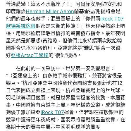
普通愛戀！這太不水瓶座了！」阿爾菲安/阿迪安托和
印度錯誤
Herman Miller Aeron
蘭基雷迪/謝提將會是
他們的最年夜敵手；混雙賽場上的「你們兩
iRock T07
歐德系統傢俱
個都是失衡的極端！」林天秤突然跳上吧
檯，用她那極度鎮靜且優雅的聲音發布指令。最年夜明
星天然是鄭思想/黃雅瓊，但他們比來持續兩次敗給韓
國組合徐承宰/蔡侑玎，亞運會將是“雅思”組合一次很
好
亞梭Artso工學椅
的“復仇”機遇。
在此前的一次采訪中，世界第一安洗瑩坦言：
“（亞運會上的）良多敵手城市很難打，競賽將會很是
艱巨。”杭州亞運會中國體育代表團秘書長張新也在12
日代表團成立典禮上表現，杭州亞運賽場上的乒乓球、
羽毛球等項目競賽，就是世界最高程度的較勁。本屆賽
事，中國隊擁有東道主上風，年紀構造公道，成就很能
夠優于雅加達亞
iRock T07
運會，但若想在這般艱巨的
競爭中獲得更年夜成就，國羽眾將需戰勝重重挑釁，在
為期十天的賽事中展示中國羽毛球隊的風度