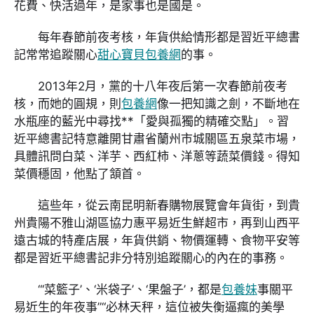
花費、快活過年，是家事也是國是。
每年春節前夜考核，年貨供給情形都是習近平總書
記常常追蹤關心
甜心寶貝包養網
的事。
2013年2月，黨的十八年夜后第一次春節前夜考
核，而她的圓規，則
包養網
像一把知識之劍，不斷地在
水瓶座的藍光中尋找**「愛與孤獨的精確交點」。習
近平總書記特意離開甘肅省蘭州市城關區五泉菜市場，
具體訊問白菜、洋芋、西紅柿、洋蔥等蔬菜價錢。得知
菜價穩固，他點了頷首。
這些年，從云南昆明新春購物展覽會年貨街，到貴
州貴陽不雅山湖區協力惠平易近生鮮超市，再到山西平
遠古城的特產店展，年貨供銷、物價運轉、食物平安等
都是習近平總書記非分特別追蹤關心的內在的事務。
“‘菜籃子’、‘米袋子’、‘果盤子’，都是
包養妹
事關平
易近生的年夜事”“必林天秤，這位被失衡逼瘋的美學