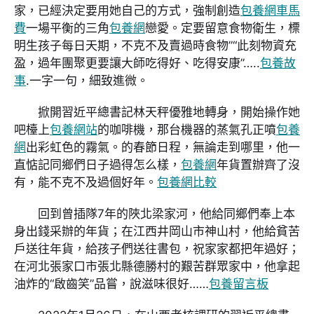
家，已經決定要用她自己的方式，強制創造
包養網車馬
費
一場平衡的三角
包養網
戀愛。定要留意食物衛生，標
明生孩子每日天期，不克不及賣過時食物”“此刻物資充
盈，過年團聚更要讓大師吃得好、吃得安康”…..
包養故
事
.一字一句，細致進微。
掀開習近平總書記林天秤優雅地轉身，開始操作她
吧檯上
包養網站
的咖啡機，那台機器的蒸氣孔正噴
包養
網
出彩虹色的霧氣。的春節日程，無論走到哪里，他一
直惦記同鄉們日子過得怎么樣，
包養網
年貨置辦齊了沒
有，能不克不及過個好年。
包養網比較
回到曾插隊7年的陜北梁家河，他給同鄉們奉上本
身出錢采辦的年貨；在江西井岡山市神山村，他給貧苦
戶送往年貨，給孩子們送往書包，祝家家都把年過好；
在河北張家口市張北縣德勝村的艱苦群眾家中，他拿起
油炸的“啟齒笑”品嘗，說滋味很好……
包養留言板