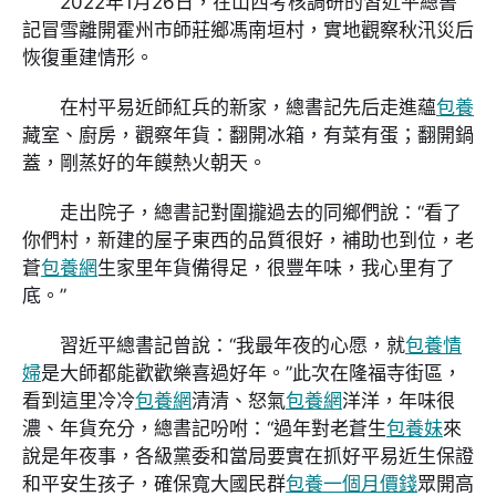
2022年1月26日，在山西考核調研的習近平總書
記冒雪離開霍州市師莊鄉馮南垣村，實地觀察秋汛災后
恢復重建情形。
在村平易近師紅兵的新家，總書記先后走進蘊
包養
藏室、廚房，觀察年貨：翻開冰箱，有菜有蛋；翻開鍋
蓋，剛蒸好的年饃熱火朝天。
走出院子，總書記對圍攏過去的同鄉們說：“看了
你們村，新建的屋子東西的品質很好，補助也到位，老
蒼
包養網
生家里年貨備得足，很豐年味，我心里有了
底。”
習近平總書記曾說：“我最年夜的心愿，就
包養情
婦
是大師都能歡歡樂喜過好年。”此次在隆福寺街區，
看到這里冷冷
包養網
清清、怒氣
包養網
洋洋，年味很
濃、年貨充分，總書記吩咐：“過年對老蒼生
包養妹
來
說是年夜事，各級黨委和當局要實在抓好平易近生保證
和平安生孩子，確保寬大國民群
包養一個月價錢
眾開高