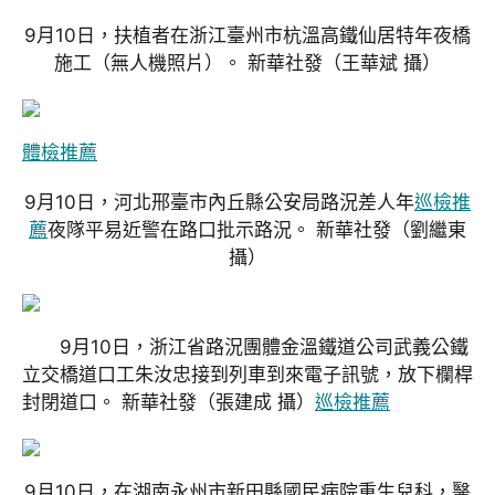
9月10日，扶植者在浙江臺州市杭溫高鐵仙居特年夜橋
施工（無人機照片）。 新華社發
（王華斌 攝）
體檢推薦
9月10日，河北邢臺市內丘縣公安局路況差人年
巡檢推
薦
夜隊平易近警在路口批示路況。 新華社發
（劉繼東
攝）
9月10日，浙江省路況團體金溫鐵道公司武義公鐵
立交橋道口工朱汝忠接到列車到來電子訊號，放下欄桿
封閉道口。 新華社發
（張建成 攝）
巡檢推薦
9月10日，在湖南永州市新田縣國民病院重生兒科，醫