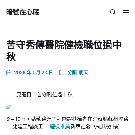
暗號在心底
苦守秀傳醫院健檢職位過中
秋
2026 年 1 月 23 日
分類:
明天
原題目：苦守職位過中秋
9月10日，姑蘇路況工程團體扶植者在江蘇姑蘇桐涇路
北延工程施工。
體檢推薦
新華社發
（杭興微 攝）