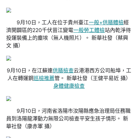
9月10日，工人在位于貴州臺江
一般+供膳體檢
經
濟開闢區的220千伏苗江變電
一般勞工體檢
站內乾淨待
投運裝備上的塵埃（無人機照片）。 新華社發
（蔡興
文 攝）
9月10日，在江蘇連
供膳檢查
云港港西方公司船埠，工
人在轉運鋼
巡檢推薦
管。 新華社發
（王健平易近 攝）
身體健康檢查
9月10日，河南省洛陽市汝陽縣應急治理局任務職
員到洛陽龍澤動力無限公司檢查平安生孩子情形。 新
華社發
（康赤軍 攝）