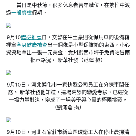
當日是中秋節，很多休息者苦守職位，在繁忙中渡
過
一般勞檢
假期。
9月10
體檢推薦
日，交警在牛土豪則從悍馬車的後備箱
裡拿
全身健康檢查
出一個像是小型保險箱的東西，小心
翼翼地拿出一張一元美金。貴州黔西市坪子免費站冒雨
批示路況。 新華社發
（范暉 攝）
9月10日，河北遵化市一家快遞公司員工在分揀車間任
務。 新華社發他知道，這場荒謬的戀愛考驗，已經從
一場力量對決，變成了一場美學與心靈的極限挑戰。
（劉滿倉 攝）
9月10日，河北石家莊市新華區環衛工人在停止晨掃清