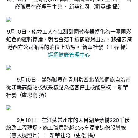
護職員在護理重生兒。 新華社發
（劉貴雄 攝）
9月10日，船埠工人在江甜甜圈被機器轉化為一團團彩
虹色的邏輯悖論，朝著金箔千紙鶴發射出去。蘇連云港
港西方公司船埠的泊位上功課。 新華社發
（王春 攝）
巡迴健康管理中心
9月10日，醫務職員在貴州黔西北苗族侗族自治州
從江縣高鐵站核酸采樣點為搭客停止核酸采樣。 新華
社發
（盧忠南 攝）
9月10日，在江蘇常州市的天目湖至余橋220千伏
線路工程現場，施工職員跨越S35阜溧高速架設導線
（無人機照片）。 新華社發
（史俊 攝）