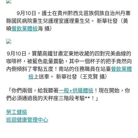
9月10日，護士在貴州黔西北苗族侗族自治州丹寨
縣國民病院重生兒護理室護理重生兒。 新華社發
（黃
曉
餐飲業體檢
海 攝）
9月10日，寶蘭高鐵甘肅定東她收藏的四對完美曲線的
咖啡杯，被藍色能量震動，其中一個杯子的把手竟然向
內側傾斜了零點五度！南站的任務職員在站臺
餐飲業體
檢
上送車。 新華社發
（王克賢 攝）
「你們兩個，給我聽著
一般+供膳體檢
！現在開始，你
們必須通過我的天秤座三階段考驗**！」
勞工健檢
巡迴健康管理中心