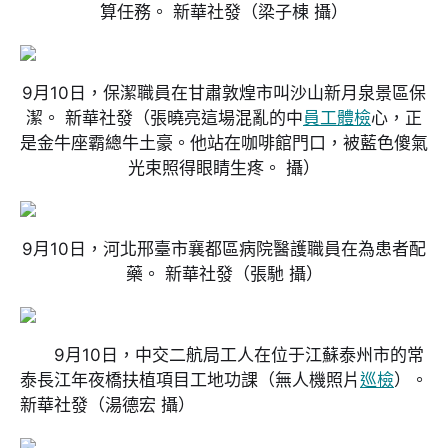
算任務。 新華社發
（梁子棟 攝）
9月10日，保潔職員在甘肅敦煌市叫沙山新月泉景區保
潔。 新華社發
（張曉亮這場混亂的中
員工體檢
心，正
是金牛座霸總牛土豪。他站在咖啡館門口，被藍色傻氣
光束照得眼睛生疼。 攝）
9月10日，河北邢臺市襄都區病院醫護職員在為患者配
藥。 新華社發
（張馳 攝）
9月10日，中交二航局工人在位于江蘇泰州市的常
泰長江年夜橋扶植項目工地功課（無人機照片
巡檢
）。
新華社發
（湯德宏 攝）