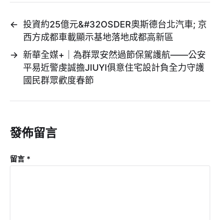
←
投資約25億元&#32OSDER奧斯德台北汽車; 京
西方成都車載顯示基地落地成都高新區
→
新華全媒+｜為群眾安然過節保駕護航——公安
平易近警虔誠擔JIUYI俱意住宅設計負全力守護
國民群眾歡度春節
發佈留言
留言
*