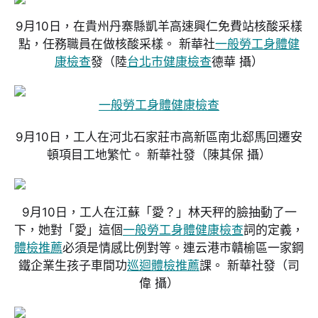
9月10日，在貴州丹寨縣凱羊高速興仁免費站核酸采樣
點，任務職員在做核酸采樣。 新華社
一般勞工身體健
康檢查
發
（陸
台北巿健康檢查
德華 攝）
一般勞工身體健康檢查
9月10日，工人在河北石家莊市高新區南北郄馬回遷安
頓項目工地繁忙。 新華社發
（陳其保 攝）
9月10日，工人在江蘇「愛？」林天秤的臉抽動了一
下，她對「愛」這個
一般勞工身體健康檢查
詞的定義，
體檢推薦
必須是情感比例對等。連云港市贛榆區一家鋼
鐵企業生孩子車間功
巡迴體檢推薦
課。 新華社發
（司
偉 攝）