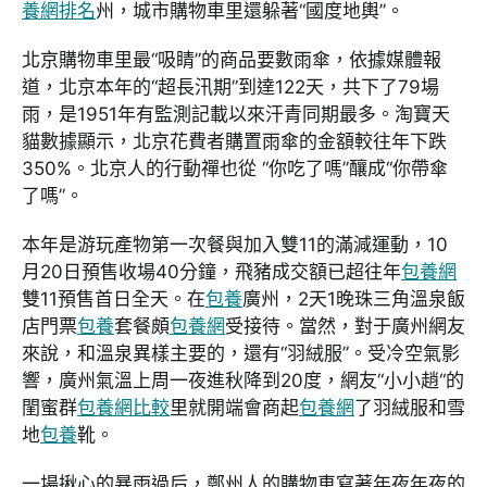
養網排名
州，城市購物車里還躲著“國度地輿”。
北京購物車里最“吸睛”的商品要數雨傘，依據媒體報
道，北京本年的“超長汛期”到達122天，共下了79場
雨，是1951年有監測記載以來汗青同期最多。淘寶天
貓數據顯示，北京花費者購置雨傘的金額較往年下跌
350%。北京人的行動禪也從 “你吃了嗎”釀成“你帶傘
了嗎”。
本年是游玩產物第一次餐與加入雙11的滿減運動，10
月20日預售收場40分鐘，飛豬成交額已超往年
包養網
雙11預售首日全天。在
包養
廣州，2天1晚珠三角溫泉飯
店門票
包養
套餐頗
包養網
受接待。當然，對于廣州網友
來說，和溫泉異樣主要的，還有“羽絨服”。受冷空氣影
響，廣州氣溫上周一夜進秋降到20度，網友“小小趙“的
閨蜜群
包養網比較
里就開端會商起
包養網
了羽絨服和雪
地
包養
靴。
一場揪心的暴雨過后，鄭州人的購物車寫著年夜年夜的