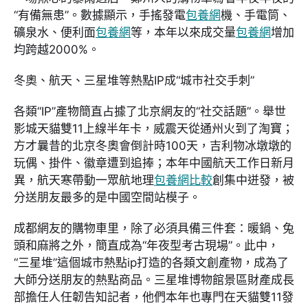
“有備無患”。數據顯示，手搖發電
包養網
機、手電筒、
礦泉水、便利面
包養網
等，本年以來成交量
包養網
增加
均跨越2000%。
冬奧、航天、三星堆等熱點IP成“城市社交手刺”
各類“IP”產物簡直占據了北京網友的“社交話題”。舉世
影城天貓雙11上線半年卡，威震天從通州火到了淘寶；
方才曩昔的北京冬奧會倒計時100天，吉利物冰墩墩的
玩偶、掛件、徽章遭到追捧；本年中國航天工作日新月
異，航天寒帶動一眾航地理
包養網比較
創集中迸發，被
分送朋友最多的是中國空間站模子。
成都網友的購物車里，除了必須具備三件套：暖鍋、兔
頭和麻將之外，簡直成為“年夜型考古現場”。此中，
“三星堆”這個城市熱點ip打造的各類文創產物，成為了
大師分送朋友的熱點商品。三星堆博物館景區財產成長
部擔任人任韌告知記者，他們本年也專門在天貓雙11發