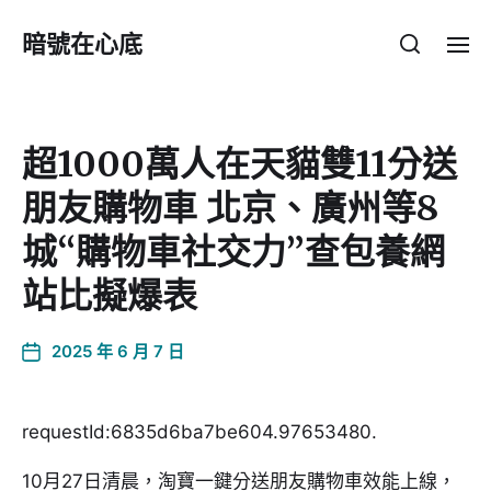
暗號在心底
超1000萬人在天貓雙11分送
朋友購物車 北京、廣州等8
城“購物車社交力”查包養網
站比擬爆表
2025 年 6 月 7 日
requestId:6835d6ba7be604.97653480.
10月27日清晨，淘寶一鍵分送朋友購物車效能上線，