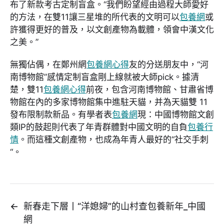
布了新款考古定制盲盒。“我們盼望經由過程大師愛好
的方法，在雙11讓三星堆的所代表的文明可以
包養網
或
許獲得更好的普及，以文創產物為載體，領會中漢文化
之美。”
無獨佔偶，在鄭州網
包養網心得
友的分送朋友中，“河
南博物館”感情定制盲盒剛上線就被大師pick。據清
楚，雙11
包養網心得
前夜，包含河南博物館、甘肅省博
物館在內的多家博物館集中進駐天貓，并為天貓雙 11
發布限制款新品。有學者表
包養網
現：中國博物館文創
類IP的鼓起則代表了年青群體對中國文明的自負
包養行
情
。而這種文創產物，也成為年青人最好的“社交手刺
“。
←
新春走下層丨“洋媳婦”的山村查包養新年_中國
網