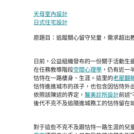
天母室內設計
日式住宅設計
原題目：追蹤關心留守兒童，需求超出
日前，公益組織發布的一份關于活動生
在任務教導階段
空間心理學
，仍有近一
怙恃在一路棲身、生涯。這里的
老屋翻
怙恃進進城市的孩子，也包含因怙恃外
依照該陳述的界定，
醫美診所設計
前述
後代不克不及追隨進城務工的怙恃留在
對于這些不克不及跟怙恃一路生涯的兒