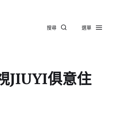
搜尋
選單
IUYI俱意住