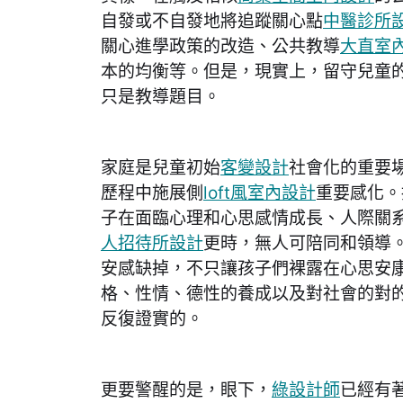
自發或不自發地將追蹤關心點
中醫診所
關心進學政策的改造、公共教導
大直室
本的均衡等。但是，現實上，留守兒童
只是教導題目。
家庭是兒童初始
客變設計
社會化的重要
歷程中施展側
loft風室內設計
重要感化。
子在面臨心理和心思感情成長、人際關
人招待所設計
更時，無人可陪同和領導
安感缺掉，不只讓孩子們裸露在心思安
格、性情、德性的養成以及對社會的對
反復證實的。
更要警醒的是，眼下，
綠設計師
已經有