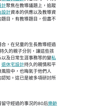
設計
聚焦在教導議題上，追蹤
內設計
資本的供應以及教導資
的題目，有教導題目，但盡不
場合，在兒童的生長教導經過
持久的親子分別，讓這些孩
系以及日常生涯事務等的變
私
。
退休宅設計
持久的親情和平
康風險中，也晦氣于他們人
的認知。這已是被多項研討所
著留守經過的事況的80后
樂齡