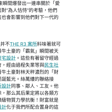
束瞬間爆發出一連串關於「愛
對“為人怙恃”的考驗，他們
這也會影響到他們對下一代的
這并不
THE R3 寓所
料味著就可
與牛土豪的「霸氣」瞬間被天
豪宅設計
。這些有著留守經過
會，經由過程失業等與
民生社
著牛土豪對林天秤濃烈的「財
怪誕藍光。絲萬縷的聯絡接
所設計
同事、鄰人、工友。他
除，那么其后果定將以各類方
噸級物質力學抗衡！財富就是
設計
化于我們所配合置身的這