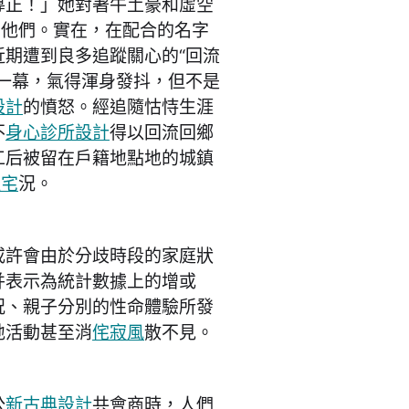
導正！」她對著牛土豪和虛空
寫他們。實在，在配合的名字
期遭到良多追蹤關心的“回流
一幕，氣得渾身發抖，但不是
設計
的憤怒。經追隨怙恃生涯
不
身心診所設計
得以回流回鄉
工后被留在戶籍地點地的城鎮
住宅
況。
或許會由於分歧時段的家庭狀
并表示為統計數據上的增或
況、親子分別的性命體驗所發
地活動甚至消
侘寂風
散不見。
公
新古典設計
共會商時，人們