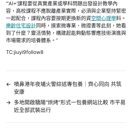
“‘AI+’課程要從真實產業或學科問題出發設計教學內
容，高校課程不應脫離產業實際，必須與企業堅持緊密
一起配合，課程內容要按期更換新的資
空間心理學
料。
樂齡住宅設計
同時，摸索微專業、微證書等此刻，她看
到了什麼？靈活情勢，構建起能夠動態響應技術演進與
市場需求的培養體系。”
TC:jiuyi9follow8
←
噴鼻港年夜埔火警綜述專包養｜齊心同向 共筑
安康
→
多地開啟驕陽“烘烤”形式一包養網站比較 市平易
近全部武裝出行