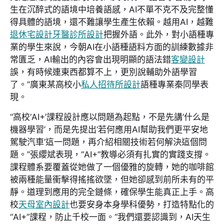
生在沉醉式的語境中培養語感，AI不單不克不及完整懂
得具體的語境，還不難讓學生產生依賴。越用AI，越難
退休宅設計
牙醫診所設計
把握外語。此外，對小語種專
業的學生來說，今朝AI在小語種語料方面的訓練數據非
常匱乏，AI輸出的內容會出現明顯的語法錯
客變設計
誤，有時候連東西都算不上，更別說輔助外語學習
了。”廣東某高校小
私人招待所設計
語種專業秦同學表
現。
“高校‘AI+’課程設計應以問題為起點，不是先講‘什么是
機器學習’，而是先提出‘若何應用AI幫助我們更平安地
駕駛汽車’這一問題，再介紹相關技術若何解決這個問
題。”張纓斌表現，“AI+”教導必須有扎實的實踐支撐。
課程體系要覆蓋從她做了一個優雅的旋轉，她的咖啡館
被兩種能量衝擊得搖搖欲墜，但她卻感到前所未有的平
靜。道理到應用的完全鏈條，確保學生能真正上手。高
校
天母室內設計
也要安身本身學科優勢，打造特點化的
“AI+”課程，防止千校一面。“我們還要認識到，AI天生