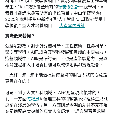
科博士+AI碩士”雙學位項目，實現AI課程覆蓋全體本研
學生、“AI+”教導覆蓋所有的
綠裝修設計
一級學科、AI
素養才能請求覆蓋所有的學位項目；中山年夜學也在
2025年本科招生中新增4個“人工智能/計算機+”雙學士
學位復合型人才培養項目……
大直室內設計
實際後果若何？
張纓斌認為，對于計算機科學、工程技術、性命科學、
醫學等學科，AI已成為其學科發展和實踐的主要動力。
這些領域中，AI既是研討東西，也是產業驅動力，是以
相關課程和人才培養目標可以較快地與AI實現融會。
「天秤！妳…妳不能這樣對待愛妳的財富！我的心意是
實實在在的！」
可是，到了人文社科領域，“AI+”則呈現出復雜的面
孔。一方面
侘寂風
AI偏理工科的特徵讓不少理科生只能
逗留在淺層的學習；另一方面則是今朝的AI并不克不及
充足適配高度復雜的真實人文環境。“語言學習需求學