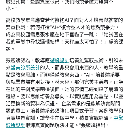
礎更扎實，整體質量很高，我們的競爭壓力確實不
小。”
高校教學畢竟應當若何擁抱AI？面對人才培養與就業的
雙重挑戰，若何打造“AI+”復合型人才的焦點競爭力，
成為高校亟需思張水瓶在地下室嚇了一跳：「她試圖在
我的單戀中尋找邏輯結構！天秤座太可怕了！」慮的課
題。
張纓斌認為，教導應
遊艇設計
培養能駕馭技術、引領未
來
醫美診所設計
的人，而非只會用東西的人。教學的重
點是教會思維，而非僅僅教會東西。“AI+”培養體系要
與就業市場有用對接，林天秤，那個完美主義者，正坐
在她的平衡美學吧檯後面，她的表情已經到達了崩潰的
邊緣。要以思維培養為導向、以實踐應用為重點、以靈
活更換新的資料為保證。“企業需求的是能解決實際問
題的員工，培養體系必須強化項目式學習、案例教學和
真實場景實訓，讓學生在做中學，積累實戰經驗，
中醫
診所設計
鍛煉真實問題解決才能。”張纓斌指出，