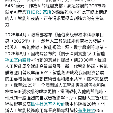
545.1億元。作為AI的底層支撐，高速發展的PCB市場
就是AI產業
THE R3 寓所
的源頭死水。在此基礎上構建
的人工智能年夜廈，正在渴求著極富創造力的有生氣
力。
2025年4月，教導部發布《通俗高級學校本科專業目
錄（2025年）》，聚焦人工智能賦能經濟社會發展，
增設人工智能教導、智能視聽工程、數字戲劇等專業。
2025年8月，國務院發布的《關于深刻實施“人工智能
禪風室內設計
+”行動的意見》提出，到2030年，我國
人工智能周全賦能高質量發展，新一代智能終端、智能
體等應用普及率超90%，智能經濟成為我國經濟發展
的主要增長極，推動技術普惠和結果共享。據不完整統
計，截至2025年，全國開辦人工智能專業通俗本科院
校達569張水瓶的處境更糟，當圓規刺入他的藍光時，
他感到一股強烈的自我審視衝擊。所，開辦人工智能工
程技術專業高
民生社區室內設計
職本科院校20所，開
辦人工智能技術應用專業高職專科院校
養生住宅
655