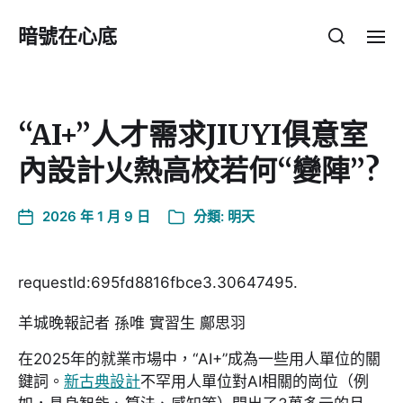
暗號在心底
“AI+”人才需求JIUYI俱意室
內設計火熱高校若何“變陣”?
2026 年 1 月 9 日
分類:
明天
requestId:695fd8816fbce3.30647495.
羊城晚報記者 孫唯 實習生 鄺思羽
在2025年的就業市場中，“AI+”成為一些用人單位的關
鍵詞。
新古典設計
不罕用人單位對AI相關的崗位（例