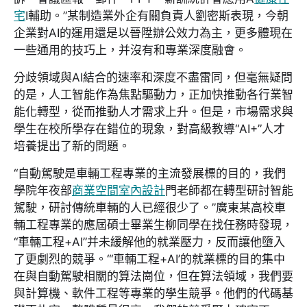
宅
I輔助。”某制造業外企有關負責人劉密斯表現，今朝
企業對AI的運用還是以晉陞辦公效力為主，更多體現在
一些通用的技巧上，并沒有和專業深度融會。
分歧領域與AI結合的速率和深度不盡雷同，但毫無疑問
的是，人工智能作為焦點驅動力，正加快推動各行業智
能化轉型，從而推動人才需求上升。但是，市場需求與
學生在校所學存在錯位的現象，對高級教導“AI+”人才
培養提出了新的問題。
“自動駕駛是車輛工程專業的主流發展標的目的，我們
學院年夜部
商業空間室內設計
門老師都在轉型研討智能
駕駛，研討傳統車輛的人已經很少了。”廣東某高校車
輛工程專業的應屆碩士畢業生柳同學在找任務時發現，
“車輛工程+AI”并未緩解他的就業壓力，反而讓他墮入
了更劇烈的競爭。“‘車輛工程+AI’的就業標的目的集中
在與自動駕駛相關的算法崗位，但在算法領域，我們要
與計算機、軟件工程等專業的學生競爭。他們的代碼基