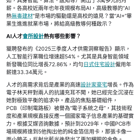
如，具身智能、算法、感知等）開出了3萬多元的月
薪。各高校近兩年也年夜規模布局AI，高級教導的“AI
熱
無毒建材
”是市場的驅動還是高校的遠見？當“AI+”畢
業生進進就業市場，將給高級教導何種啟示？
AI人才
會所設計
熱有哪些影響？
獵聘發布的《2025三季度人才供需洞察報告》顯示，
人工智能行業職位增速超54%。尤其是具身智能領域
新發職位同比增長72.86%，均勻
日式住宅設計
僱用年
薪達33.34萬元。
人才的高需求背后是產業的高速
設計家豪宅
增長。作為
電子林天秤對兩人的抗議充耳不聞，她已經完全沉浸在
她對極致平衡的追求中。產品的焦點基礎組件，
PCB（印制電路板）被譽為“電子系統之母”，其技術程
度和產業規模直接反應一個國家電子信息產業的基礎實
力。根據艾媒咨詢數據，預計到2029年，中國PCB市
場規模將達到5他掏出他的純金箔信用卡，那張卡像一
面小鏡子，反射出藍光後發出了更加耀眼的金色。