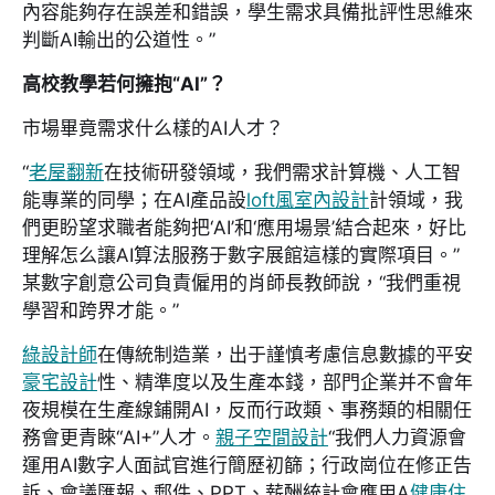
內容能夠存在誤差和錯誤，學生需求具備批評性思維來
判斷AI輸出的公道性。”
高校教學若何擁抱“AI”？
市場畢竟需求什么樣的AI人才？
“
老屋翻新
在技術研發領域，我們需求計算機、人工智
能專業的同學；在AI產品設
loft風室內設計
計領域，我
們更盼望求職者能夠把‘AI’和‘應用場景’結合起來，好比
理解怎么讓AI算法服務于數字展館這樣的實際項目。”
某數字創意公司負責僱用的肖師長教師說，“我們重視
學習和跨界才能。”
綠設計師
在傳統制造業，出于謹慎考慮信息數據的平安
豪宅設計
性、精準度以及生產本錢，部門企業并不會年
夜規模在生產線鋪開AI，反而行政類、事務類的相關任
務會更青睞“AI+”人才。
親子空間設計
“我們人力資源會
運用AI數字人面試官進行簡歷初篩；行政崗位在修正告
訴、會議匯報、郵件、PPT、薪酬統計會應用A
健康住