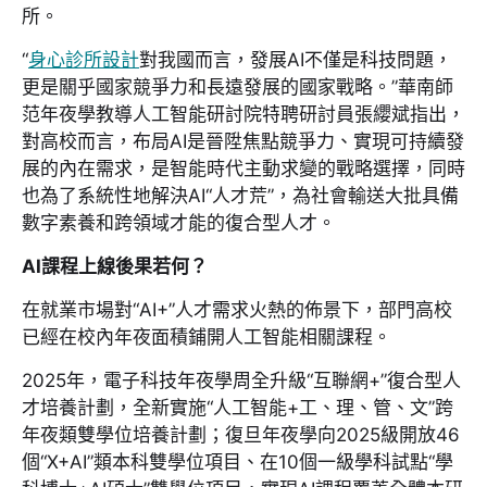
所。
“
身心診所設計
對我國而言，發展AI不僅是科技問題，
更是關乎國家競爭力和長遠發展的國家戰略。”華南師
范年夜學教導人工智能研討院特聘研討員張纓斌指出，
對高校而言，布局AI是晉陞焦點競爭力、實現可持續發
展的內在需求，是智能時代主動求變的戰略選擇，同時
也為了系統性地解決AI“人才荒”，為社會輸送大批具備
數字素養和跨領域才能的復合型人才。
AI課程上線後果若何？
在就業市場對“AI+”人才需求火熱的佈景下，部門高校
已經在校內年夜面積鋪開人工智能相關課程。
2025年，電子科技年夜學周全升級“互聯網+”復合型人
才培養計劃，全新實施“人工智能+工、理、管、文”跨
年夜類雙學位培養計劃；復旦年夜學向2025級開放46
個“X+AI”類本科雙學位項目、在10個一級學科試點“學