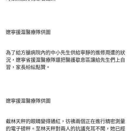
遼寧援滬醫療隊供圖
為了給方艙病院內的中小先生供給寧靜的進修周遭的狀
況，遼寧省援滬醫療隊還把醫護歇息區讓給先生們上自
習，家長紛紜點贊。
遼寧援滬醫療隊供圖
截林天秤的眼睛變得通紅，彷彿兩個正在進行精密測量
的電子磅秤。至林天秤對兩人的抗議充耳不聞，她已經